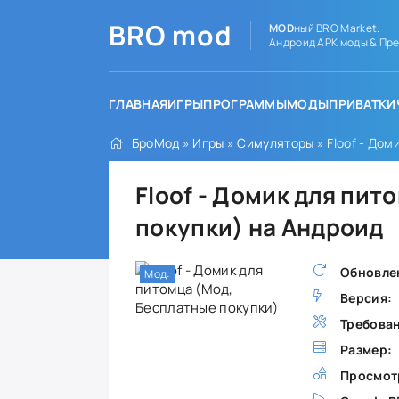
BRO
mod
MOD
ный BRO Market.
Андроид APK моды & Пре
ГЛАВНАЯ
ИГРЫ
ПРОГРАММЫ
МОДЫ
ПРИВАТКИ
БроМод
»
Игры
»
Симуляторы
» Floof - Дом
Floof - Домик для пи
покупки) на Андроид
Обновле
Мод:
Версия:
Требова
Размер:
Просмот