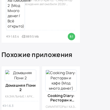
денег/Всё открыто) - симулятор
вождения автомобиля 2026!
(версия
1.63.4
889.5 Mb
8.1
Похожие приложения
Домашняя Пони
2
Cooking Diary:
КАЗУАЛЬНЫЕ / АРКАДЫ / ДЛЯ ДЕТЕЙ / ДЕВОЧКАМ / СИМУЛЯТОРЫ / ОДНОПОЛЬЗОВАТЕЛЬСКИЕ / ПО МУЛЬТФИЛЬМАМ / ОФЛАЙН
Ресторан и
кафе (Мод
1.6.3
СИМУЛЯТОРЫ / КАЗУАЛЬНЫЕ / ОДНОПОЛЬЗОВАТЕЛЬСКИЕ / СТИЛИЗАЦИЯ / ПО МУЛЬТФИЛЬМАМ / ОФЛАЙН / МОД / ДЛЯ ДЕТЕЙ / КУЛИНАРНАЯ / ДЕВОЧКАМ / БОЛЬШАЯ / ВСТРОЕННЫЙ КЕШ
много денег)