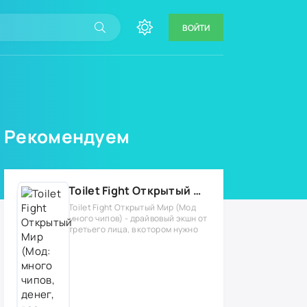
ВОЙТИ
Рекомендуем
Toilet Fight Открытый Мир (Мод: много чипов, денег, все открыто, бессмертие, урон, 50+ читов)
Toilet Fight Открытый Мир (Мод
много чипов) - драйвовый экшн от
третьего лица, в котором нужно