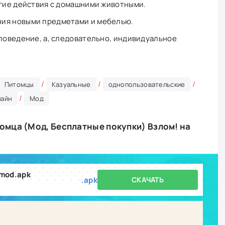
угие действия с домашними животными.
ия новыми предметами и мебелью.
 поведение, а, следовательно, индивидуальное
/
/
/
Питомцы
Казуальные
однопользовательские
/
айн
Мод
томца (Мод, Бесплатные покупки) Взлом! на
-mod.apk
.apk
СКАЧАТЬ