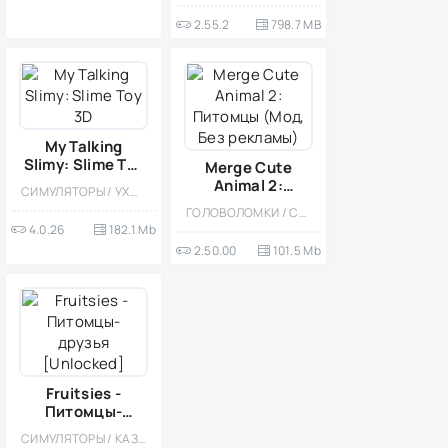
2.55.2
798.7 MB
My Talking
Slimy: Slime Toy
Merge Cute
3D
Animal 2:
СИМУЛЯТОРЫ / УХОД / ПИТОМЦЫ / МОД / ОДНОПОЛЬЗОВАТЕЛЬСКИЕ / МИЛАЯ / ДЛЯ ДЕТЕЙ / ОФЛАЙН / КАЗУАЛЬНЫЕ
Питомцы (Мод,
ГОЛОВОЛОМКИ / СОВМЕЩЕНИЕ ПРЕДМЕТОВ / КАЗУАЛЬНЫЕ / ОДНОПОЛЬЗОВАТЕЛЬСКИЕ / СТИЛИЗАЦИЯ / ПО МУЛЬТФИЛЬМАМ / ОФЛАЙН / МОД / ВСТРОЕННЫЙ КЕШ / МИЛАЯ / ДЛЯ ДЕТЕЙ / ДЕВОЧКАМ / УХОД
Без рекламы)
4.0.26
182.1 Mb
2.50.00
101.5 Mb
Fruitsies -
Питомцы-
друзья
СИМУЛЯТОРЫ / КАЗУАЛЬНЫЕ / УХОД / ОДНОПОЛЬЗОВАТЕЛЬСКИЕ / ДЛЯ ДЕТЕЙ / ДЕВОЧКАМ / МОД / МАЛЕНЬКАЯ / СТИЛИЗАЦИЯ / ПО МУЛЬТФИЛЬМАМ / ПИТОМЦЫ
[Unlocked]