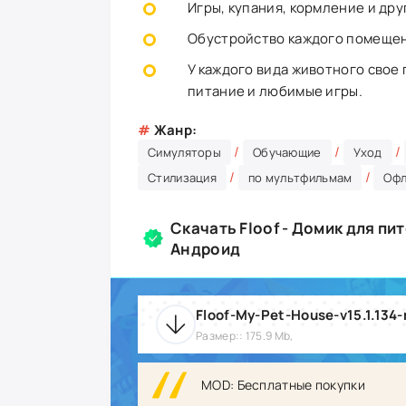
Игры, купания, кормление и др
Обустройство каждого помещен
У каждого вида животного свое
питание и любимые игры.
#
Жанр:
/
/
/
Симуляторы
Обучающие
Уход
/
/
Стилизация
по мультфильмам
Офл
Скачать Floof - Домик для пи
Андроид
Floof-My-Pet-House-v15.1.134
Размер:: 175.9 Mb,
MOD: Бесплатные покупки