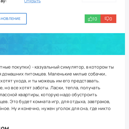
lay:
Открыть
10
0
БНОВЛЕНИЕ
атные покупки) - казуальный симулятор, в котором ты
я домашних питомцев. Маленькие милые собачки,
 хотят ухода, и ты можешь им его представать.
 но все хотят заботы. Ласки, тепла, получать
 классной квартиры, которую надо обустроить
ев. Это будет комната игр, для отдыха, завтраков,
ное. Ну и конечно, нужен уголок для сна, где никто
дом