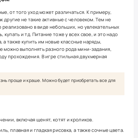
ые, от того уход может различаться. К примеру,
ак другие не такие активные с человеком. Тем не
то реализовано в виде небольших, но увлекательных
 купать и тд. Питание тоже у всех свое, и это надо
, а также купить им новые классные наряды,
же можно выполнять разного рода мини-задания,
оду прохождения. В игре стильная двухмерная
знь проще и краше. Можно будет приобретать все для
ении, включая щенят, котят и кроликов.
ь, плавная и гладкая рисовка, а также сочные цвета.