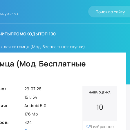
миум игры.
ЧИТЫ
ПРОМОКОДЫ
ТОП 100
ик для питомца (Мод, Бесплатные покупки)
томца (Мод, Бесплатные
но:
29.07.26
НАША ОЦЕНКА
15.1.154
10
ния:
Android 5.0
176 Mb
ров:
824
В избранное