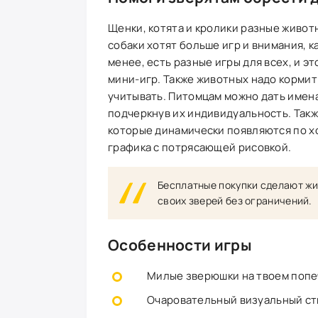
Щенки, котята и кролики разные животн
собаки хотят больше игр и внимания, к
менее, есть разные игры для всех, и э
мини-игр. Также животных надо кормить,
учитывать. Питомцам можно дать имена
подчеркнув их индивидуальность. Так
которые динамически появляются по х
графика с потрясающей рисовкой.
Бесплатные покупки сделают жи
своих зверей без ограничений.
Особенности игры
Милые зверюшки на твоем попеч
Очаровательный визуальный стил