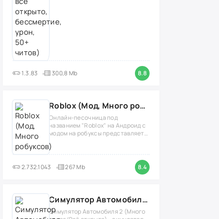
1.3.83
300,8 Mb
8.8
Roblox (Мод, Много робуксов)
Онлайн-песочница под
названием "Roblox" на Андроид с
модом на робуксы представляет
собой
2.732.1043
267 Mb
8.4
Симулятор Автомобиля 2 (Мод Много денег/Всё открыто)
Симулятор Автомобиля 2 (Много