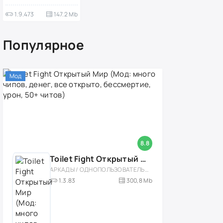
1.9.473
147.2 Mb
Популярное
Мод
8.8
Toilet Fight Открытый Мир (Мод: много чипов, денег, все открыто, бессмертие, урон, 50+ читов)
АРКАДЫ / ОДНОПОЛЬЗОВАТЕЛЬСКИЕ / ОФЛАЙН / МОД / РОЛЕВЫЕ / ШУТЕРЫ / ОТКРЫТЫЙ МИР / ВСТРОЕННЫЙ КЕШ / 3D / ЭКШЕНЫ / ТУАЛЕТНЫЕ ВОЙНЫ / ДЛЯ ДЕТЕЙ
1.3.83
300,8 Mb