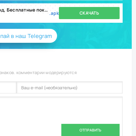
Floof - Домик для питомца (Мод, Бесплатные покупки) v15.1.154
.apk
СКАЧАТЬ
пай в наш Telegram
 знаков. комментарии модерируются
ОТПРАВИТЬ