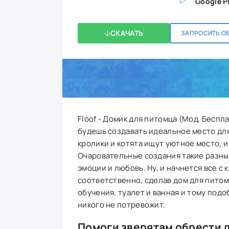
Google P
СКАЧАТЬ
ЗАПРОСИТЬ О
Floof - Домик для питомца (Мод, Беспл
будешь создавать идеальное место дл
кролики и котята ищут уютное место, и
Очаровательные создания такие разные,
эмоции и любовь. Ну, и начнется все с
соответственно, сделав дом для питомц
обучения, туалет и ванная и тому подоб
никого не потревожит.
Помоги зверятам обрести 