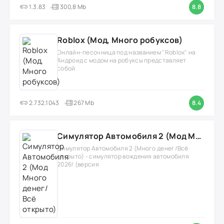
1.3.83
300,8 Mb
8.8
Roblox (Мод, Много робуксов)
Онлайн-песочница под названием "Roblox" на
Андроид с модом на робуксы представляет
собой
2.732.1043
267 Mb
8.4
Симулятор Автомобиля 2 (Мод Много денег/Всё открыто)
Симулятор Автомобиля 2 (Много денег/Всё
открыто) - симулятор вождения автомобиля
2026! (версия