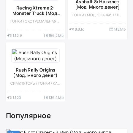
Asphalt 8: На взлет
[Мод, Много денег]
Racing Xtreme 2:
Monster Truck (Мод,
ГОНКИ / МОД / ОФЛАЙН / КАЗУАЛЬНЫЕ / МНОГОПОЛЬЗОВАТЕЛЬСКАЯ / СОРЕВНОВАТЕЛЬНАЯ / ОДНОПОЛЬЗОВАТЕЛЬСКИЕ / АРКАДЫ / СИМУЛЯТОРЫ / СТИЛИЗАЦИЯ
Много денег)
ГОНКИ / ЭКСТРЕМАЛЬНАЯ ЕЗДА / ОДНОПОЛЬЗОВАТЕЛЬСКИЕ / КАЗУАЛЬНЫЕ / СТИЛИЗАЦИЯ / ОФЛАЙН / 3D / ВСТРОЕННЫЙ КЕШ
8.8.1c
412 Mb
1.12.9
156.2 Mb
Rush Rally Origins
(Мод, много денег)
СИМУЛЯТОРЫ / ГОНКИ / КАЗУАЛЬНЫЕ / СТИЛИЗАЦИЯ / МОД / ВСТРОЕННЫЙ КЕШ / ВИД СВЕРХУ / АРКАДЫ / МАЛЕНЬКАЯ
1.120
136.4 Mb
Популярное