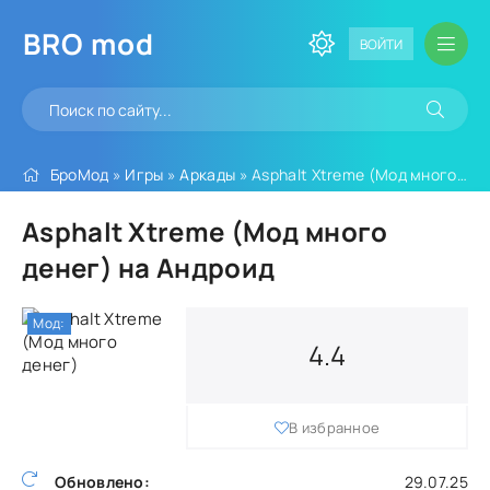
BRO
mod
ВОЙТИ
БроМод
»
Игры
»
Аркады
» Asphalt Xtreme (Мод много денег)
Asphalt Xtreme (Мод много
денег) на Андроид
Мод:
4.4
В избранное
Обновлено:
29.07.25