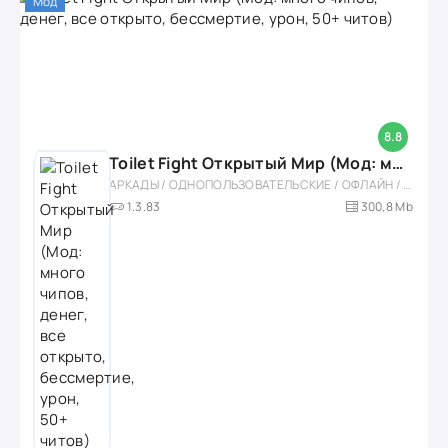
Мод
8.8
Toilet Fight Открытый Мир (Мод: много чипов, денег, все открыто, бессмертие, урон, 50+ читов)
АРКАДЫ / ОДНОПОЛЬЗОВАТЕЛЬСКИЕ / ОФЛАЙН / МОД / РОЛЕВЫЕ / ШУТЕРЫ / ОТКРЫТЫЙ МИР / ВСТРОЕННЫЙ КЕШ / 3D / ЭКШЕНЫ / ТУАЛЕТНЫЕ ВОЙНЫ / ДЛЯ ДЕТЕЙ
1.3.83
300,8 Mb