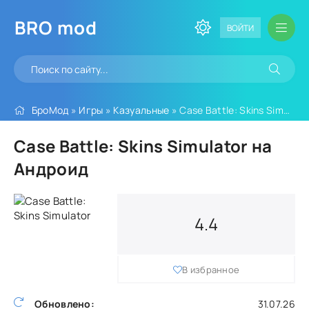
BRO
mod
ВОЙТИ
БроМод
»
Игры
»
Казуальные
» Case Battle: Skins Simulator
Case Battle: Skins Simulator на
Андроид
4.4
В избранное
Обновлено:
31.07.26