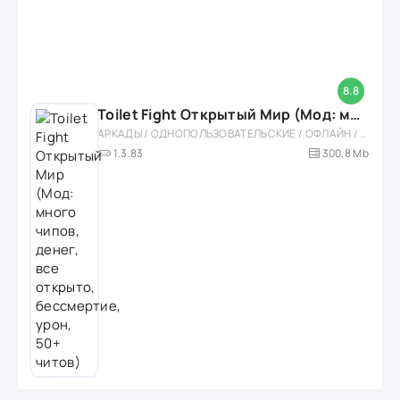
8.8
Toilet Fight Открытый Мир (Мод: много чипов, денег, все открыто, бессмертие, урон, 50+ читов)
АРКАДЫ / ОДНОПОЛЬЗОВАТЕЛЬСКИЕ / ОФЛАЙН / МОД / РОЛЕВЫЕ / ШУТЕРЫ / ОТКРЫТЫЙ МИР / ВСТРОЕННЫЙ КЕШ / 3D / ЭКШЕНЫ / ТУАЛЕТНЫЕ ВОЙНЫ / ДЛЯ ДЕТЕЙ
1.3.83
300,8 Mb