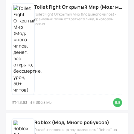
Toilet Fight Открытый Мир (Мод: много чипов, денег, все открыто, бессмертие, урон, 50+ читов)
Toilet Fight Открытый Мир (Мод много чипов) -
драйвовый экшн от третьего лица, в котором
нужно
1.3.83
300,8 Mb
8.8
Roblox (Мод, Много робуксов)
Онлайн-песочница под названием "Roblox" на