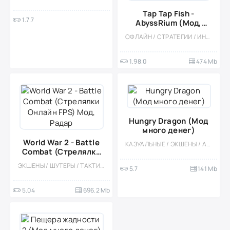
Tap Tap Fish -
1.7.7
AbyssRium (Мод,
Бесплатные покупки)
ОФЛАЙН / СТРАТЕГИИ / ИНДИ / СТИЛИЗАЦИЯ / ОДНОПОЛЬЗОВАТЕЛЬСКИЕ / МОД
1.98.0
474 Mb
Hungry Dragon (Мод
много денег)
World War 2 - Battle
КАЗУАЛЬНЫЕ / ЭКШЕНЫ / АРКАДЫ / ОДНОПОЛЬЗОВАТЕЛЬСКИЕ / ПО МУЛЬТФИЛЬМАМ / ОФЛАЙН / ФЭНТЕЗИ
Combat (Стрелялки
Онлайн FPS) Мод,
ЭКШЕНЫ / ШУТЕРЫ / ТАКТИЧЕСКИЕ / МНОГОПОЛЬЗОВАТЕЛЬСКАЯ / СОРЕВНОВАТЕЛЬНАЯ / РЕАЛИЗМ / МОД / ВОЙНА / ВСТРОЕННЫЙ КЕШ / ОТ ПЕРВОГО ЛИЦА / ВТОРАЯ МИРОВАЯ
5.7
141 Mb
Радар
5.04
696.2 Mb