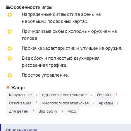
🐳Особенности игры
Напряденные битвы стиле арены на
небольших подводных картах.
Причудливые рыбы с холодным оружием на
голове.
Прокачка характеристик и улучшение оружия.
Вид сбоку и полностью двухмерная
рисованная графика.
Простое управление.
#
Жанр:
/
/
/
Казуальные
однопользовательские
Офлайн
/
/
/
Стилизация
Многопользовательская
Аркады
/
/
для детей
Вид сбоку
Мод
Описание мода: