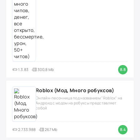
1.3.83
300,8 Mb
8.8
Roblox (Мод, Много робуксов)
Онлайн-песочница под названием "Roblox" на
Андроид с модом на робуксы представляет
собой
2.733.988
267 Mb
8.4