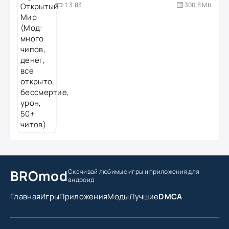
1.3.83
300,8 Mb
BROmod
Скачивай любимые игры
и приложения для
андроид
Главная
Игры
Приложения
Моды
Лучшие
DMCA