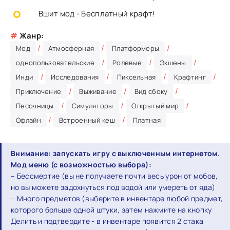
Вшит мод - Бесплатный крафт!
#
Жанр:
/
/
/
Мод
Атмосферная
Платформеры
/
/
/
однопользовательские
Ролевые
Экшены
/
/
/
/
Инди
Исследования
Пиксельная
Крафтинг
/
/
/
Приключение
Выживание
Вид сбоку
/
/
/
Песочницы
Симуляторы
Открытый мир
/
/
Офлайн
Встроенный кеш
Платная
Внимание: запускать игру с выключенным интернетом.
Мод меню (с возможностью выбора):
– Бессмертие (вы не получаете почти весь урон от мобов,
но вы можете задохнуться под водой или умереть от яда)
– Много предметов (выберите в инвентаре любой предмет,
которого больше одной штуки, затем нажмите на кнопку
Делить и подтвердите - в инвентаре появится 2 стака