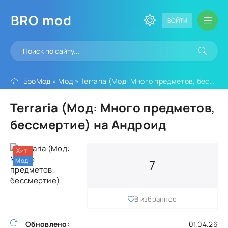
BRO
mod
ВОЙТИ
БроМод
»
Мод
» Terraria (Мод: Много предметов, бессмертие)
Terraria (Мод: Много предметов,
бессмертие) на Андроид
Хит:
Мод:
7
В избранное
Обновлено:
01.04.26