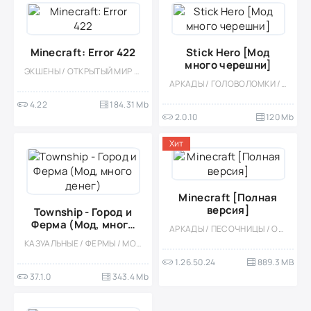
Minecraft: Error 422
Stick Hero [Мод
много черешни]
ЭКШЕНЫ / ОТКРЫТЫЙ МИР / ВОКСЕЛЬНАЯ / АРКАДЫ / СИМУЛЯТОРЫ / ПЕСОЧНИЦЫ / КАЗУАЛЬНЫЕ / МНОГОПОЛЬЗОВАТЕЛЬСКАЯ / КООПЕРАТИВ / ОДНОПОЛЬЗОВАТЕЛЬСКИЕ / СТИЛИЗАЦИЯ / МОД / ПИКСЕЛЬНАЯ / ОФЛАЙН / ВЫЖИВАНИЕ
АРКАДЫ / ГОЛОВОЛОМКИ / МАЛЕНЬКАЯ / ОФЛАЙН / ОДНОПОЛЬЗОВАТЕЛЬСКИЕ / КАЗУАЛЬНЫЕ / ЭКШЕНЫ / ВСТРОЕННЫЙ КЕШ
4.22
184.31 Mb
2.0.10
120 Mb
Хит
Minecraft [Полная
версия]
Township - Город и
Ферма (Мод, много
АРКАДЫ / ПЕСОЧНИЦЫ / ОФЛАЙН / КАЗУАЛЬНЫЕ / ПРИКЛЮЧЕНИЕ / СИМУЛЯТОРЫ / ОТКРЫТЫЙ МИР / КООПЕРАТИВ / ПЛАТНАЯ / СТИЛИЗАЦИЯ / МНОГОПОЛЬЗОВАТЕЛЬСКАЯ / ОДНОПОЛЬЗОВАТЕЛЬСКИЕ / ПИКСЕЛЬНАЯ / ВЫЖИВАНИЕ / 3D / ВСТРОЕННЫЙ КЕШ
денег)
КАЗУАЛЬНЫЕ / ФЕРМЫ / МОД / СИМУЛЯТОРЫ / УПРАВЛЕНИЕ / СТИЛИЗАЦИЯ / ОДНОПОЛЬЗОВАТЕЛЬСКИЕ / ОФЛАЙН / ДЕВОЧКАМ / ДЛЯ ДЕТЕЙ
1.26.50.24
889.3 MB
37.1.0
343.4 Mb