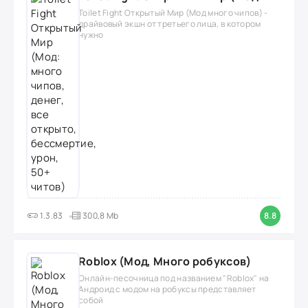
Toilet Fight Открытый Мир (Мод много чипов) -
драйвовый экшн от третьего лица, в котором
нужно
1.3.83
300,8 Mb
8.8
Roblox (Мод, Много робуксов)
Онлайн-песочница под названием "Roblox" на
Андроид с модом на робуксы представляет
собой