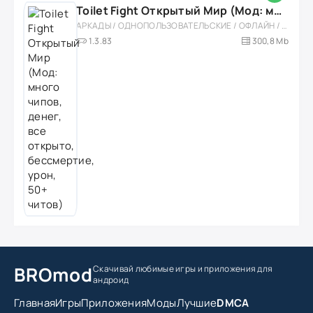
Toilet Fight Открытый Мир (Мод: много чипов, денег, все открыто, бессмертие, урон, 50+ читов)
АРКАДЫ / ОДНОПОЛЬЗОВАТЕЛЬСКИЕ / ОФЛАЙН / МОД / РОЛЕВЫЕ / ШУТЕРЫ / ОТКРЫТЫЙ МИР / ВСТРОЕННЫЙ КЕШ / 3D / ЭКШЕНЫ / ТУАЛЕТНЫЕ ВОЙНЫ / ДЛЯ ДЕТЕЙ
1.3.83
300,8 Mb
BROmod
Скачивай любимые игры
и приложения для
андроид
Главная
Игры
Приложения
Моды
Лучшие
DMCA