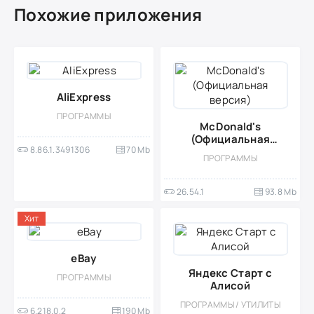
Похожие приложения
AliExpress
ПРОГРАММЫ
McDonald's
(Официальная
8.86.1.3491306
70 Mb
версия)
ПРОГРАММЫ
26.54.1
93.8 Mb
Хит
eBay
Яндекс Старт с
ПРОГРАММЫ
Алисой
ПРОГРАММЫ / УТИЛИТЫ
6.218.0.2
190 Mb