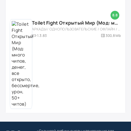
8.8
Toilet Fight Открытый Мир (Мод: много чипов, денег, все открыто, бессмертие, урон, 50+ читов)
АРКАДЫ / ОДНОПОЛЬЗОВАТЕЛЬСКИЕ / ОФЛАЙН / МОД / РОЛЕВЫЕ / ШУТЕРЫ / ОТКРЫТЫЙ МИР / ВСТРОЕННЫЙ КЕШ / 3D / ЭКШЕНЫ / ТУАЛЕТНЫЕ ВОЙНЫ / ДЛЯ ДЕТЕЙ
1.3.83
300,8 Mb
Скачивай любимые игры
и приложения для