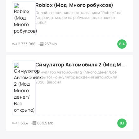
Roblox (Мод, Много робуксов)
Онлайн-песочница под названием "Roblox" на
Андроид с модом на робуксы представляет
собой
2.733.988
267 Mb
8.4
Симулятор Автомобиля 2 (Мод Много денег/Всё открыто)
Симулятор Автомобиля 2 (Много денег/Всё
открыто) - симулятор вождения автомобиля
2026! (версия
1.63.4
889.5 Mb
8.1