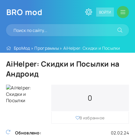
BRO
mod
ВОЙТИ
БроМод
»
Программы
» AiHelper: Скидки и Посылки
AiHelper: Скидки и Посылки на
Андроид
0
В избранное
Обновлено:
02.02.24