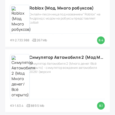
Roblox (Мод, Много робуксов)
Онлайн-песочница под названием "Roblox" на
Андроид с модом на робуксы представляет
собой
2.733.988
267 Mb
8.4
Симулятор Автомобиля 2 (Мод Много денег/Всё открыто)
Симулятор Автомобиля 2 (Много денег/Всё
открыто) - симулятор вождения автомобиля
2026! (версия
1.63.4
889.5 Mb
8.1