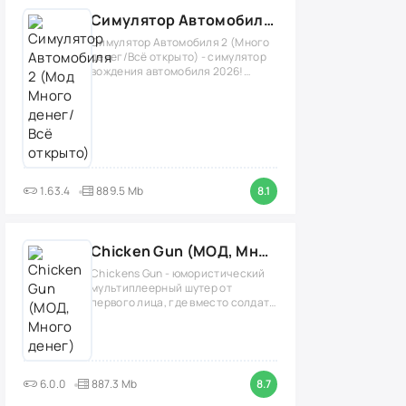
Симулятор Автомобиля 2 (Мод Много денег/Всё открыто)
Симулятор Автомобиля 2 (Много
денег/Всё открыто) - симулятор
вождения автомобиля 2026!
(версия
1.63.4
889.5 Mb
8.1
Chicken Gun (МОД, Много денег)
Chickens Gun - юмористический
мультиплеерный шутер от
первого лица, где вместо солдат
нужно играть
6.0.0
887.3 Mb
8.7