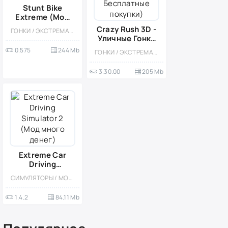
Stunt Bike
Extreme (Мод
меню)
Crazy Rush 3D -
ГОНКИ / ЭКСТРЕМАЛЬНАЯ ЕЗДА / КАЗУАЛЬНЫЕ / МОТО / ФИЗИКА / 3D / ВСТРОЕННЫЙ КЕШ / МОД / СТИЛИЗАЦИЯ
Уличные Гонки
(Мод,
0.575
244 Mb
ГОНКИ / ЭКСТРЕМАЛЬНАЯ ЕЗДА / КАЗУАЛЬНЫЕ / ОДНОПОЛЬЗОВАТЕЛЬСКИЕ / СТИЛИЗАЦИЯ / ОФЛАЙН / МОД / ВСТРОЕННЫЙ КЕШ / 3D
Бесплатные
покупки)
3.30.00
205 Mb
Extreme Car
Driving
Simulator 2
СИМУЛЯТОРЫ / МОД / ГОНКИ / ФИЗИКА / ОДНОПОЛЬЗОВАТЕЛЬСКИЕ / СОРЕВНОВАТЕЛЬНАЯ / ВСТРОЕННЫЙ КЕШ / МАЛЕНЬКАЯ
(Мод много
денег)
1.4.2
84.11 Mb