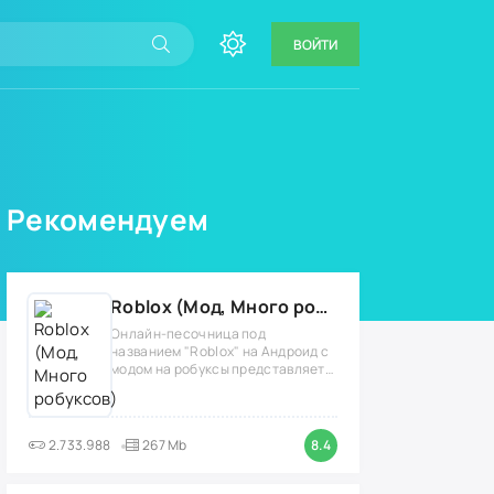
ВОЙТИ
Рекомендуем
Roblox (Мод, Много робуксов)
Онлайн-песочница под
названием "Roblox" на Андроид с
модом на робуксы представляет
собой
2.733.988
267 Mb
8.4