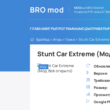
BRO
mod
MOD
ный BRO Market.
Андроид APK моды & Пре
ГЛАВНАЯ
ИГРЫ
ПРОГРАММЫ
МОДЫ
ПРИВАТКИ
БроМод
»
Игры
»
Гонки
» Stunt Car Extreme
Stunt Car Extreme (Мо
Обновле
Мод:
Версия:
Требова
Размер:
Просмот
Google P