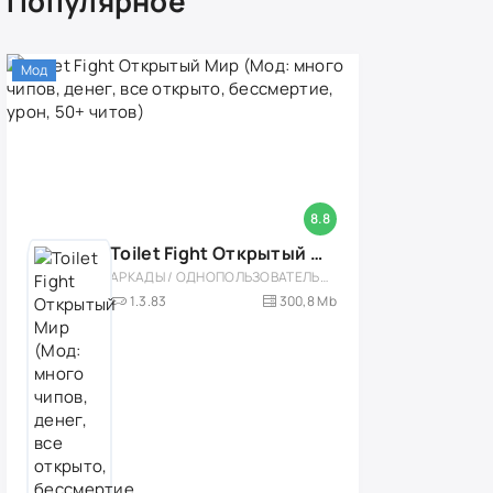
Популярное
Мод
8.8
Toilet Fight Открытый Мир (Мод: много чипов, денег, все открыто, бессмертие, урон, 50+ читов)
АРКАДЫ / ОДНОПОЛЬЗОВАТЕЛЬСКИЕ / ОФЛАЙН / МОД / РОЛЕВЫЕ / ШУТЕРЫ / ОТКРЫТЫЙ МИР / ВСТРОЕННЫЙ КЕШ / 3D / ЭКШЕНЫ / ТУАЛЕТНЫЕ ВОЙНЫ / ДЛЯ ДЕТЕЙ
1.3.83
300,8 Mb