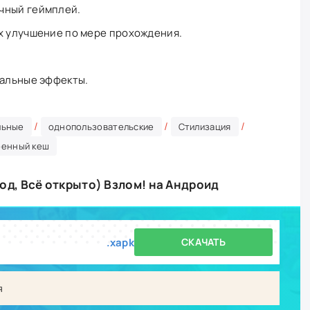
чный геймплей.
х улучшение по мере прохождения.
уальные эффекты.
/
/
/
льные
однопользовательские
Стилизация
оенный кеш
Мод, Всё открыто) Взлом! на Андроид
.xapk
СКАЧАТЬ
я