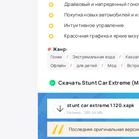
Драйвовый и напряденный гоно
Покупка новых автомобилей и и
Интуитивное управление.
Красочная графика и яркие виз
#
Жанр:
/
/
Гонки
Экстремальная езда
Казуа
/
/
/
Офлайн
для детей
Мод
Встр
Скачать Stunt Car Extreme (
stunt car extreme 1.120.xapk
Размер:: 286.44 Mb,
Последняя оригинальная верси