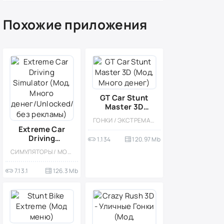
Похожие приложения
GT Car Stunt
Master 3D
(Мод, Много
ГОНКИ / ЭКСТРЕМАЛЬНАЯ ЕЗДА / КАЗУАЛЬНЫЕ / ОДНОПОЛЬЗОВАТЕЛЬСКИЕ / СТИЛИЗАЦИЯ / ОФЛАЙН / МОД / ВСТРОЕННЫЙ КЕШ / 3D
денег)
Extreme Car
Driving
1.134
120.97 Mb
Simulator (Мод,
СИМУЛЯТОРЫ / МОД / ГОНКИ / КАЗУАЛЬНЫЕ / СТИЛИЗАЦИЯ / ОФЛАЙН / ОДНОПОЛЬЗОВАТЕЛЬСКИЕ / ВСТРОЕННЫЙ КЕШ / 3D / РЕАЛИЗМ / ОТКРЫТЫЙ МИР
Много
денег/Unlocked/
7.13.1
126.3 Mb
без рекламы)