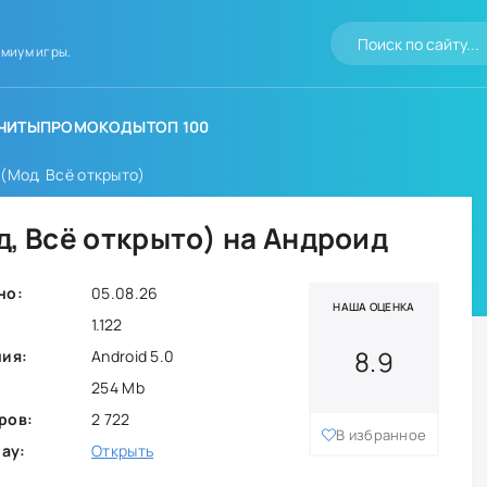
миум игры.
ЧИТЫ
ПРОМОКОДЫ
ТОП 100
 (Мод, Всё открыто)
д, Всё открыто) на Андроид
но:
05.08.26
НАША ОЦЕНКА
1.122
8.9
ния:
Android 5.0
254 Mb
ров:
2 722
В избранное
lay:
Открыть