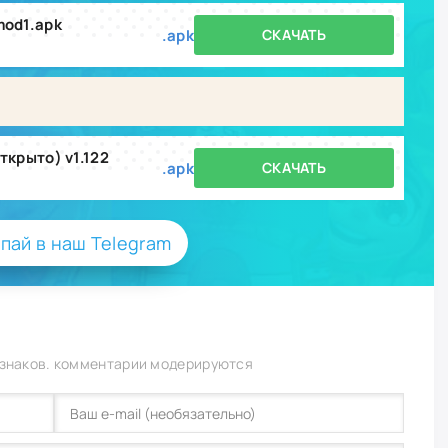
od1.apk
.apk
СКАЧАТЬ
ткрыто) v1.122
.apk
СКАЧАТЬ
пай в наш Telegram
 знаков. комментарии модерируются