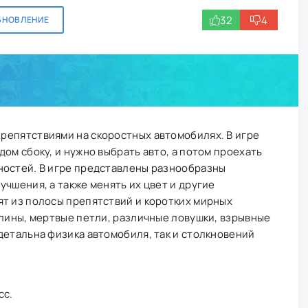
32
4
БНОВЛЕНИЕ
препятствиями на скоростных автомобилях. В игре
ом сбоку, и нужно выбрать авто, а потом проехать
ностей. В игре представлены разнообразны
учшения, а также менять их цвет и другие
ят из полосы препятствий и коротких мирных
плины, мертвые петли, различные ловушки, взрывные
детальна физика автомобиля, так и столкновений
сс.