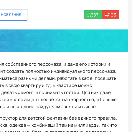
387
123
БНОВЛЕНИЕ
ия собственного персонажа, и даже его истории и
олит создать полностью индивидуального персонажа,
ниматься разными делами, работать в кафе, посещать
ь в свою квартиру и тд. В квартире можно
, делать ремонт и принимать гостей. Для них даже
 геймплее акцент делается на творчество, и больше
но и последние найдут чем заняться в игре.
структор для детской фантазии без единого правила.
ска, одежда — комбинаций там на миллиарды, так что