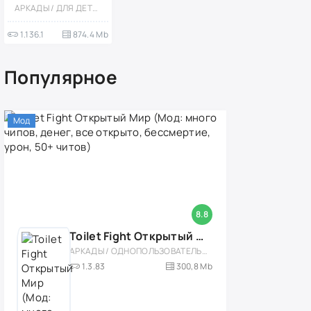
локации,
АРКАДЫ / ДЛЯ ДЕТЕЙ / ДЕВОЧКАМ / ОФЛАЙН / СТИЛИЗАЦИЯ / ОДНОПОЛЬЗОВАТЕЛЬСКИЕ / СИМУЛЯТОРЫ / СИМУЛЯТОРЫ ЖИЗНИ / ОБУЧАЮЩИЕ / РАЗВИВАЮЩИЕ / БОЛЬШАЯ / МОД / ВСТРОЕННЫЙ КЕШ
мебель и дома]
1.136.1
874.4 Mb
Популярное
Мод
8.8
Toilet Fight Открытый Мир (Мод: много чипов, денег, все открыто, бессмертие, урон, 50+ читов)
АРКАДЫ / ОДНОПОЛЬЗОВАТЕЛЬСКИЕ / ОФЛАЙН / МОД / РОЛЕВЫЕ / ШУТЕРЫ / ОТКРЫТЫЙ МИР / ВСТРОЕННЫЙ КЕШ / 3D / ЭКШЕНЫ / ТУАЛЕТНЫЕ ВОЙНЫ / ДЛЯ ДЕТЕЙ
1.3.83
300,8 Mb