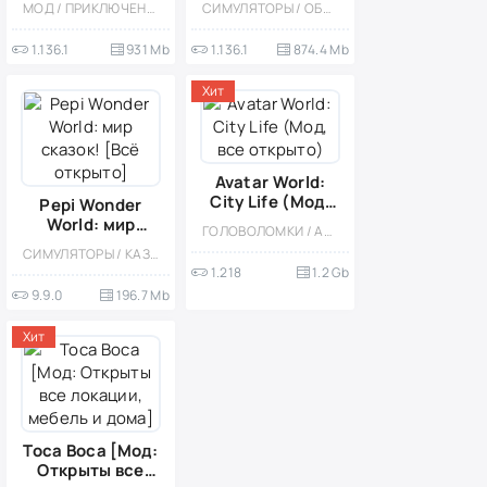
МОД / ПРИКЛЮЧЕНИЕ / ОБУЧАЮЩИЕ / ОФЛАЙН / ОДНОПОЛЬЗОВАТЕЛЬСКИЕ / СИМУЛЯТОРЫ / КАЗУАЛЬНЫЕ / ДЛЯ ДЕТЕЙ / ДЕВОЧКАМ / БОЛЬШАЯ / СТИЛИЗАЦИЯ / РАЗВИВАЮЩИЕ
СИМУЛЯТОРЫ / ОБУЧАЮЩИЕ / СИМУЛЯТОРЫ ЖИЗНИ / ОДНОПОЛЬЗОВАТЕЛЬСКИЕ / СТИЛИЗАЦИЯ / ОФЛАЙН / МОД
локации и дома
мебель)
с мебелью)
1.136.1
931 Mb
1.136.1
874.4 Mb
Хит
Avatar World:
City Life (Мод,
Pepi Wonder
все открыто)
World: мир
ГОЛОВОЛОМКИ / АРКАДЫ / ДЛЯ ДЕТЕЙ / ДЕВОЧКАМ / РОЛЕВЫЕ / ОДНОПОЛЬЗОВАТЕЛЬСКИЕ / СИМУЛЯТОРЫ / СИМУЛЯТОРЫ ЖИЗНИ / СТИЛИЗАЦИЯ / ОФЛАЙН / МОД / ВСТРОЕННЫЙ КЕШ / БОЛЬШАЯ
сказок! [Всё
СИМУЛЯТОРЫ / КАЗУАЛЬНЫЕ / ОДНОПОЛЬЗОВАТЕЛЬСКИЕ / СТИЛИЗАЦИЯ / ОФЛАЙН / ПО МУЛЬТФИЛЬМАМ / ДЛЯ ДЕТЕЙ / ДЕВОЧКАМ / ФЭНТЕЗИ / МОД
открыто]
1.218
1.2 Gb
9.9.0
196.7 Mb
Хит
Toca Boca [Мод:
Открыты все