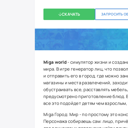
СКАЧАТЬ
ЗАПРОСИТЬ О
Miga world
- симулятор жизни и создан
мира. В игре генератор лиц, что позв
и отправить его в город, где можно за
магазины и места развлечений, заходит
обустраивать все, расставлять мебель
предусмотрено приготовление блюд. В
все это подойдет детям чем взрослым, 
Miga Город: Мир - по простому это кон
Персонажа собираешь сам: лицо, причё