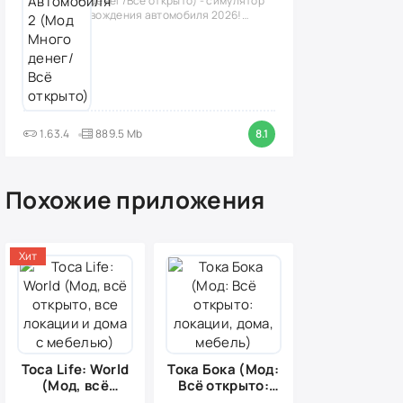
денег/Всё открыто) - симулятор
вождения автомобиля 2026!
(версия
1.63.4
889.5 Mb
8.1
Похожие приложения
Хит
Toca Life: World
Тока Бока (Мод:
(Мод, всё
Всё открыто:
открыто, все
локации, дома,