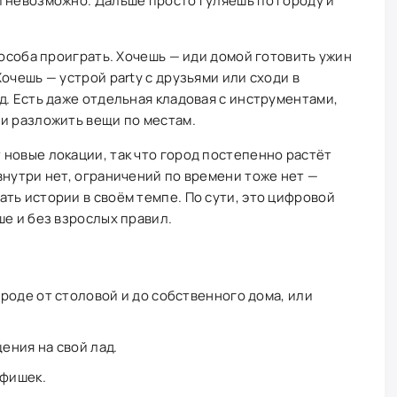
 невозможно. Дальше просто гуляешь по городу и
пособа проиграть. Хочешь — иди домой готовить ужин
очешь — устрой party с друзьями или сходи в
д. Есть даже отдельная кладовая с инструментами,
и разложить вещи по местам.
новые локации, так что город постепенно растёт
внутри нет, ограничений по времени тоже нет —
ть истории в своём темпе. По сути, это цифровой
ше и без взрослых правил.
роде от столовой и до собственного дома, или
ния на свой лад.
 фишек.