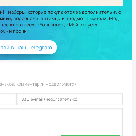
н! - наборы, которые покупаются за дополнительную
омики, персонажи, питомцы и предметы мебели. Мод
ее животное», «Больница», «Мой отпуск»,
оу» и прочих.
пай в наш Telegram
 знаков. комментарии модерируются