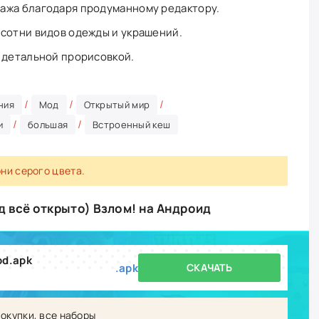
ажа благодаря продуманному редактору.
сотни видов одежды и украшений.
 детальной прорисовкой.
/
/
/
ния
Мод
Открытый мир
/
/
и
большая
Встроенный кеш
они серого цвета.
д всё открыто) Взлом! на Андроид
od.apk
.apk
СКАЧАТЬ
окупки, все наборы