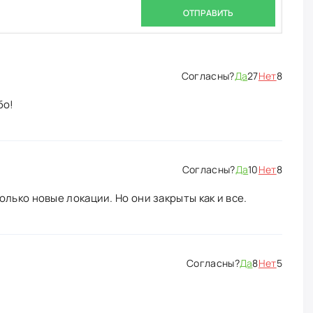
ОТПРАВИТЬ
Да
27
Нет
8
бо!
Да
10
Нет
8
лько новые локации. Но они закрыты как и все.
Да
8
Нет
5