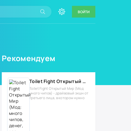
ВОЙТИ
Рекомендуем
Toilet Fight Открытый Мир (Мод: много чипов, денег, все открыто, бессмертие, урон, 50+ читов)
Toilet Fight Открытый Мир (Мод
много чипов) - драйвовый экшн от
третьего лица, в котором нужно