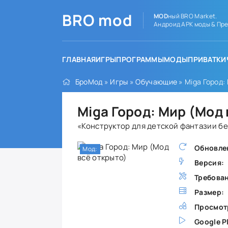
BRO
mod
MOD
ный BRO Market.
Андроид APK моды & Пре
ГЛАВНАЯ
ИГРЫ
ПРОГРАММЫ
МОДЫ
ПРИВАТКИ
БроМод
»
Игры
»
Обучающие
» Miga Город:
Miga Город: Мир (Мод
«Конструктор для детской фантазии б
Обновле
Мод:
Версия:
Требова
Размер:
Просмот
Google P