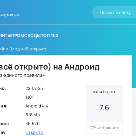
миум игры.
ЧИТЫ
ПРОМОКОДЫ
ТОП 100
 Мир (Мод всё открыто)
 всё открыто) на Андроид
ез единого правила»
но:
22.07.26
НАША ОЦЕНКА
1.101
7.6
ния:
Android 4.4
618 Mb
ров:
36 670
В избранное
lay:
Открыть