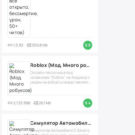
1.3.83
300,8 Mb
8.8
Roblox (Мод, Много робуксов)
Онлайн-песочница под
названием "Roblox" на Андроид с
модом на робуксы представляет
собой
2.733.988
267 Mb
8.4
Симулятор Автомобиля 2 (Мод Много денег/Всё открыто)
Симулятор Автомобиля 2 (Много