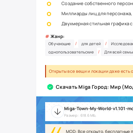
Создание собственного персон
Миллиарды лиц для персонажа, 
Двухмерная стильная графика с
#
Жанр:
/
/
Обучающие
для детей
Исследова
/
однопользовательские
Для всей семь
Открыты все вещи и локации даже есть 
Скачать Miga Город: Мир (Мо
Miga-Town-My-World-v1.101-m
Размер:: 618.6 Mb,
MOD: Все открыто, бесплатные п