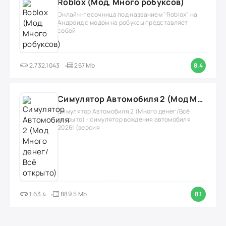
Roblox (Мод, Много робуксов)
Онлайн-песочница под названием "Roblox" на
Андроид с модом на робуксы представляет
собой
2.732.1043
267 Mb
8.4
Симулятор Автомобиля 2 (Мод Много денег/Всё открыто)
Симулятор Автомобиля 2 (Много денег/Всё
открыто) - симулятор вождения автомобиля
2026! (версия
1.63.4
889.5 Mb
8.1