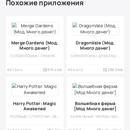
Похожие приложения
Merge Gardens (Мод,
DragonVale (Мод,
Много денег)
Много денег)
ГОЛОВОЛОМКИ / ТРИ В РЯД / ПРИКЛЮЧЕНИЕ / КАЗУАЛЬНЫЕ / ОДНОПОЛЬЗОВАТЕЛЬСКИЕ / СТИЛИЗАЦИЯ / ОФЛАЙН / МОД / ДЕВОЧКАМ
СИМУЛЯТОРЫ / ДРАКОНЫ / ОДНОПОЛЬЗОВАТЕЛЬСКИЕ / СТИЛИЗАЦИЯ / МОД / ВСТРОЕННЫЙ КЕШ / МАГИЯ / ФЭНТЕЗИ
1.54.4
519.4 Mb
4.41.0
298.3 Mb
Harry Potter: Magic
Волшебная ферма
Awakened
[Мод Много денег]
РОЛЕВЫЕ / СТРАТЕГИИ / ЭКШЕНЫ / КАЗУАЛЬНЫЕ / СТИЛИЗАЦИЯ / ОДНОПОЛЬЗОВАТЕЛЬСКИЕ / ВСТРОЕННЫЙ КЕШ / МАГИЯ / ФЭНТЕЗИ / ПРИКЛЮЧЕНИЕ / БОЛЬШАЯ / 3D / ДЛЯ ДЕТЕЙ
КАЗУАЛЬНЫЕ / ФЕРМЫ / МОД / СИМУЛЯТОРЫ / УПРАВЛЕНИЕ / ОДНОПОЛЬЗОВАТЕЛЬСКИЕ / ОФЛАЙН