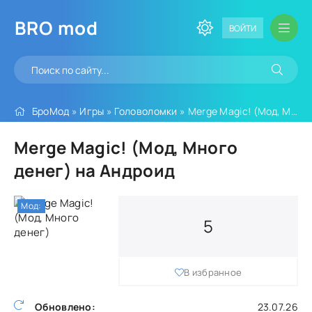
BRO
mod
ВОЙТИ
БроМод
»
Игры
»
Головоломки
» Merge Magic! (Мод, Много денег)
Merge Magic! (Мод, Много
денег) на Андроид
Мод:
5
В избранное
Обновлено:
23.07.26