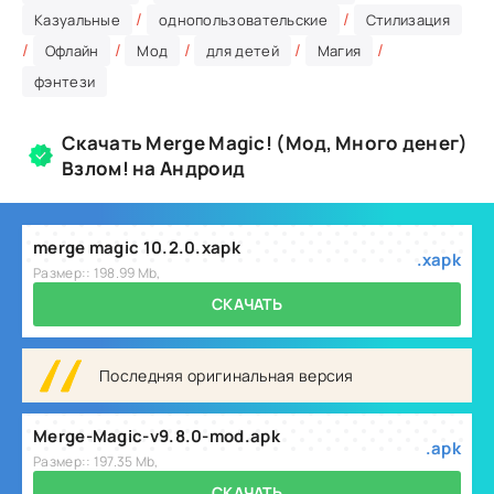
/
/
Казуальные
однопользовательские
Стилизация
/
/
/
/
/
Офлайн
Мод
для детей
Магия
фэнтези
Скачать Merge Magic! (Мод, Много денег)
Взлом! на Андроид
merge magic 10.2.0.xapk
.xapk
Размер:: 198.99 Mb,
СКАЧАТЬ
Последняя оригинальная версия
Merge-Magic-v9.8.0-mod.apk
.apk
Размер:: 197.35 Mb,
СКАЧАТЬ