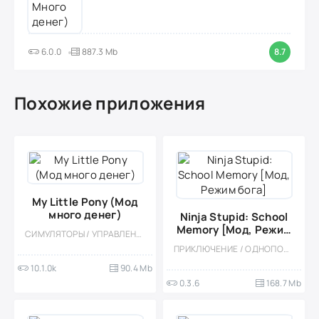
6.0.0
887.3 Mb
8.7
Похожие приложения
My Little Pony (Мод
много денег)
Ninja Stupid: School
Memory [Мод, Режим
СИМУЛЯТОРЫ / УПРАВЛЕНИЕ / ОДНОПОЛЬЗОВАТЕЛЬСКИЕ / СТИЛИЗАЦИЯ / ПО МУЛЬТФИЛЬМАМ / ОФЛАЙН / МОД / ДЛЯ ДЕТЕЙ / ДЕВОЧКАМ
бога]
ПРИКЛЮЧЕНИЕ / ОДНОПОЛЬЗОВАТЕЛЬСКИЕ / КАЗУАЛЬНЫЕ / ПЛАТФОРМЕРЫ / РАННЕРЫ / ФЭНТЕЗИ / МОД
10.1.0k
90.4 Mb
0.3.6
168.7 Mb