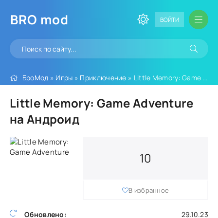
BRO
mod
ВОЙТИ
БроМод
»
Игры
»
Приключение
» Little Memory: Game Adventure
Little Memory: Game Adventure
на Андроид
10
В избранное
Обновлено:
29.10.23