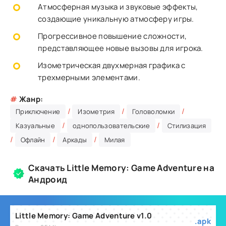
Атмосферная музыка и звуковые эффекты,
создающие уникальную атмосферу игры.
Прогрессивное повышение сложности,
представляющее новые вызовы для игрока.
Изометрическая двухмерная графика с
трехмерными элементами.
#
Жанр:
/
/
/
Приключение
Изометрия
Головоломки
/
/
Казуальные
однопользовательские
Стилизация
/
/
/
Офлайн
Аркады
Милая
Скачать Little Memory: Game Adventure на
Андроид
Little Memory: Game Adventure v1.0
.apk