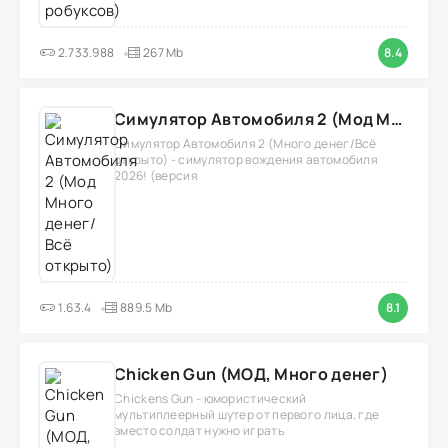
2.733.988
267 Mb
8.4
Симулятор Автомобиля 2 (Мод Много денег/Всё открыто)
Симулятор Автомобиля 2 (Много денег/Всё
открыто) - симулятор вождения автомобиля
2026! (версия
1.63.4
889.5 Mb
8.1
Chicken Gun (МОД, Много денег)
Chickens Gun - юмористический
мультиплеерный шутер от первого лица, где
вместо солдат нужно играть