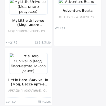
Adventure Beaks
ЭКШЕНЫ / ПЛАТФОРМЕРЫ / СЛЭШЕР / КАЗУАЛЬНЫЕ / ОДНОПОЛЬЗОВАТЕЛЬСКИЕ / СТИЛИЗАЦИЯ / ПО МУЛЬТФИЛЬМАМ / ОФЛАЙН / ДЛЯ ДЕТЕЙ / МАЛЕНЬКАЯ / ПРИКЛЮЧЕНИЕ / ВИД СБОКУ
My Little Universe
(Мод, много
1.3.1
ресурсов)
МОД / ПРИКЛЮЧЕНИЕ / ИЗОМЕТРИЯ / СИМУЛЯТОРЫ / ИНДИ / КАЗУАЛЬНЫЕ / ОДНОПОЛЬЗОВАТЕЛЬСКИЕ / ОФЛАЙН / СТИЛИЗАЦИЯ / КРАФТИНГ
2.17.2
518.3 Mb
Little Hero: Survival.io
(Мод, Бессмертие,
Много денег)
АРКАДЫ / КАЗУАЛЬНЫЕ / ОДНОПОЛЬЗОВАТЕЛЬСКИЕ / ОФЛАЙН / ВИД СВЕРХУ / ЭКШЕНЫ / БОССЫ / МАЛЕНЬКАЯ / МОД / ВЫЖИВАНИЕ
1.143
124 Mb