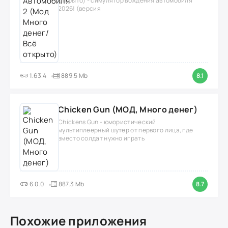
открыто) - симулятор вождения автомобиля
2026! (версия
1.63.4
889.5 Mb
8.1
Chicken Gun (МОД, Много денег)
Chickens Gun - юмористический
мультиплеерный шутер от первого лица, где
вместо солдат нужно играть
6.0.0
887.3 Mb
8.7
Похожие приложения