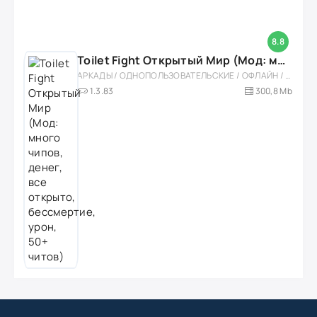
8.8
Toilet Fight Открытый Мир (Мод: много чипов, денег, все открыто, бессмертие, урон, 50+ читов)
АРКАДЫ / ОДНОПОЛЬЗОВАТЕЛЬСКИЕ / ОФЛАЙН / МОД / РОЛЕВЫЕ / ШУТЕРЫ / ОТКРЫТЫЙ МИР / ВСТРОЕННЫЙ КЕШ / 3D / ЭКШЕНЫ / ТУАЛЕТНЫЕ ВОЙНЫ / ДЛЯ ДЕТЕЙ
1.3.83
300,8 Mb