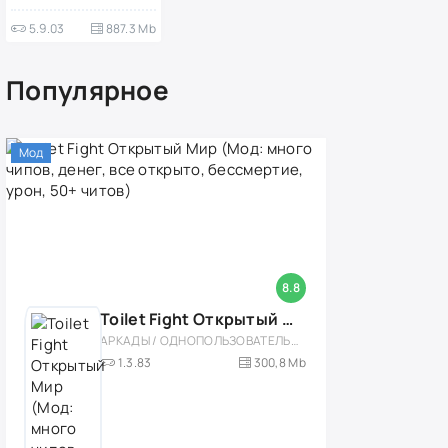
5.9.03
887.3 Mb
Популярное
Мод
8.8
Toilet Fight Открытый Мир (Мод: много чипов, денег, все открыто, бессмертие, урон, 50+ читов)
АРКАДЫ / ОДНОПОЛЬЗОВАТЕЛЬСКИЕ / ОФЛАЙН / МОД / РОЛЕВЫЕ / ШУТЕРЫ / ОТКРЫТЫЙ МИР / ВСТРОЕННЫЙ КЕШ / 3D / ЭКШЕНЫ / ТУАЛЕТНЫЕ ВОЙНЫ / ДЛЯ ДЕТЕЙ
1.3.83
300,8 Mb