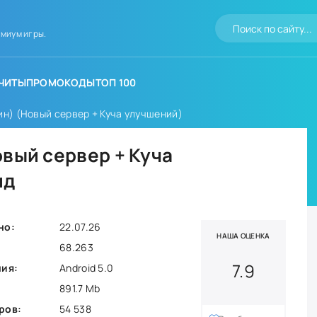
миум игры.
ЧИТЫ
ПРОМОКОДЫ
ТОП 100
ин) (Новый сервер + Куча улучшений)
овый сервер + Куча
ид
но:
22.07.26
НАША ОЦЕНКА
68.263
7.9
ния:
Android 5.0
891.7 Mb
ров:
54 538