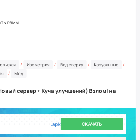
ать гемы
/
/
/
/
ельская
Изометрия
Вид сверху
Казуальные
/
ая
Мод
Новый сервер + Куча улучшений) Взлом! на
.apk
СКАЧАТЬ