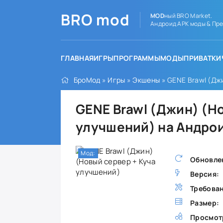
BRO
mod
MOD
ный BRO Market.
Андроид APK моды & Пре
ГЛАВНАЯ
ИГРЫ
ПРОГРАММЫ
МОДЫ
ПРИВАТКИ
БроМод
»
Игры
»
Экшены
» GENE Brawl (Дж
GENE Brawl (Джин) (Н
улучшений) на Андро
Мод:
Обновле
Версия:
Требова
Размер:
Просмот