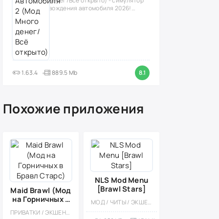
денег/Всё открыто) - симулятор
вождения автомобиля 2026!
(версия
1.63.4
889.5 Mb
8.1
Похожие приложения
NLS Mod Menu
[Brawl Stars]
Maid Brawl (Мод
на Горничных в
МОД / ЧИТЫ / ЭКШЕНЫ / МНОГОПОЛЬЗОВАТЕЛЬСКАЯ
Бравл Старс)
ПРИВАТКИ / ЭКШЕНЫ / СТИЛИЗАЦИЯ / ВСТРОЕННЫЙ КЕШ / МОД / ИЗОМЕТРИЯ