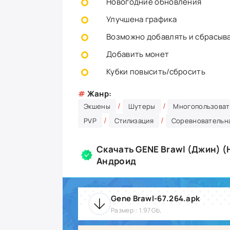
Новогодние обновления
Улучшена графика
Возможно добавлять и сбрасыв
Добавить монет
Кубки повысить/сбросить
#
Жанр:
/
/
Экшены
Шутеры
Многопользоват
/
/
PVP
Стилизация
Соревновательн
Скачать GENE Brawl (Джин) (
Андроид
Gene Brawl-67.264.apk
Размер:: 1.97 Gb,