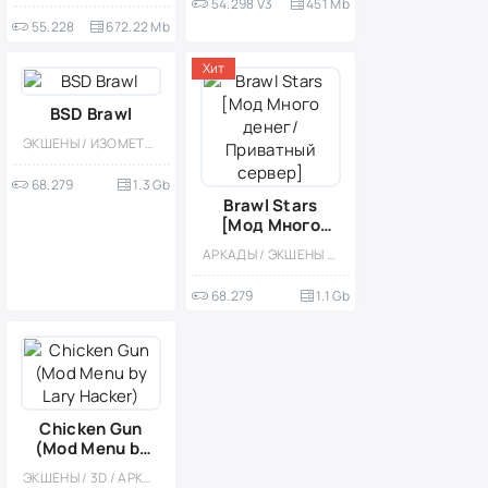
54.298 V3
451 Mb
55.228
672.22 Mb
Хит
BSD Brawl
ЭКШЕНЫ / ИЗОМЕТРИЯ / ВИД СВЕРХУ / МНОГОПОЛЬЗОВАТЕЛЬСКАЯ / PVP / МОД / ВЫЖИВАНИЕ / ПРИВАТКИ
68.279
1.3 Gb
Brawl Stars
[Мод Много
денег/
АРКАДЫ / ЭКШЕНЫ / МОД / ШУТЕРЫ / ГЕРОИЧЕСКИЕ ШУТЕРЫ / МНОГОПОЛЬЗОВАТЕЛЬСКАЯ / СОРЕВНОВАТЕЛЬНАЯ / СТИЛИЗАЦИЯ / КАЗУАЛЬНЫЕ / ПРИВАТКИ
Приватный
сервер]
68.279
1.1 Gb
Chicken Gun
(Mod Menu by
Lary Hacker)
ЭКШЕНЫ / 3D / АРКАДЫ / КАЗУАЛЬНЫЕ / СОРЕВНОВАТЕЛЬНАЯ / МОД / МНОГОПОЛЬЗОВАТЕЛЬСКАЯ / ТАКТИЧЕСКИЕ / ШУТЕРЫ / ВЕСЁЛАЯ