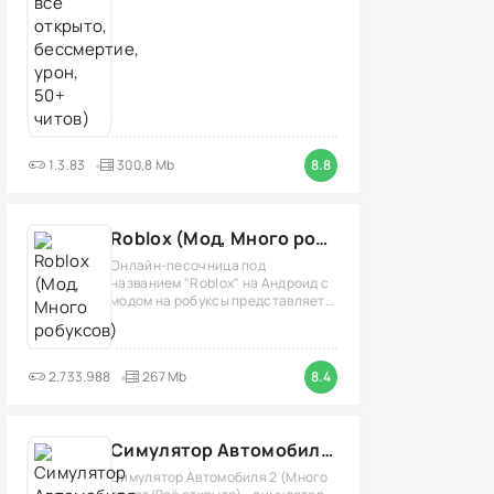
1.3.83
300,8 Mb
8.8
Roblox (Мод, Много робуксов)
Онлайн-песочница под
названием "Roblox" на Андроид с
модом на робуксы представляет
собой
2.733.988
267 Mb
8.4
Симулятор Автомобиля 2 (Мод Много денег/Всё открыто)
Симулятор Автомобиля 2 (Много