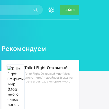
ВОЙТИ
Рекомендуем
Toilet Fight Открытый Мир (Мод: много чипов, денег, все открыто, бессмертие, урон, 50+ читов)
Toilet Fight Открытый Мир (Мод
много чипов) - драйвовый экшн от
третьего лица, в котором нужно