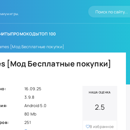
миум игры.
ЧИТЫ
ПРОМОКОДЫ
ТОП 100
 Games [Мод Бесплатные покупки]
mes [Мод Бесплатные покупки]
но:
16.09.25
НАША ОЦЕНКА
3.9.8
2.5
ния:
Android 5.0
80 Mb
ров:
251
В избранное