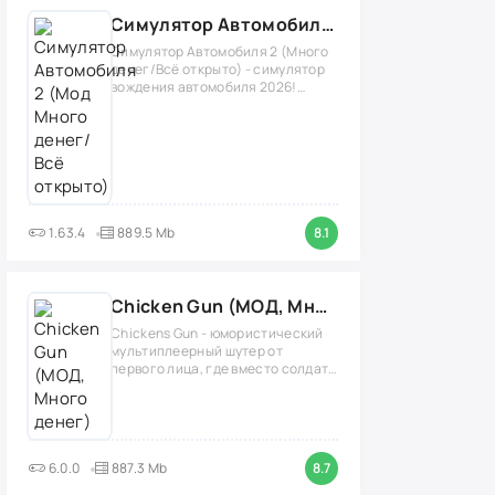
Симулятор Автомобиля 2 (Мод Много денег/Всё открыто)
Симулятор Автомобиля 2 (Много
денег/Всё открыто) - симулятор
вождения автомобиля 2026!
(версия
1.63.4
889.5 Mb
8.1
Chicken Gun (МОД, Много денег)
Chickens Gun - юмористический
мультиплеерный шутер от
первого лица, где вместо солдат
нужно играть
6.0.0
887.3 Mb
8.7