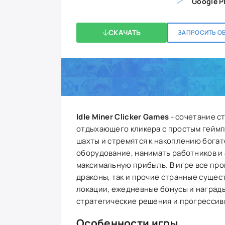
Google P
СКАЧАТЬ
ЗАПРОСИТЬ О
Idle Miner Clicker Games
- сочетание с
отдыхающего кликера с простым геймп
шахты и стремятся к накоплению богатс
оборудование, нанимать работников и
максимальную прибыль. В игре все пр
драконы, так и прочие странные сущес
локации, ежедневные бонусы и награды
стратегические решения и прогрессив
Особенности игры