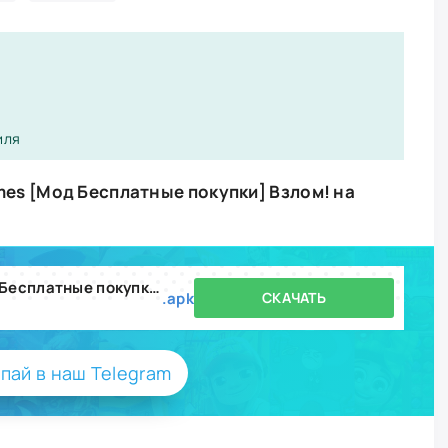
иля
ames [Мод Бесплатные покупки] Взлом! на
Idle Miner Clicker Games [Мод Бесплатные покупки] v3.9.8
.apk
СКАЧАТЬ
пай в наш Telegram