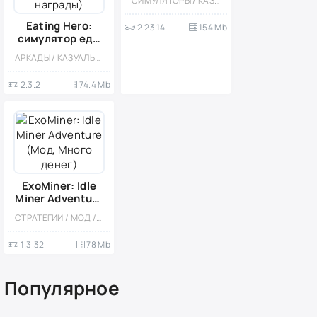
СИМУЛЯТОРЫ / КАЗУАЛЬНЫЕ / ОДНОПОЛЬЗОВАТЕЛЬСКИЕ / СТИЛИЗАЦИЯ / ОФЛАЙН / МОД
Eating Hero:
2.23.14
154 Mb
симулятор еды
(Мод,
АРКАДЫ / КАЗУАЛЬНЫЕ / ОДНОПОЛЬЗОВАТЕЛЬСКИЕ
Бесплатные
награды)
2.3.2
74.4 Mb
ExoMiner: Idle
Miner Adventure
(Мод, Много
СТРАТЕГИИ / МОД / ОФЛАЙН / СИМУЛЯТОРЫ / КАЗУАЛЬНЫЕ / ОДНОПОЛЬЗОВАТЕЛЬСКИЕ / ЭКОНОМИЧЕСКАЯ СТРАТЕГИЯ / СТИЛИЗАЦИЯ / ИЗОМЕТРИЯ / КОСМОС / ИССЛЕДОВАНИЯ / МАЛЕНЬКАЯ / ВИД СБОКУ
денег)
1.3.32
78 Mb
Популярное