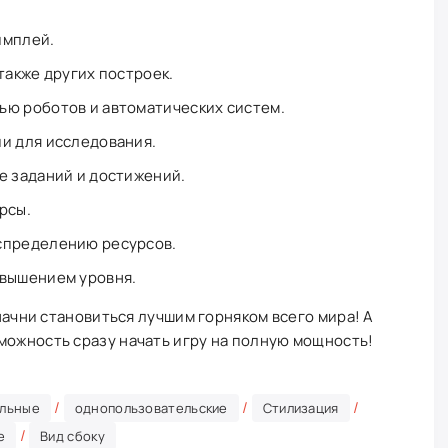
ймплей.
также других построек.
ью роботов и автоматических систем.
и для исследования.
е заданий и достижений.
рсы.
спределению ресурсов.
овышением уровня.
 начни становиться лучшим горняком всего мира! А
можность сразу начать игру на полную мощность!
/
/
/
альные
однопользовательские
Стилизация
/
е
Вид сбоку