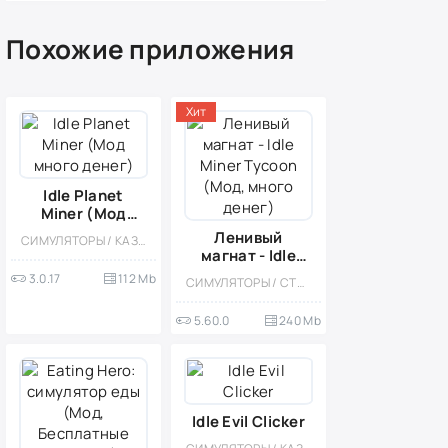
Похожие приложения
Хит
Idle Planet
Miner (Мод
много денег)
Ленивый
СИМУЛЯТОРЫ / КАЗУАЛЬНЫЕ / ОДНОПОЛЬЗОВАТЕЛЬСКИЕ / СТИЛИЗАЦИЯ / ОФЛАЙН / МОД / МАЛЕНЬКАЯ / ВСТРОЕННЫЙ КЕШ / СТРАТЕГИИ / КОСМОС / УПРАВЛЕНИЕ
магнат - Idle
Miner Tycoon
3.0.17
112 Mb
СИМУЛЯТОРЫ / СТРАТЕГИИ / МОД / ЭКОНОМИЧЕСКАЯ СТРАТЕГИЯ / КАЗУАЛЬНЫЕ / ОДНОПОЛЬЗОВАТЕЛЬСКИЕ / ОФЛАЙН / УПРАВЛЕНИЕ / СТИЛИЗАЦИЯ / ВСТРОЕННЫЙ КЕШ
(Мод, много
денег)
5.60.0
240 Mb
Idle Evil Clicker