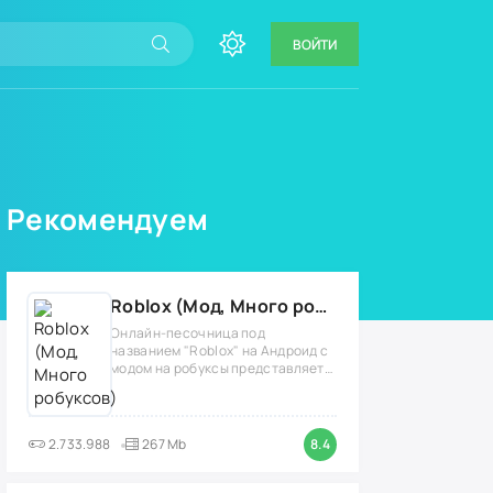
ВОЙТИ
Рекомендуем
Roblox (Мод, Много робуксов)
Онлайн-песочница под
названием "Roblox" на Андроид с
модом на робуксы представляет
собой
2.733.988
267 Mb
8.4