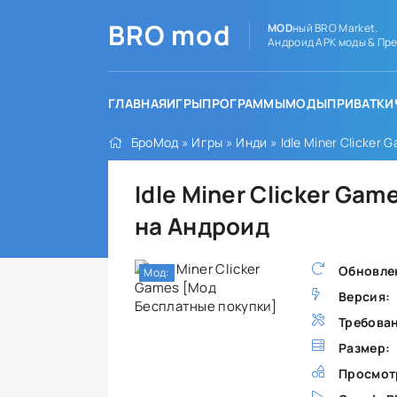
BRO
mod
MOD
ный BRO Market.
Андроид APK моды & Пре
ГЛАВНАЯ
ИГРЫ
ПРОГРАММЫ
МОДЫ
ПРИВАТКИ
БроМод
»
Игры
»
Инди
» Idle Miner Clicker
Idle Miner Clicker Ga
на Андроид
Обновле
Мод:
Версия:
Требова
Размер:
Просмот