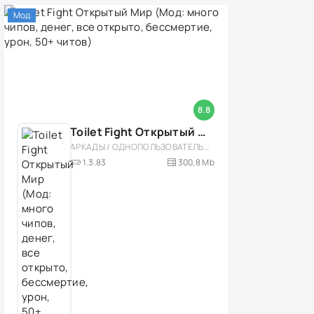
Мод
8.8
Toilet Fight Открытый Мир (Мод: много чипов, денег, все открыто, бессмертие, урон, 50+ читов)
АРКАДЫ / ОДНОПОЛЬЗОВАТЕЛЬСКИЕ / ОФЛАЙН / МОД / РОЛЕВЫЕ / ШУТЕРЫ / ОТКРЫТЫЙ МИР / ВСТРОЕННЫЙ КЕШ / 3D / ЭКШЕНЫ / ТУАЛЕТНЫЕ ВОЙНЫ / ДЛЯ ДЕТЕЙ
1.3.83
300,8 Mb