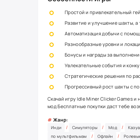
Простой и привлекательный ге
Развитие и улучшение шахты, а 
Автоматизация добычи с помощ
Разнообразные уровни и локаци
Бонусы и награды за выполнени
Увлекательные события и конку
Стратегические решения по ра
Прогрессивный рост шахты с п
Скачай игру Idle Miner Clicker Games и
мод Бесплатные покупки даст тебе воз
#
Жанр:
/
/
/
Инди
Симуляторы
Мод
Казу
/
/
по мультфильмам
Офлайн
Ролевы