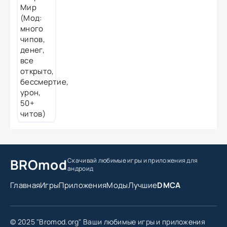
BROmod
Скачивай любимые игры
и приложения для
андроид
Главная
Игры
Приложения
Моды
Лучшие
DMCA
© 2025 "Bromod.org" Ваши любимые игры и приложения