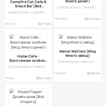
Много денег)
Campfire Cat Cafe &
Snack Bar [Всё
ГОЛОВОЛОМКИ / ТРИ В РЯД / КАЗУАЛЬНЫЕ / ОДНОПОЛЬЗОВАТЕЛЬСКИЕ / ДЛЯ ДЕТЕЙ / СТИЛИЗАЦИЯ / ОФЛАЙН / МОД
открыто]
РАЗВЛЕЧЕНИЯ / СИМУЛЯТОРЫ / ИНДИ / УПРАВЛЕНИЕ / КАЗУАЛЬНЫЕ / МИЛАЯ / ОДНОПОЛЬЗОВАТЕЛЬСКИЕ / СТИЛИЗАЦИЯ / ПО МУЛЬТФИЛЬМАМ / ОФЛАЙН / МОД / ДЛЯ ДЕТЕЙ
1.75.0
415.6 Mb
1.3.3
173 Mb
Manor Matters (Мод
Много звёзд)
Home Cafe -
Восстанови особняк
ПРИКЛЮЧЕНИЕ / КВЕСТЫ / ГОЛОВОЛОМКИ / КАЗУАЛЬНЫЕ / ОДНОПОЛЬЗОВАТЕЛЬСКИЕ / СТИЛИЗАЦИЯ / ОФЛАЙН
(Мод, Много денег)
ГОЛОВОЛОМКИ / ТРИ В РЯД / КАЗУАЛЬНЫЕ / ОДНОПОЛЬЗОВАТЕЛЬСКИЕ / СТИЛИЗАЦИЯ / ОФЛАЙН / МОД / ВСТРОЕННЫЙ КЕШ / СИМУЛЯТОРЫ / ДЛЯ ДЕТЕЙ / ДЕВОЧКАМ / МАЛЕНЬКАЯ
6.8.0
186 Mb
9.4
68.9 Mb