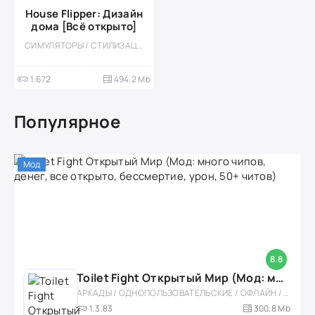
House Flipper: Дизайн
дома [Всё открыто]
СИМУЛЯТОРЫ / СТИЛИЗАЦИЯ / КАЗУАЛЬНЫЕ / ОДНОПОЛЬЗОВАТЕЛЬСКИЕ / ОФЛАЙН / РЕАЛИЗМ / ДЛЯ ДЕТЕЙ / МОД / ВСТРОЕННЫЙ КЕШ / БОЛЬШАЯ / 3D
1.672
494.2 Mb
Популярное
Мод
8.8
Toilet Fight Открытый Мир (Мод: много чипов, денег, все открыто, бессмертие, урон, 50+ читов)
АРКАДЫ / ОДНОПОЛЬЗОВАТЕЛЬСКИЕ / ОФЛАЙН / МОД / РОЛЕВЫЕ / ШУТЕРЫ / ОТКРЫТЫЙ МИР / ВСТРОЕННЫЙ КЕШ / 3D / ЭКШЕНЫ / ТУАЛЕТНЫЕ ВОЙНЫ / ДЛЯ ДЕТЕЙ
1.3.83
300,8 Mb