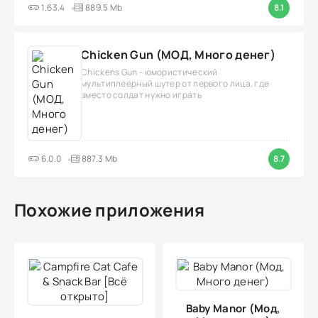
1.63.4
889.5 Mb
8.1
Chicken Gun (МОД, Много денег)
Chickens Gun - юмористический
мультиплеерный шутер от первого лица, где
вместо солдат нужно играть
6.0.0
887.3 Mb
8.7
Похожие приложения
Baby Manor (Мод,