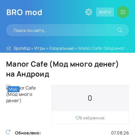
BRO
mod
ВОЙТИ
БроМод
»
Игры
»
Казуальные
» Manor Cafe (Мод много денег)
Manor Cafe (Мод много денег)
на Андроид
Мод:
0
В избранное
Обновлено:
07.08.26