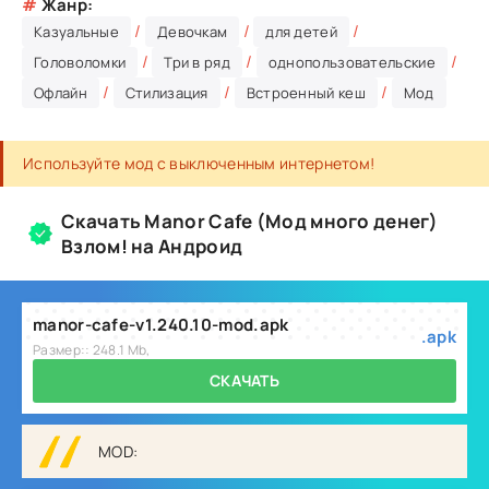
#
Жанр:
/
/
/
Казуальные
Девочкам
для детей
/
/
/
Головоломки
Три в ряд
однопользовательские
/
/
/
Офлайн
Стилизация
Встроенный кеш
Мод
Используйте мод с выключенным интернетом!
Скачать Manor Cafe (Мод много денег)
Взлом! на Андроид
manor-cafe-v1.240.10-mod.apk
.apk
Размер:: 248.1 Mb,
СКАЧАТЬ
MOD: