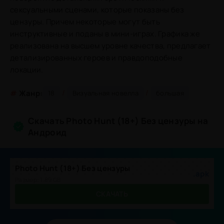
сексуальными сценами, которые показаны без
цензуры. Причем некоторые могут быть
инструктивные и поданы в мини-играх. Графика же
реализована на высшем уровне качества, предлагает
детализированных героев и правдоподобные
локации.
/
/
#
Жанр:
18
Визуальная новелла
большая
Скачать Photo Hunt (18+) Без цензуры на
Андроид
Photo Hunt (18+) Без цензуры
.apk
Размер: 1.89 GB
СКАЧАТЬ