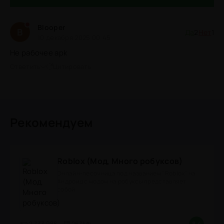
Blooper
B
Да
2
Нет
1
10 декабря 2025 00:45
Не рабочее apk
Ответить
Цитировать
Рекомендуем
Roblox (Мод, Много робуксов)
Онлайн-песочница под названием "Roblox" на
Андроид с модом на робуксы представляет
собой
2.733.988
267 Mb
8.4