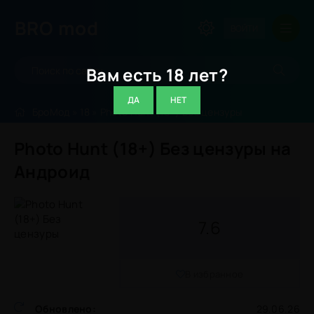
BRO
mod
ВОЙТИ
Вам есть 18 лет?
ДА
НЕТ
БроМод
»
18
» Photo Hunt (18+) Без цензуры
Photo Hunt (18+) Без цензуры на
Андроид
7.6
В избранное
Обновлено:
29.06.26