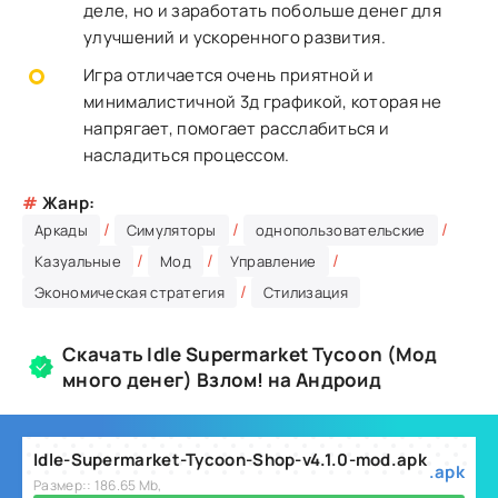
деле, но и заработать побольше денег для
улучшений и ускоренного развития.
Игра отличается очень приятной и
минималистичной 3д графикой, которая не
напрягает, помогает расслабиться и
насладиться процессом.
#
Жанр:
/
/
/
Аркады
Симуляторы
однопользовательские
/
/
/
Казуальные
Мод
Управление
/
Экономическая стратегия
Стилизация
Скачать Idle Supermarket Tycoon (Мод
много денег) Взлом! на Андроид
Idle-Supermarket-Tycoon-Shop-v4.1.0-mod.apk
.apk
Размер:: 186.65 Mb,