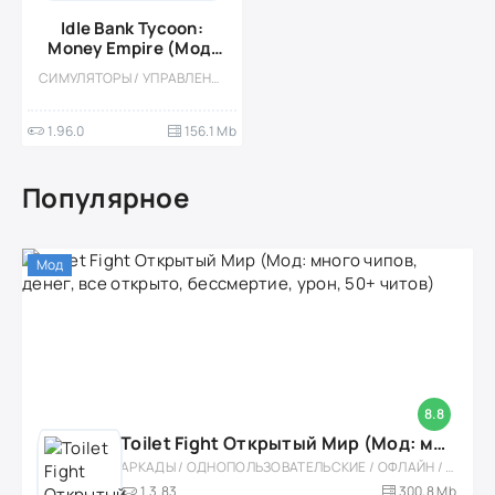
Idle Bank Tycoon:
Money Empire (Мод,
Много денег)
СИМУЛЯТОРЫ / УПРАВЛЕНИЕ / ЭКОНОМИЧЕСКАЯ СТРАТЕГИЯ / КАЗУАЛЬНЫЕ / ОДНОПОЛЬЗОВАТЕЛЬСКИЕ / СТИЛИЗАЦИЯ / ОФЛАЙН / ВСТРОЕННЫЙ КЕШ
1.96.0
156.1 Mb
Популярное
Мод
8.8
Toilet Fight Открытый Мир (Мод: много чипов, денег, все открыто, бессмертие, урон, 50+ читов)
АРКАДЫ / ОДНОПОЛЬЗОВАТЕЛЬСКИЕ / ОФЛАЙН / МОД / РОЛЕВЫЕ / ШУТЕРЫ / ОТКРЫТЫЙ МИР / ВСТРОЕННЫЙ КЕШ / 3D / ЭКШЕНЫ / ТУАЛЕТНЫЕ ВОЙНЫ / ДЛЯ ДЕТЕЙ
1.3.83
300,8 Mb