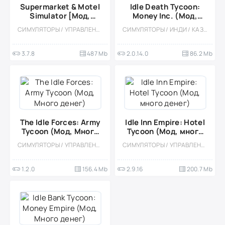
Supermarket & Motel
Idle Death Tycoon:
Simulator [Мод,
Money Inc. (Мод,
Много денег]
много денег)
СИМУЛЯТОРЫ / УПРАВЛЕНИЕ / 3D / ОДНОПОЛЬЗОВАТЕЛЬСКИЕ / МОД / ВСТРОЕННЫЙ КЕШ / СТРАТЕГИИ
СИМУЛЯТОРЫ / ИНДИ / КАЗУАЛЬНЫЕ / ОДНОПОЛЬЗОВАТЕЛЬСКИЕ / СТИЛИЗАЦИЯ / ОФЛАЙН / ДЛЯ ДЕТЕЙ / МОД
3.7.8
487 Mb
2.0.14.0
86.2 Mb
The Idle Forces: Army
Idle Inn Empire: Hotel
Tycoon (Мод, Много
Tycoon (Мод, много
денег)
денег)
СИМУЛЯТОРЫ / УПРАВЛЕНИЕ / ЭКОНОМИЧЕСКАЯ СТРАТЕГИЯ / КАЗУАЛЬНЫЕ / ВОКСЕЛЬНАЯ / ОДНОПОЛЬЗОВАТЕЛЬСКИЕ / СТИЛИЗАЦИЯ / ИЗОМЕТРИЯ / ВСТРОЕННЫЙ КЕШ / МОД
СИМУЛЯТОРЫ / УПРАВЛЕНИЕ / ЭКОНОМИЧЕСКАЯ СТРАТЕГИЯ / ОДНОПОЛЬЗОВАТЕЛЬСКИЕ / СТИЛИЗАЦИЯ / ОФЛАЙН / МОД / ФЕРМЫ / ИЗОМЕТРИЯ
1.2.0
156.4 Mb
2.9.16
200.7 Mb