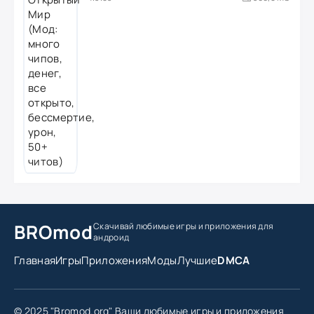
BROmod
Скачивай любимые игры
и приложения для
андроид
Главная
Игры
Приложения
Моды
Лучшие
DMCA
© 2025 "Bromod.org" Ваши любимые игры и приложения