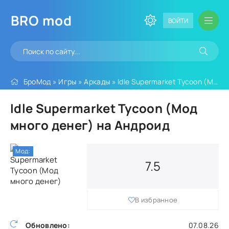
BRO
mod
ВОЙТИ
БроМод
»
Игры
»
Аркады
» Idle Supermarket Tycoon (Мод много денег)
Idle Supermarket Tycoon (Мод
много денег) на Андроид
Мод:
7.5
В избранное
Обновлено:
07.08.26