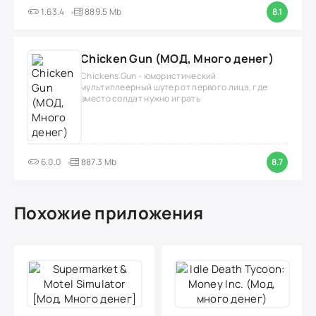
1.63.4
889.5 Mb
8.1
Chicken Gun (МОД, Много денег)
Chickens Gun - юмористический
мультиплеерный шутер от первого лица, где
вместо солдат нужно играть
6.0.0
887.3 Mb
8.7
Похожие приложения