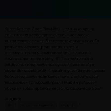
Space Rescue: Code Pink (18+) - игра на Андроид,
сочетающая в себе приключения в космосе и
интригующий сюжет. Вам предстоит взять на себя
роль космического рейнджера, который
отправляется на миссию спасения внеземной
команды, попавшей в зону ЧП. Раскройте тайны
загадочных инопланетных существ, разгадайте
сложные головоломки и примите участие в эпических
боях с инопланетными монстрами. Откройте свои
возможности с помощью различных апгрейдов и
оружия, чтобы пережить жестокий космический бой.
#
Жанр:
/
/
/
18
Визуальная новелла
большая