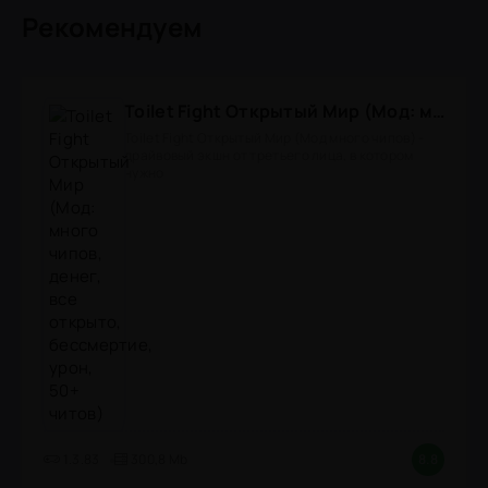
Рекомендуем
Toilet Fight Открытый Мир (Мод: много чипов, денег, все открыто, бессмертие, урон, 50+ читов)
Toilet Fight Открытый Мир (Мод много чипов) -
драйвовый экшн от третьего лица, в котором
нужно
1.3.83
300,8 Mb
8.8