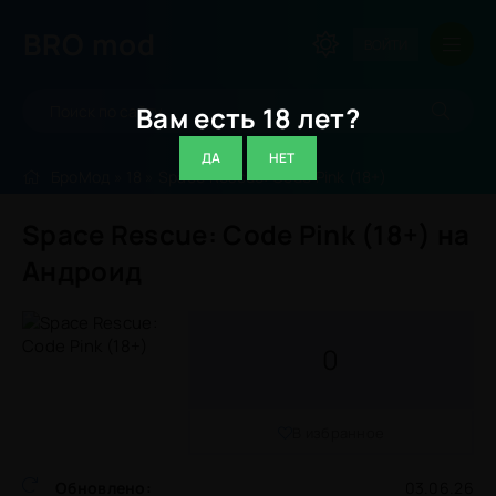
BRO
mod
ВОЙТИ
Вам есть 18 лет?
ДА
НЕТ
БроМод
»
18
» Space Rescue: Code Pink (18+)
Space Rescue: Code Pink (18+) на
Андроид
0
В избранное
Обновлено:
03.06.26