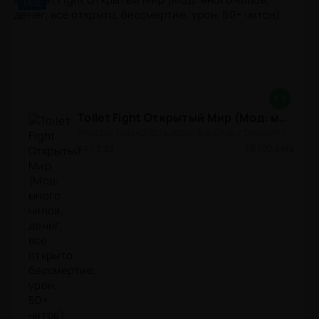
Мод
8.8
Toilet Fight Открытый Мир (Мод: много чипов, денег, все открыто, бессмертие, урон, 50+ читов)
АРКАДЫ / ОДНОПОЛЬЗОВАТЕЛЬСКИЕ / ОФЛАЙН / МОД / РОЛЕВЫЕ / ШУТЕРЫ / ОТКРЫТЫЙ МИР / ВСТРОЕННЫЙ КЕШ / 3D / ЭКШЕНЫ / ТУАЛЕТНЫЕ ВОЙНЫ / ДЛЯ ДЕТЕЙ
1.3.83
300,8 Mb