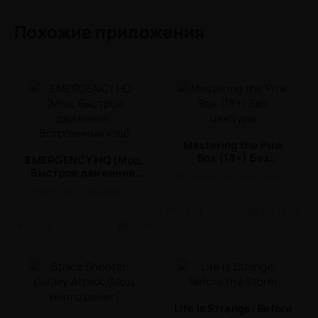
Похожие приложения
Mastering the Pink
Box (18+) Без
EMERGENCY HQ (Мод,
цензуры
Быстрое движение,
ЭРОТИКА / 18 / ВИЗУАЛЬНАЯ НОВЕЛЛА
Встроенный кэш)
СТРАТЕГИИ / СИМУЛЯТОРЫ / УПРАВЛЕНИЕ / СТИЛИЗАЦИЯ / ОДНОПОЛЬЗОВАТЕЛЬСКИЕ / ОФЛАЙН / МОД / 3D / БОЛЬШАЯ
0.05d
312.78 Mb
2.11.3
2.1 Gb
Life is Strange: Before