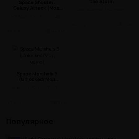
the Storm
Space Shooter:
Galaxy Attack (Мод,
ПРИКЛЮЧЕНИЕ / РОЛЕВЫЕ / КАЗУАЛЬНЫЕ / ОДНОПОЛЬЗОВАТЕЛЬСКИЕ / СТИЛИЗАЦИЯ / ОФЛАЙН / БОЛЬШАЯ / 3D / ВИЗУАЛЬНАЯ НОВЕЛЛА / СЮЖЕТНЫЕ ИГРЫ
много денег)
АРКАДЫ / КОСМОС / ЭКШЕНЫ / ШУТЕРЫ / ВИД СВЕРХУ / КАЗУАЛЬНЫЕ / ОДНОПОЛЬЗОВАТЕЛЬСКИЕ / СТИЛИЗАЦИЯ / ОФЛАЙН / БОССЫ / PVP / БОЛЬШАЯ / МОД
1.1.4
1.1 Gb
2.010
344.3 Mb
Space Marshals 3
(Unlocked/Мод
меню)
ЭКШЕНЫ / МОД / КАЗУАЛЬНЫЕ / ОФЛАЙН / БОЛЬШАЯ / ШУТЕРЫ / ОДНОПОЛЬЗОВАТЕЛЬСКИЕ / СТИЛИЗАЦИЯ
3.1.3
613 Mb
Популярное