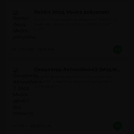
Roblox (Мод, Много робуксов)
Онлайн-песочница под названием "Roblox" на
Андроид с модом на робуксы представляет
собой
2.733.988
267 Mb
8.4
Симулятор Автомобиля 2 (Мод Много денег/Всё открыто)
Симулятор Автомобиля 2 (Много денег/Всё
открыто) - симулятор вождения автомобиля
2026! (версия
1.63.4
889.5 Mb
8.1