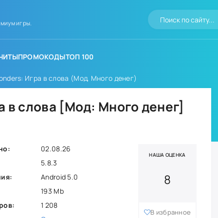
миум игры.
ЧИТЫ
ПРОМОКОДЫ
ТОП 100
onders: Игра в слова (Мод, Много денег)
а в слова [Мод: Много денег]
но:
02.08.26
НАША ОЦЕНКА
5.8.3
8
ния:
Android 5.0
193 Mb
ров:
1 208
В избранное