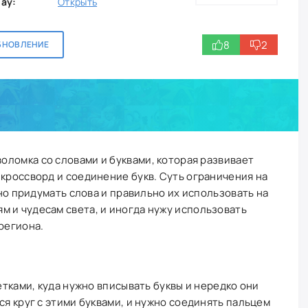
lay:
Открыть
8
2
БНОВЛЕНИЕ
воломка со словами и буквами, которая развивает
 кроссворд и соединение букв. Суть ограничения на
ужно придумать слова и правильно их использовать на
 и чудесам света, и иногда нужу использовать
региона.
летками, куда нужно вписывать буквы и нередко они
ся круг с этими буквами, и нужно соединять пальцем