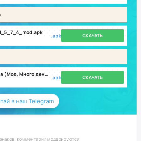
я
d_5_7_4_mod.apk
.apk
СКАЧАТЬ
Words of Wonders: Игра в слова (Мод, Много денег) v5.8.3
.apk
СКАЧАТЬ
пай в наш Telegram
 знаков. комментарии модерируются