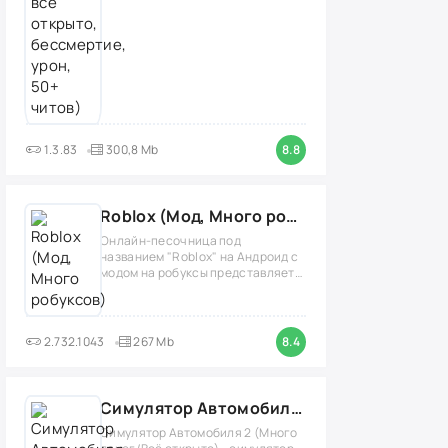
1.3.83
300,8 Mb
8.8
Roblox (Мод, Много робуксов)
Онлайн-песочница под
названием "Roblox" на Андроид с
модом на робуксы представляет
собой
2.732.1043
267 Mb
8.4
Симулятор Автомобиля 2 (Мод Много денег/Всё открыто)
Симулятор Автомобиля 2 (Много