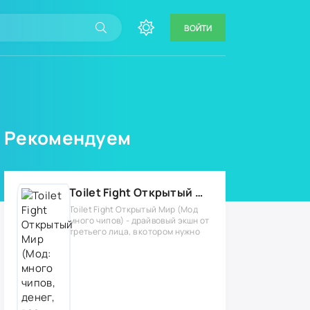
ВОЙТИ
Рекомендуем
Toilet Fight Открытый Мир (Мод: много чипов, денег, все открыто, бессмертие, урон, 50+ читов)
Toilet Fight Открытый Мир (Мод
много чипов) - драйвовый экшн от
третьего лица, в котором нужно