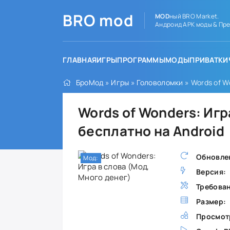
BRO
mod
MOD
ный BRO Market.
Андроид APK моды & Пре
ГЛАВНАЯ
ИГРЫ
ПРОГРАММЫ
МОДЫ
ПРИВАТКИ
БроМод
»
Игры
»
Головоломки
» Words of W
Words of Wonders: Игр
бесплатно на Android
Обновле
Мод:
Версия:
Требова
Размер:
Просмот