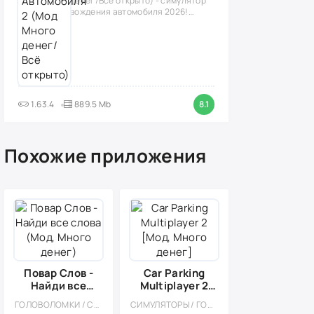
денег/Всё открыто) - симулятор
вождения автомобиля 2026!
(версия
1.63.4
889.5 Mb
8.1
Похожие приложения
Повар Слов -
Car Parking
Найди все
Multiplayer 2
слова (Мод,
[Мод, Много
ГОЛОВОЛОМКИ / СТИЛИЗАЦИЯ / ОДНОПОЛЬЗОВАТЕЛЬСКИЕ / ОФЛАЙН / МОД / ВСТРОЕННЫЙ КЕШ / ЛОГИЧЕСКАЯ
СИМУЛЯТОРЫ / ГОНКИ / ОТКРЫТЫЙ МИР / КАЗУАЛЬНЫЕ / СТИЛИЗАЦИЯ / 3D / ВСТРОЕННЫЙ КЕШ / БОЛЬШАЯ / МОД / ФИЗИКА
Много денег)
денег]