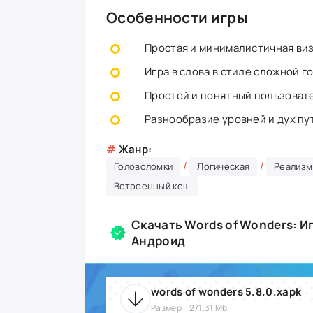
Особенности игры
Простая и минималистичная виз
Игра в слова в стиле сложной г
Простой и понятный пользоват
Разнообразие уровней и дух пу
#
Жанр:
/
/
Головоломки
Логическая
Реализм
Встроенный кеш
Скачать Words of Wonders: Иг
Андроид
words of wonders 5.8.0.xapk
Размер:: 271.31 Mb,