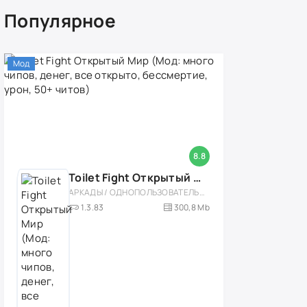
Популярное
Мод
8.8
Toilet Fight Открытый Мир (Мод: много чипов, денег, все открыто, бессмертие, урон, 50+ читов)
АРКАДЫ / ОДНОПОЛЬЗОВАТЕЛЬСКИЕ / ОФЛАЙН / МОД / РОЛЕВЫЕ / ШУТЕРЫ / ОТКРЫТЫЙ МИР / ВСТРОЕННЫЙ КЕШ / 3D / ЭКШЕНЫ / ТУАЛЕТНЫЕ ВОЙНЫ / ДЛЯ ДЕТЕЙ
1.3.83
300,8 Mb