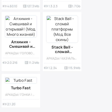
4.60.10
127.3 Mb
1.3.2.3
1.7 Gb
Алхимия -
Смешивай и
Stack Ball -
открывай!
сломай
АРКАДЫ / ГОЛОВОЛОМКИ / ФИЗИКА / МОД / РАЗВИВАЮЩИЕ / ОДНОПОЛЬЗОВАТЕЛЬСКИЕ / СОВМЕЩЕНИЕ ПРЕДМЕТОВ / КАЗУАЛЬНЫЕ / СТИЛИЗАЦИЯ / ОФЛАЙН / МАЛЕНЬКАЯ
(Мод, Много
платформы
АРКАДЫ / КАЗУАЛЬНЫЕ / АБСТРАКЦИЯ / ОДНОПОЛЬЗОВАТЕЛЬСКИЕ / ОФЛАЙН / МОД / ВСТРОЕННЫЙ КЕШ / 3D / МАЛЕНЬКАЯ / ВЕСЁЛАЯ / ГОЛОВОЛОМКИ
жизней)
(Мод, Все
2.0.216
11.2 Mb
скины)
1.2.34
115.9 Mb
Turbo Fast
АРКАДЫ / ГОНКИ / ОДНОПОЛЬЗОВАТЕЛЬСКИЕ / ОФЛАЙН / ДЛЯ ДЕТЕЙ / ПО МУЛЬТФИЛЬМАМ / ГОНОЧНЫЙ ШУТЕР
2.1.20