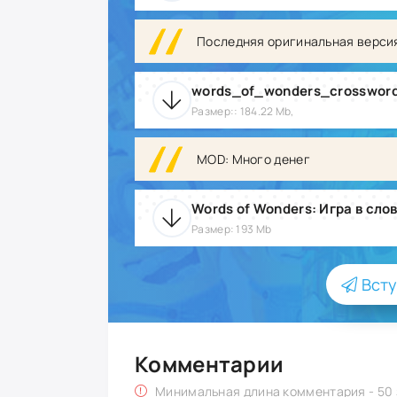
Последняя оригинальная верси
words_of_wonders_crosswor
Размер:: 184.22 Mb,
MOD: Много денег
Размер: 193 Mb
Всту
Комментарии
Минимальная длина комментария - 50