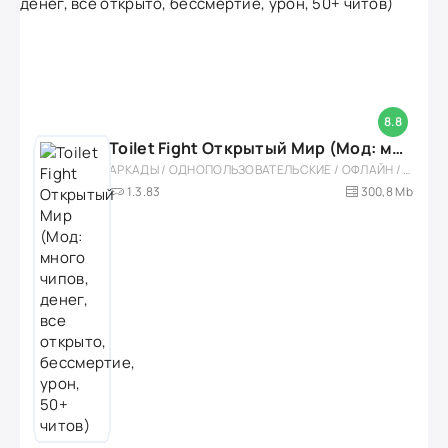
8.8
Toilet Fight Открытый Мир (Мод: много чипов, денег, все открыто, бессмертие, урон, 50+ читов)
АРКАДЫ / ОДНОПОЛЬЗОВАТЕЛЬСКИЕ / ОФЛАЙН / МОД / РОЛЕВЫЕ / ШУТЕРЫ / ОТКРЫТЫЙ МИР / ВСТРОЕННЫЙ КЕШ / 3D / ЭКШЕНЫ / ТУАЛЕТНЫЕ ВОЙНЫ / ДЛЯ ДЕТЕЙ
1.3.83
300,8 Mb