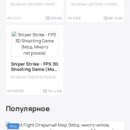
меню)
(Мод меню)
ЭКШЕНЫ / ОНЛАЙН / МНОГОПОЛЬЗОВАТЕЛЬСКАЯ / СОРЕВНОВАТЕЛЬНАЯ / КОРОЛЕВСКИЕ БИТВЫ / ВСТРОЕННЫЙ КЕШ / БЕЗ КЕША / МОД
ЭКШЕНЫ / ШУТЕРЫ / КАЗУАЛЬНЫЕ / СТИЛИЗАЦИЯ / ОДНОПОЛЬЗОВАТЕЛЬСКИЕ / МОД / ВСТРОЕННЫЙ КЕШ / 3D / БОЛЬШАЯ
2.111.1
396 Mb
9.89
881.5 Mb
Sniper Strike - FPS 3D
Shooting Game (Мод,
Много патронов)
ЭКШЕНЫ / ОДНОПОЛЬЗОВАТЕЛЬСКИЕ / СТИЛИЗАЦИЯ / ОФЛАЙН / 3D / МОД / ВСТРОЕННЫЙ КЕШ
500251
154.4 Mb
Популярное
Мод