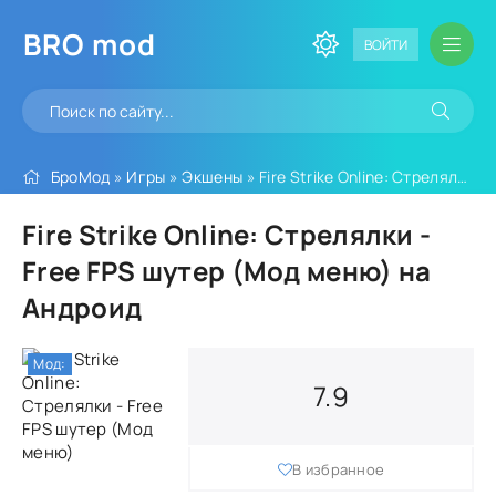
BRO
mod
ВОЙТИ
БроМод
»
Игры
»
Экшены
» Fire Strike Online: Стрелялки - Free FPS шутер (Мод меню)
Fire Strike Online: Стрелялки -
Free FPS шутер (Мод меню) на
Андроид
Мод:
7.9
В избранное