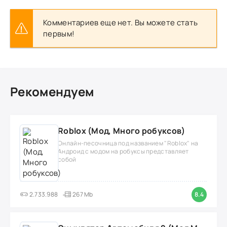
Комментариев еще нет. Вы можете стать
первым!
Рекомендуем
Roblox (Мод, Много робуксов)
Онлайн-песочница под названием "Roblox" на
Андроид с модом на робуксы представляет
собой
2.733.988
267 Mb
8.4