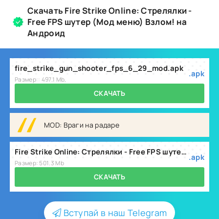
Скачать Fire Strike Online: Стрелялки -
Free FPS шутер (Мод меню) Взлом! на
Андроид
fire_strike_gun_shooter_fps_6_29_mod.apk
.apk
Размер:: 497.1 Mb,
СКАЧАТЬ
MOD: Враги на радаре
Fire Strike Online: Стрелялки - Free FPS шутер (Мод меню) v6.33
.apk
Размер: 501.3 Mb
СКАЧАТЬ
Вступай в наш Telegram