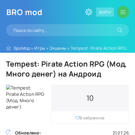
BRO
mod
ВОЙТИ
БроМод
»
Игры
»
Экшены
» Tempest: Pirate Action RPG (Мод, Много денег)
Tempest: Pirate Action RPG (Мод,
Много денег) на Андроид
10
В избранное
Обновлено:
21.07.26