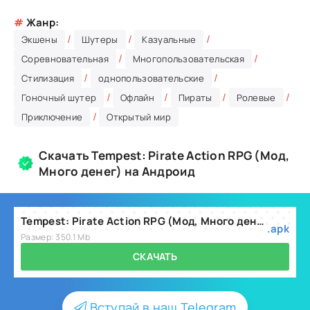
#
Жанр:
/
/
/
Экшены
Шутеры
Казуальные
/
/
Соревновательная
Многопользовательская
/
/
Стилизация
однопользовательские
/
/
/
/
Гоночный шутер
Офлайн
Пираты
Ролевые
/
Приключение
Открытый мир
Скачать Tempest: Pirate Action RPG (Мод,
Много денег) на Андроид
Tempest: Pirate Action RPG (Мод, Много денег) v1.7.15
.apk
Размер: 350.1 Mb
СКАЧАТЬ
Вступай в наш Telegram