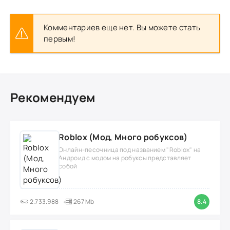
Комментариев еще нет. Вы можете стать
первым!
Рекомендуем
Roblox (Мод, Много робуксов)
Онлайн-песочница под названием "Roblox" на
Андроид с модом на робуксы представляет
собой
2.733.988
267 Mb
8.4