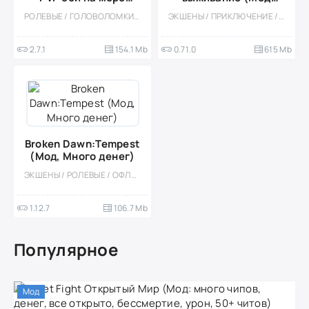
(Мод, Без рекламы)
меню)
РОЛЕВЫЕ / ГОЛОВОЛОМКИ / ТРИ В РЯД / КАЗУАЛЬНЫЕ / МНОГОПОЛЬЗОВАТЕЛЬСКАЯ / СОРЕВНОВАТЕЛЬНАЯ / СТИЛИЗАЦИЯ / ВСТРОЕННЫЙ КЕШ / ПИРАТЫ / МОД / PVP
ЭКШЕНЫ / ПРИКЛЮЧЕНИЕ / РОЛЕВЫЕ / ВЫЖИВАНИЕ / КАЗУАЛЬНЫЕ / МНОГОПОЛЬЗОВАТЕЛЬСКАЯ / СОРЕВНОВАТЕЛЬНАЯ / СТИЛИЗАЦИЯ / ВСТРОЕННЫЙ КЕШ / МОД / ПИРАТЫ / КВЕСТЫ / ОТКРЫТЫЙ МИР / КРАФТИНГ
2.7.1
154.1 Mb
0.71.0
615 Mb
Broken Dawn:Tempest
(Мод, Много денег)
ЭКШЕНЫ / РОЛЕВЫЕ / ОФЛАЙН / ШУТЕРЫ / КАЗУАЛЬНЫЕ / 3D / СТИЛИЗАЦИЯ / ОДНОПОЛЬЗОВАТЕЛЬСКИЕ / ИЗОМЕТРИЯ / ИССЛЕДОВАНИЯ / АПОКАЛИПСИС / ЗОМБИ / МОД / ВСТРОЕННЫЙ КЕШ / ВИД СВЕРХУ / МОНСТРЫ
1.12.7
106.7 Mb
Популярное
Мод