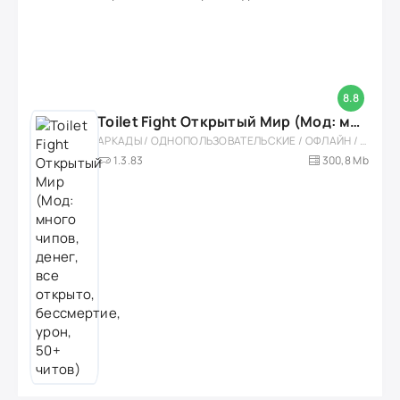
8.8
Toilet Fight Открытый Мир (Мод: много чипов, денег, все открыто, бессмертие, урон, 50+ читов)
АРКАДЫ / ОДНОПОЛЬЗОВАТЕЛЬСКИЕ / ОФЛАЙН / МОД / РОЛЕВЫЕ / ШУТЕРЫ / ОТКРЫТЫЙ МИР / ВСТРОЕННЫЙ КЕШ / 3D / ЭКШЕНЫ / ТУАЛЕТНЫЕ ВОЙНЫ / ДЛЯ ДЕТЕЙ
1.3.83
300,8 Mb