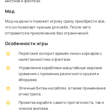
мистике и фэнтези.
Мод
Мод на деньги поможет игроку сразу приобрести все,
что он пожелает нужным для себя. После чего
отправится в приключение без ограничений.
Особенности игры
Пиратский колорит времён лихих корсаров с
налетом мистики и фэнтези.
Управление кораблями масштабные морские
сражения с применим различного оружия и
абордажа.
Эпичные битвы на саблях, а также применение
огнестрела.
Прокатка корабля, самого протагониста, так и
членов экипажа.