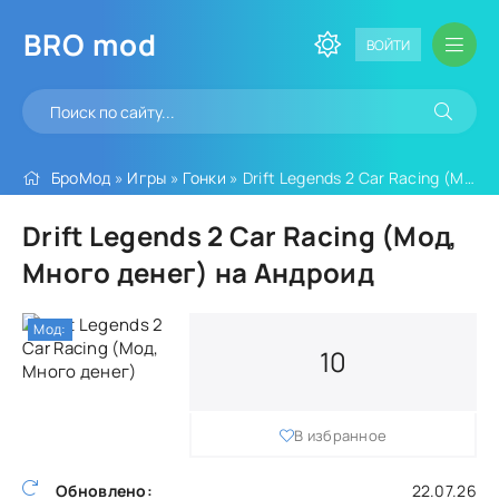
BRO
mod
ВОЙТИ
БроМод
»
Игры
»
Гонки
» Drift Legends 2 Car Racing (Мод, Много денег)
Drift Legends 2 Car Racing (Мод,
Много денег) на Андроид
Мод:
10
В избранное
Обновлено:
22.07.26