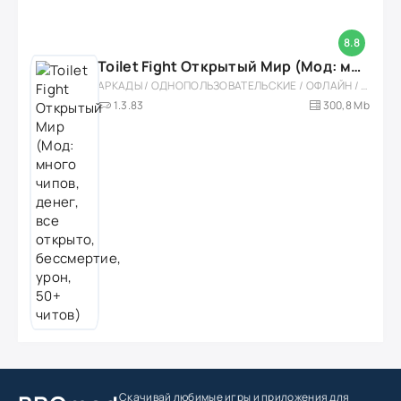
8.8
Toilet Fight Открытый Мир (Мод: много чипов, денег, все открыто, бессмертие, урон, 50+ читов)
АРКАДЫ / ОДНОПОЛЬЗОВАТЕЛЬСКИЕ / ОФЛАЙН / МОД / РОЛЕВЫЕ / ШУТЕРЫ / ОТКРЫТЫЙ МИР / ВСТРОЕННЫЙ КЕШ / 3D / ЭКШЕНЫ / ТУАЛЕТНЫЕ ВОЙНЫ / ДЛЯ ДЕТЕЙ
1.3.83
300,8 Mb
Скачивай любимые игры
и приложения для