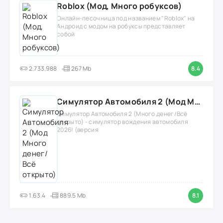
Roblox (Мод, Много робуксов)
Онлайн-песочница под названием "Roblox" на
Андроид с модом на робуксы представляет
собой
2.733.988
267 Mb
8.4
Симулятор Автомобиля 2 (Мод Много денег/Всё открыто)
Симулятор Автомобиля 2 (Много денег/Всё
открыто) - симулятор вождения автомобиля
2026! (версия
1.63.4
889.5 Mb
8.1