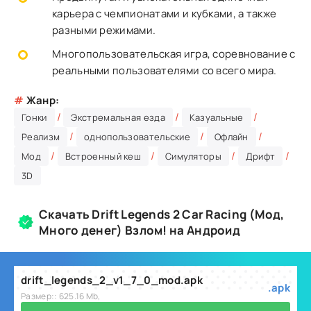
карьера с чемпионатами и кубками, а также
разными режимами.
Многопользовательская игра, соревнование с
реальными пользователями со всего мира.
#
Жанр:
/
/
/
Гонки
Экстремальная езда
Казуальные
/
/
/
Реализм
однопользовательские
Офлайн
/
/
/
/
Мод
Встроенный кеш
Симуляторы
Дрифт
3D
Скачать Drift Legends 2 Car Racing (Мод,
Много денег) Взлом! на Андроид
drift_legends_2_v1_7_0_mod.apk
.apk
Размер:: 625.16 Mb,