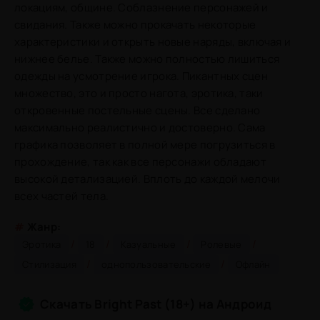
локациям, общине. Соблазнение персонажей и
свидания. Также можно прокачать некоторые
характеристики и открыть новые наряды, включая и
нижнее белье. Также можно полностью лишиться
одежды на усмотрение игрока. Пикантных сцен
множество, это и просто нагота, эротика, таки
откровенные постельные сцены. Все сделано
максимально реалистично и достоверно. Сама
графика позволяет в полной мере погрузиться в
прохождение, так как все персонажи обладают
высокой детализацией. Вплоть до каждой мелочи
всех частей тела.
#
Жанр:
/
/
/
/
Эротика
18
Казуальные
Ролевые
/
/
Стилизация
однопользовательские
Офлайн
Скачать Bright Past (18+) на Андроид