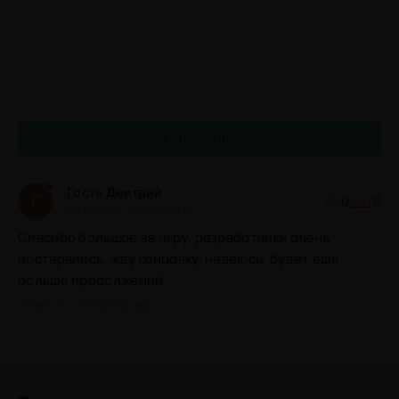
ОТПРАВИТЬ
Гость Дмитрий
Г
Да
0
Нет
0
30 января 2026 23:46
Спасибо большое за игру, разработчики очень
постарались, жду концовку, надеюсь, будет ещё
больше продолжений
Ответить
Цитировать