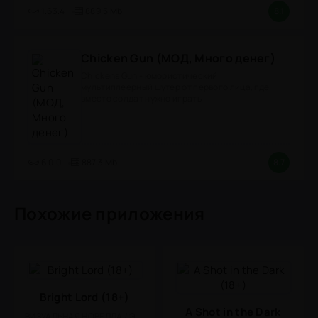
1.63.4
889.5 Mb
8.1
Chicken Gun (МОД, Много денег)
Chickens Gun - юмористический
мультиплеерный шутер от первого лица, где
вместо солдат нужно играть
6.0.0
887.3 Mb
8.7
Похожие приложения
Bright Lord (18+)
A Shot in the Dark
ВИЗУАЛЬНАЯ НОВЕЛЛА / ЭРОТИКА / 18