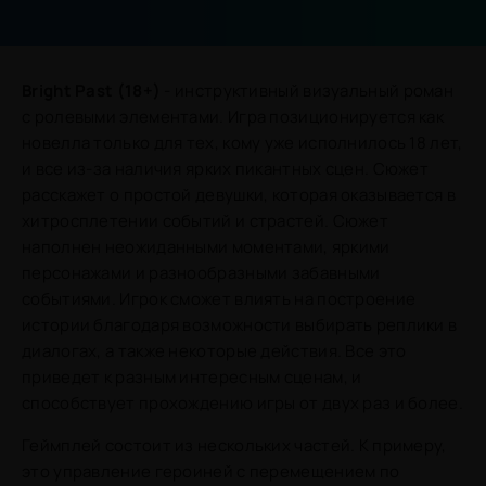
Bright Past (18+)
- инструктивный визуальный роман
с ролевыми элементами. Игра позиционируется как
новелла только для тех, кому уже исполнилось 18 лет,
и все из-за наличия ярких пикантных сцен. Сюжет
расскажет о простой девушки, которая оказывается в
хитросплетении событий и страстей. Сюжет
наполнен неожиданными моментами, яркими
персонажами и разнообразными забавными
событиями. Игрок сможет влиять на построение
истории благодаря возможности выбирать реплики в
диалогах, а также некоторые действия. Все это
приведет к разным интересным сценам, и
способствует прохождению игры от двух раз и более.
Геймплей состоит из нескольких частей. К примеру,
это управление героиней с перемещением по