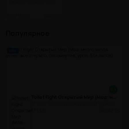
ЭКШЕНЫ / ОНЛАЙН / ПЕСОЧНИЦЫ / МОД / СТИЛИЗАЦИЯ / МНОГОПОЛЬЗОВАТЕЛЬСКАЯ / ОДНОПОЛЬЗОВАТЕЛЬСКИЕ / КАЗУАЛЬНЫЕ / СИМУЛЯТОРЫ / ПРИКЛЮЧЕНИЕ / 3D
2.733.988
267 Mb
Популярное
Мод
8.8
Toilet Fight Открытый Мир (Мод: много чипов, денег, все открыто, бессмертие, урон, 50+ читов)
АРКАДЫ / ОДНОПОЛЬЗОВАТЕЛЬСКИЕ / ОФЛАЙН / МОД / РОЛЕВЫЕ / ШУТЕРЫ / ОТКРЫТЫЙ МИР / ВСТРОЕННЫЙ КЕШ / 3D / ЭКШЕНЫ / ТУАЛЕТНЫЕ ВОЙНЫ / ДЛЯ ДЕТЕЙ
1.3.83
300,8 Mb