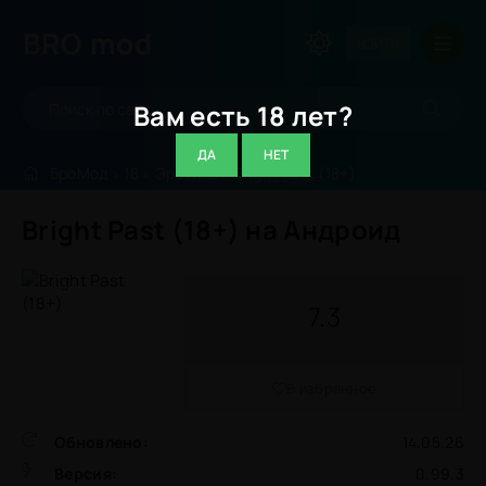
BRO
mod
ВОЙТИ
Вам есть 18 лет?
ДА
НЕТ
БроМод
»
18
»
Эротика
» Bright Past (18+)
Bright Past (18+) на Андроид
7.3
В избранное
Обновлено:
14.05.26
Версия:
0.99.3