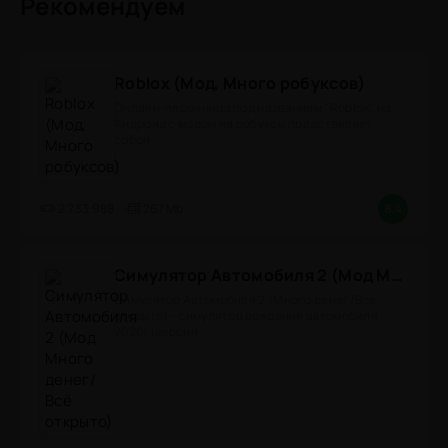
Рекомендуем
Roblox (Мод, Много робуксов)
Онлайн-песочница под названием "Roblox" на
Андроид с модом на робуксы представляет
собой
2.733.988
267 Mb
8.4
Симулятор Автомобиля 2 (Мод Много денег/Всё открыто)
Симулятор Автомобиля 2 (Много денег/Всё
открыто) - симулятор вождения автомобиля
2026! (версия