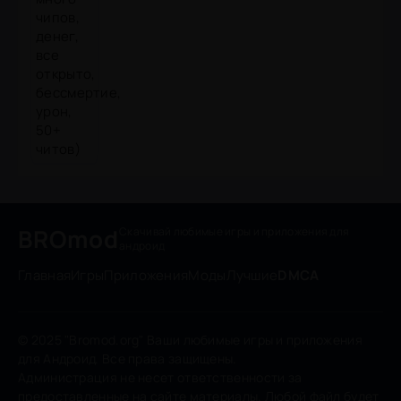
BROmod
Скачивай любимые игры
и приложения для
андроид
Главная
Игры
Приложения
Моды
Лучшие
DMCA
© 2025 "Bromod.org" Ваши любимые игры и приложения
для Андроид. Все права защищены.
Администрация не несет ответственности за
предоставленные на сайте материалы. Любой файл будет