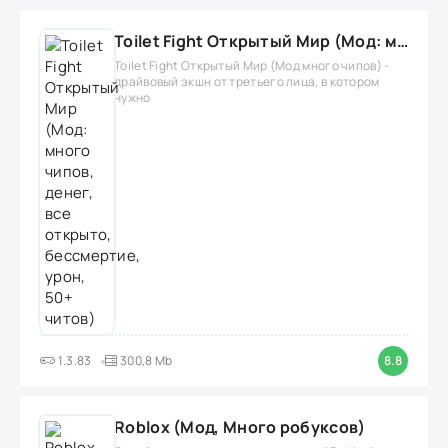
Toilet Fight Открытый Мир (Мод: много чипов, денег, все открыто, бессмертие, урон, 50+ читов)
Toilet Fight Открытый Мир (Мод много чипов) -
драйвовый экшн от третьего лица, в котором
нужно
1.3.83
300,8 Mb
8.8
Roblox (Мод, Много робуксов)