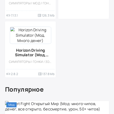
Много
СИМУЛЯТОРЫ / МОД / ГОНКИ / КАЗУАЛЬНЫЕ / СТИЛИЗАЦИЯ / ОФЛАЙН / ОДНОПОЛЬЗОВАТЕЛЬСКИЕ / ВСТРОЕННЫЙ КЕШ / 3D / РЕАЛИЗМ / ОТКРЫТЫЙ МИР
денег/Unlocked/без
рекламы)
7.13.1
126.3 Mb
Horizon Driving
Simulator (Мод,
Много денег)
СИМУЛЯТОРЫ / ГОНКИ / 3D / ОДНОПОЛЬЗОВАТЕЛЬСКИЕ / ДРИФТ / ОФЛАЙН / ВСТРОЕННЫЙ КЕШ / МОД / АРКАДЫ / ОТКРЫТЫЙ МИР
2.8.2
137.8 Mb
Популярное
Мод