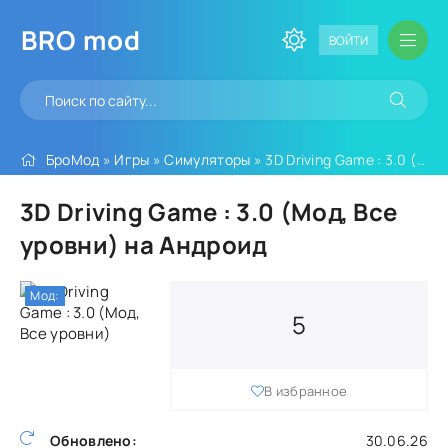
BRO
mod
ВОЙТИ
БроМод
»
Игры
»
Симуляторы
» 3D Driving Game : 3.0 (Мод, Все уровни)
3D Driving Game : 3.0 (Мод, Все
уровни) на Андроид
Мод:
5
В избранное
Обновлено:
30.06.26