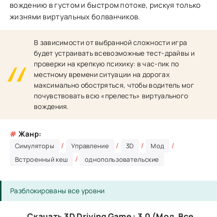
вождению в густом и быстром потоке, рискуя только
жизнями виртуальных болванчиков.
В зависимости от выбранной сложности игра
будет устраивать всевозможные тест-драйвы и
проверки на крепкую психику: в час-пик по
местному времени ситуации на дорогах
максимально обостряться, чтобы водитель мог
почувствовать всю «прелесть» виртуального
вождения.
#
Жанр:
/
/
/
/
Симуляторы
Управление
3D
Мод
/
Встроенный кеш
однопользовательские
Разблокированы все уровни
Скачать 3D Driving Game : 3.0 (Мод, Все