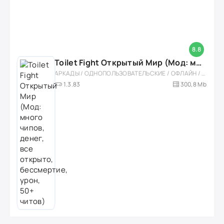
8.8
Toilet Fight Открытый Мир (Мод: много чипов, денег, все открыто, бессмертие, урон, 50+ читов)
АРКАДЫ / ОДНОПОЛЬЗОВАТЕЛЬСКИЕ / ОФЛАЙН / МОД / РОЛЕВЫЕ / ШУТЕРЫ / ОТКРЫТЫЙ МИР / ВСТРОЕННЫЙ КЕШ / 3D / ЭКШЕНЫ / ТУАЛЕТНЫЕ ВОЙНЫ / ДЛЯ ДЕТЕЙ
1.3.83
300,8 Mb