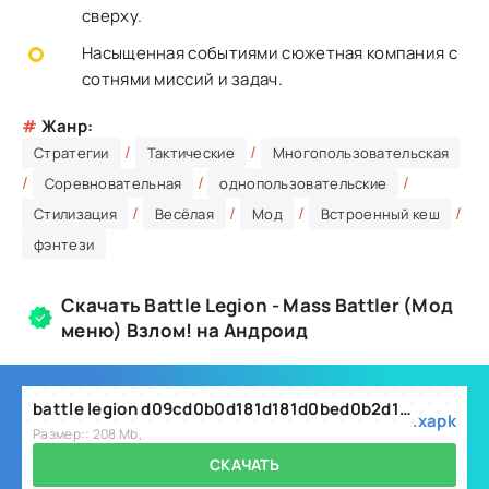
сверху.
Насыщенная событиями сюжетная компания с
сотнями миссий и задач.
#
Жанр:
/
/
Стратегии
Тактические
Многопользовательская
/
/
/
Соревновательная
однопользовательские
/
/
/
/
Стилизация
Весёлая
Мод
Встроенный кеш
фэнтези
Скачать Battle Legion - Mass Battler (Мод
меню) Взлом! на Андроид
battle legion d09cd0b0d181d181d0bed0b2d18bd0b5 d0b1d0b8d182d0b2d18b 4.7.1.xapk
.xapk
Размер:: 208 Mb,
СКАЧАТЬ