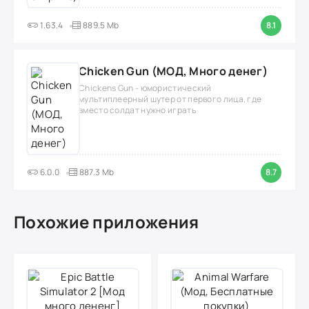
1.63.4
889.5 Mb
8.1
Chicken Gun (МОД, Много денег)
Chickens Gun - юмористический
мультиплеерный шутер от первого лица, где
вместо солдат нужно играть
6.0.0
887.3 Mb
8.7
Похожие приложения