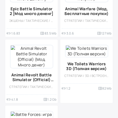
Epic Battle Simulator
Animal Warfare (Мод,
2 [Мод много дененг]
Бесплатные покупки)
ЭКШЕНЫ / ТАКТИЧЕСКИЕ / КАЗУАЛЬНЫЕ / МНОГОПОЛЬЗОВАТЕЛЬСКАЯ / ОНЛАЙН / СОРЕВНОВАТЕЛЬНАЯ / ОДНОПОЛЬЗОВАТЕЛЬСКИЕ / СТИЛИЗАЦИЯ / МАЛЕНЬКАЯ / МОД
СТРАТЕГИИ / ТАКТИЧЕСКИЕ / КАЗУАЛЬНЫЕ / МНОГОПОЛЬЗОВАТЕЛЬСКАЯ / СОРЕВНОВАТЕЛЬНАЯ / ОДНОПОЛЬЗОВАТЕЛЬСКИЕ / СТИЛИЗАЦИЯ / ОФЛАЙН
1.6.83
83.5 Mb
3.0.6
127 Mb
We Toilets Warriors
3D (Полная версия)
Animal Revolt Battle
СТРАТЕГИИ / 3D / ВСТРОЕННЫЙ КЕШ / ВЕСЁЛАЯ / ТУАЛЕТНЫЕ ВОЙНЫ / ВОЙНА / МАЛЕНЬКАЯ
Simulator (Official)
(Мод, Много денег)
СТРАТЕГИИ / ТАКТИЧЕСКИЕ / КАЗУАЛЬНЫЕ / ОДНОПОЛЬЗОВАТЕЛЬСКИЕ / СТИЛИЗАЦИЯ / ОФЛАЙН / ПЕСОЧНИЦЫ / МОД / БОЛЬШАЯ / 3D / ФИЗИКА
1.2
82 Mb
4.1.8
1.2 Gb