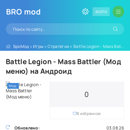
BRO
mod
ВОЙТИ
БроМод
»
Игры
»
Стратегии
» Battle Legion - Mass Battler (Мод меню)
Battle Legion - Mass Battler (Мод
меню) на Андроид
Мод:
0
В избранное
Обновлено:
03.08.26