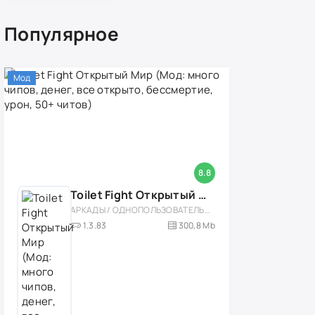
Популярное
Мод
8.8
Toilet Fight Открытый Мир (Мод: много чипов, денег, все открыто, бессмертие, урон, 50+ читов)
АРКАДЫ / ОДНОПОЛЬЗОВАТЕЛЬСКИЕ / ОФЛАЙН / МОД / РОЛЕВЫЕ / ШУТЕРЫ / ОТКРЫТЫЙ МИР / ВСТРОЕННЫЙ КЕШ / 3D / ЭКШЕНЫ / ТУАЛЕТНЫЕ ВОЙНЫ / ДЛЯ ДЕТЕЙ
1.3.83
300,8 Mb