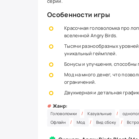
серии.
Особенности игры
Красочная головоломка про лоп
вселенной Angry Birds.
Тысячи разнообразных уровней,
уникальный геймплей.
Бонусы и улучшения, способны 
Мод на много денег, что позво
ограничений.
Двухмерная и детальная график
#
Жанр:
/
/
Головоломки
Казуальные
однопо
/
/
/
Офлайн
Мод
Вид сбоку
Встр