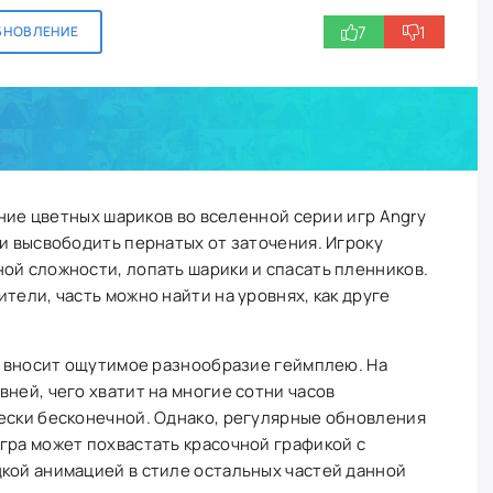
7
1
БНОВЛЕНИЕ
пание цветных шариков во вселенной серии игр Angry
 и высвободить пернатых от заточения. Игроку
ой сложности, лопать шарики и спасать пленников.
тели, часть можно найти на уровнях, как друге
то вносит ощутимое разнообразие геймплею. На
вней, чего хватит на многие сотни часов
чески бесконечной. Однако, регулярные обновления
гра может похвастать красочной графикой с
кой анимацией в стиле остальных частей данной