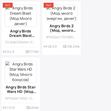
Хит
Хит
Angry Birds 2
(Мод, много
Angry Birds
энергии, денег)
Dream Blast
АРКАДЫ / ГОЛОВОЛОМКИ / ФИЗИКА / КАЗУАЛЬНЫЕ / ОДНОПОЛЬЗОВАТЕЛЬСКИЕ / СТИЛИЗАЦИЯ / ПО МУЛЬТФИЛЬМАМ / ОФЛАЙН / ДЕВОЧКАМ / ДЛЯ ДЕТЕЙ
(Мод Много
ГОЛОВОЛОМКИ / РАЗВЛЕЧЕНИЯ / МОД / КАЗУАЛЬНЫЕ / ОДНОПОЛЬЗОВАТЕЛЬСКИЕ / СТИЛИЗАЦИЯ / ПО МУЛЬТФИЛЬМАМ / ОФЛАЙН / ДЛЯ ДЕТЕЙ / АРКАДЫ
денег)
26.5.0
728.2 Mb
2.4.0
177 Mb
Angry Birds Star
Wars HD (Мод,
Много бонусов)
АРКАДЫ / МОД / ОДНОПОЛЬЗОВАТЕЛЬСКИЕ / ОФЛАЙН / ДЛЯ ДЕТЕЙ / ПО МУЛЬТФИЛЬМАМ / СТИЛИЗАЦИЯ / КАЗУАЛЬНЫЕ / ФИЗИКА / ГОЛОВОЛОМКИ
1.5.13
46 Mb