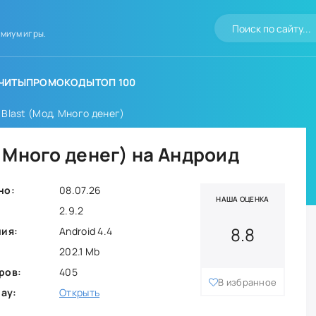
миум игры.
ЧИТЫ
ПРОМОКОДЫ
ТОП 100
s Blast (Мод, Много денег)
д, Много денег) на Андроид
но:
08.07.26
НАША ОЦЕНКА
2.9.2
8.8
ния:
Android 4.4
202.1 Mb
ров:
405
В избранное
lay:
Открыть