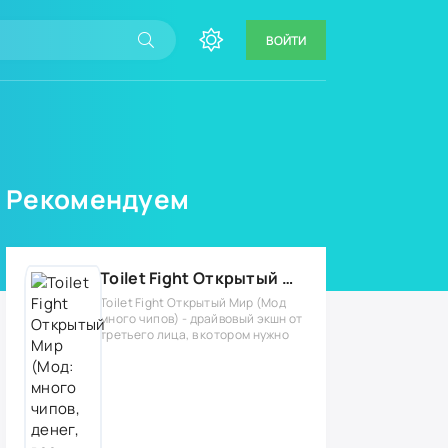
ВОЙТИ
Рекомендуем
Toilet Fight Открытый Мир (Мод: много чипов, денег, все открыто, бессмертие, урон, 50+ читов)
Toilet Fight Открытый Мир (Мод
много чипов) - драйвовый экшн от
третьего лица, в котором нужно