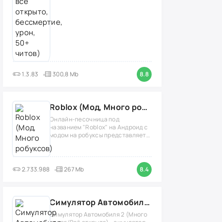
1.3.83
300,8 Mb
8.8
Roblox (Мод, Много робуксов)
Онлайн-песочница под
названием "Roblox" на Андроид с
модом на робуксы представляет
собой
2.733.988
267 Mb
8.4
Симулятор Автомобиля 2 (Мод Много денег/Всё открыто)
Симулятор Автомобиля 2 (Много