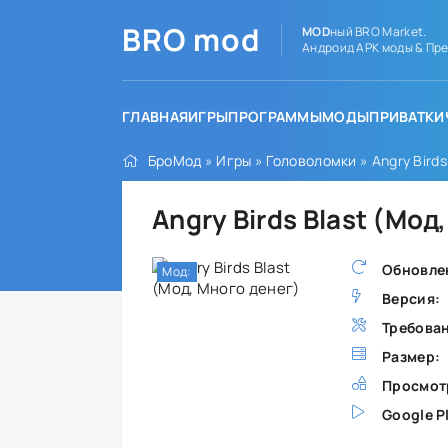
BRO
mod
MOD
ный BRO Market.
Андроид APK моды & Пре
ГЛАВНАЯ
ИГРЫ
ПРОГРАММЫ
МОДЫ
ПРИВАТКИ
БроМод
»
Игры
»
Головоломки
» Angry Bird
Angry Birds Blast (Мо
Обновле
Мод:
Версия:
Требова
Размер:
Просмот
Google P