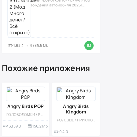
денег/Всё открыто) - симулятор
вождения автомобиля 2026!
(версия
1.63.4
889.5 Mb
8.1
Похожие приложения
Angry Birds POP
Angry Birds
Kingdom
ГОЛОВОЛОМКИ / РАЗВЛЕЧЕНИЯ / ОДНОПОЛЬЗОВАТЕЛЬСКИЕ / ОФЛАЙН / КАЗУАЛЬНЫЕ / СТИЛИЗАЦИЯ / ПО МУЛЬТФИЛЬМАМ / ДЛЯ ДЕТЕЙ / ДЕВОЧКАМ / МОД / АРКАДЫ
РОЛЕВЫЕ / ПРИКЛЮЧЕНИЕ / ПО МУЛЬТФИЛЬМАМ / ДЛЯ ДЕТЕЙ / СТРАТЕГИИ / ФЭНТЕЗИ / МАГИЯ
3.159.0
156.2 Mb
0.4.0