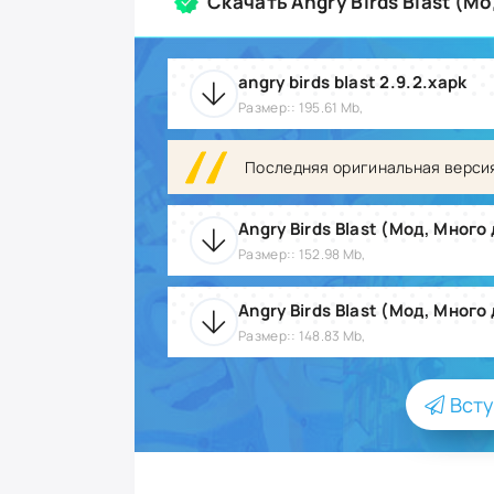
Скачать Angry Birds Blast (М
angry birds blast 2.9.2.xapk
Размер:: 195.61 Mb,
Последняя оригинальная верси
Angry Birds Blast (Мод, Много 
Размер:: 152.98 Mb,
Angry Birds Blast (Мод, Много
Размер:: 148.83 Mb,
Всту