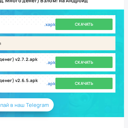
од, Много денег) Взлом! на Андроид
.xapk
СКАЧАТЬ
я
денег) v2.7.2.apk
.apk
СКАЧАТЬ
 денег) v2.6.5.apk
.apk
СКАЧАТЬ
пай в наш Telegram