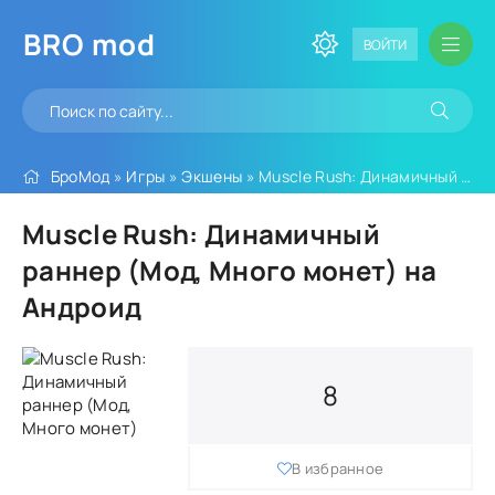
BRO
mod
ВОЙТИ
БроМод
»
Игры
»
Экшены
» Muscle Rush: Динамичный раннер (Мод, Много монет)
Muscle Rush: Динамичный
раннер (Мод, Много монет) на
Андроид
8
В избранное