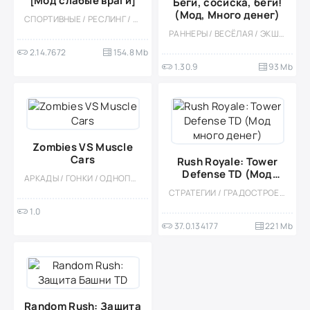
[Мод слабые враги]
Беги, сосиска, беги!
(Мод, Много денег)
СПОРТИВНЫЕ / РЕСЛИНГ / КАЗУАЛЬНЫЕ / МНОГОПОЛЬЗОВАТЕЛЬСКАЯ / СОРЕВНОВАТЕЛЬНАЯ / СТИЛИЗАЦИЯ / PVP / МОД
РАННЕРЫ / ВЕСЁЛАЯ / ЭКШЕНЫ / ПЛАТФОРМЕРЫ / КАЗУАЛЬНЫЕ / ОДНОПОЛЬЗОВАТЕЛЬСКИЕ / СТИЛИЗАЦИЯ / ОФЛАЙН / МОД / ПО МУЛЬТФИЛЬМАМ / ВСТРОЕННЫЙ КЕШ / МАЛЕНЬКАЯ
2.14.7672
154.8 Mb
1.30.9
93 Mb
Zombies VS Muscle
Cars
Rush Royale: Tower
Defense TD (Мод
АРКАДЫ / ГОНКИ / ОДНОПОЛЬЗОВАТЕЛЬСКИЕ / ЗОМБИ / 3D / КВЕСТЫ / БОЛЬШАЯ / ОТКРЫТЫЙ МИР / МОД
много денег)
СТРАТЕГИИ / ГРАДОСТРОЕНИЕ / МНОГОПОЛЬЗОВАТЕЛЬСКАЯ / СОРЕВНОВАТЕЛЬНАЯ / ОНЛАЙН / ОДНОПОЛЬЗОВАТЕЛЬСКИЕ / СТИЛИЗАЦИЯ / СРЕДНЕВЕКОВЬЕ / ДЛЯ ДЕТЕЙ / МОД / TOWER DEFENCE
1.0
37.0.134177
221 Mb
Random Rush: Защита