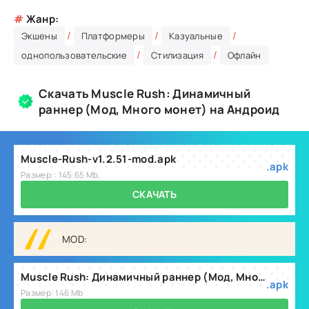
#
Жанр:
/
/
/
Экшены
Платформеры
Казуальные
/
/
однопользовательские
Стилизация
Офлайн
Скачать Muscle Rush: Динамичный
раннер (Мод, Много монет) на Андроид
Muscle-Rush-v1.2.51-mod.apk
.apk
Размер:: 145.65 Mb,
СКАЧАТЬ
MOD:
Muscle Rush: Динамичный раннер (Мод, Много монет) v1.2.53
.apk
Размер: 146 Mb