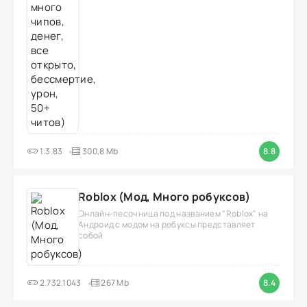
1.3.83
300,8 Mb
8.8
Roblox (Мод, Много робуксов)
Онлайн-песочница под названием "Roblox" на
Андроид с модом на робуксы представляет
собой
2.732.1043
267 Mb
8.4