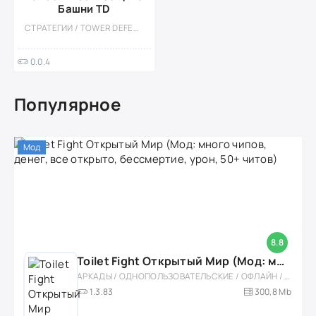
Башни TD
СТРАТЕГИИ / TOWER DEFENCE / КАЗУАЛЬНЫЕ / МНОГОПОЛЬЗОВАТЕЛЬСКАЯ / СОРЕВНОВАТЕЛЬНАЯ / ОДНОПОЛЬЗОВАТЕЛЬСКИЕ / СТИЛИЗАЦИЯ / ДЛЯ ДЕТЕЙ / МАГИЯ / МОНСТРЫ / ИЗОМЕТРИЯ / МОД
0.0.4
Популярное
Мод
8.8
Toilet Fight Открытый Мир (Мод: много чипов, денег, все открыто, бессмертие, урон, 50+ читов)
АРКАДЫ / ОДНОПОЛЬЗОВАТЕЛЬСКИЕ / ОФЛАЙН / МОД / РОЛЕВЫЕ / ШУТЕРЫ / ОТКРЫТЫЙ МИР / ВСТРОЕННЫЙ КЕШ / 3D / ЭКШЕНЫ / ТУАЛЕТНЫЕ ВОЙНЫ / ДЛЯ ДЕТЕЙ
1.3.83
300,8 Mb