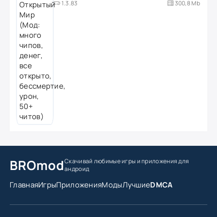
1.3.83
300,8 Mb
BROmod
Скачивай любимые игры
и приложения для
андроид
Главная
Игры
Приложения
Моды
Лучшие
DMCA