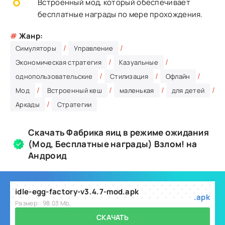
Встроенный мод, который обеспечивает
бесплатные награды по мере прохождения.
#
Жанр:
/
/
Симуляторы
Управление
/
/
Экономическая стратегия
Казуальные
/
/
/
однопользовательские
Стилизация
Офлайн
/
/
/
/
Мод
Встроенный кеш
маленькая
для детей
/
Аркады
Стратегии
Скачать Фабрика яиц в режиме ожидания
(Мод, Бесплатные награды) Взлом! на
Андроид
idle-egg-factory-v3.4.7-mod.apk
.apk
Размер:: 98.03 Mb,
СКАЧАТЬ