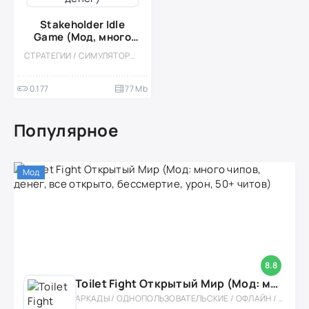
Stakeholder Idle
Game (Мод, много
денег)
СТРАТЕГИИ / СИМУЛЯТОРЫ / УПРАВЛЕНИЕ / ЭКОНОМИЧЕСКАЯ СТРАТЕГИЯ / КАЗУАЛЬНЫЕ / СТИЛИЗАЦИЯ / ОДНОПОЛЬЗОВАТЕЛЬСКИЕ / ОФЛАЙН
0.177
77 Mb
Популярное
Мод
8.8
Toilet Fight Открытый Мир (Мод: много чипов, денег, все открыто, бессмертие, урон, 50+ читов)
АРКАДЫ / ОДНОПОЛЬЗОВАТЕЛЬСКИЕ / ОФЛАЙН / МОД / РОЛЕВЫЕ / ШУТЕРЫ / ОТКРЫТЫЙ МИР / ВСТРОЕННЫЙ КЕШ / 3D / ЭКШЕНЫ / ТУАЛЕТНЫЕ ВОЙНЫ / ДЛЯ ДЕТЕЙ