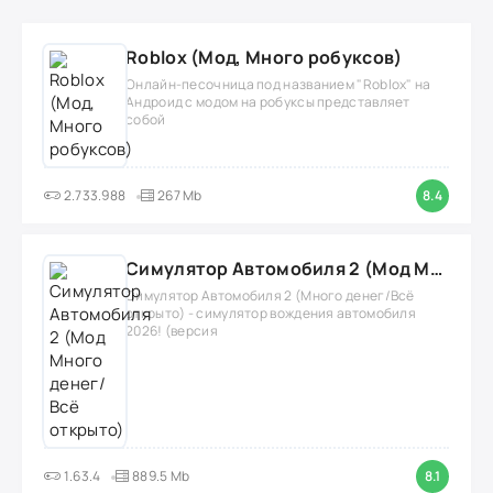
Roblox (Мод, Много робуксов)
Онлайн-песочница под названием "Roblox" на
Андроид с модом на робуксы представляет
собой
2.733.988
267 Mb
8.4
Симулятор Автомобиля 2 (Мод Много денег/Всё открыто)
Симулятор Автомобиля 2 (Много денег/Всё
открыто) - симулятор вождения автомобиля
2026! (версия
1.63.4
889.5 Mb
8.1