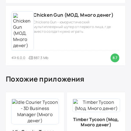
Chicken Gun (МОД, Много денег)
Chickens Gun - юмористический
мультиплеерный шутер от первого лица, где
вместо солдат нужно играть
6.0.0
887.3 Mb
8.7
Похожие приложения
Timber Tycoon (Мод,
Много денег)