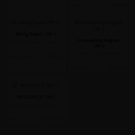
Final
83 Mb
Being Super (18+)
Unraveling August
ЭРОТИКА / 18 / ВИЗУАЛЬНАЯ НОВЕЛЛА / КАЗУАЛЬНЫЕ / СТИЛИЗАЦИЯ / ОДНОПОЛЬЗОВАТЕЛЬСКИЕ
(18+)
ЭРОТИКА / 18 / ВИЗУАЛЬНАЯ НОВЕЛЛА
0.19c Light
840 Mb
0.3.04
1.44 Gb
INFLUENCE (18+)
ЭРОТИКА / 18 / ВИЗУАЛЬНАЯ НОВЕЛЛА
0.2
115.55 Mb