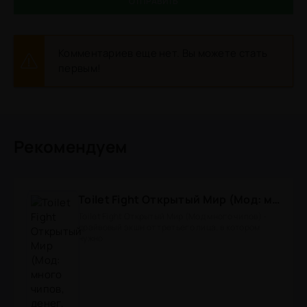
ОТПРАВИТЬ
Комментариев еще нет. Вы можете стать
первым!
Рекомендуем
Toilet Fight Открытый Мир (Мод: много чипов, денег, все открыто, бессмертие, урон, 50+ читов)
Toilet Fight Открытый Мир (Мод много чипов) -
драйвовый экшн от третьего лица, в котором
нужно