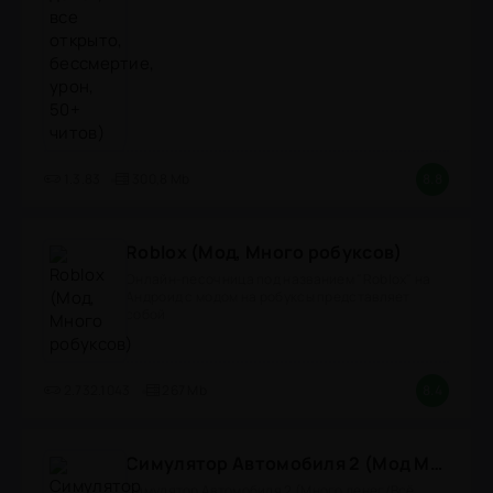
1.3.83
300,8 Mb
8.8
Roblox (Мод, Много робуксов)
Онлайн-песочница под названием "Roblox" на
Андроид с модом на робуксы представляет
собой
2.732.1043
267 Mb
8.4
Симулятор Автомобиля 2 (Мод Много денег/Всё открыто)
Симулятор Автомобиля 2 (Много денег/Всё