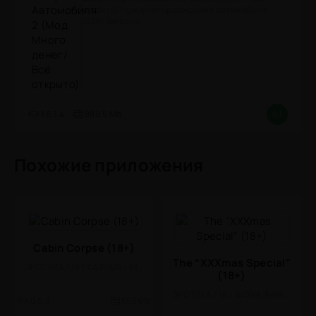
открыто) - симулятор вождения автомобиля
2026! (версия
1.63.4
889.5 Mb
8.1
Похожие приложения
Cabin Corpse (18+)
The “XXXmas Special”
ЭРОТИКА / 18 / КАЗУАЛЬНЫЕ / ОДНОПОЛЬЗОВАТЕЛЬСКИЕ / СТИЛИЗАЦИЯ / ОФЛАЙН
(18+)
ЭРОТИКА / 18 / ВИЗУАЛЬНАЯ НОВЕЛЛА
0.5.3
655 Mb