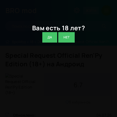
BRO
mod
ВОЙТИ
Вам есть 18 лет?
ДА
НЕТ
БроМод
»
18
»
Эротика
» Special Request Official Ren'Py Edition (18+)
Special Request Official Ren'Py
Edition (18+) на Андроид
6.7
В избранное
Обновлено:
04.07.26