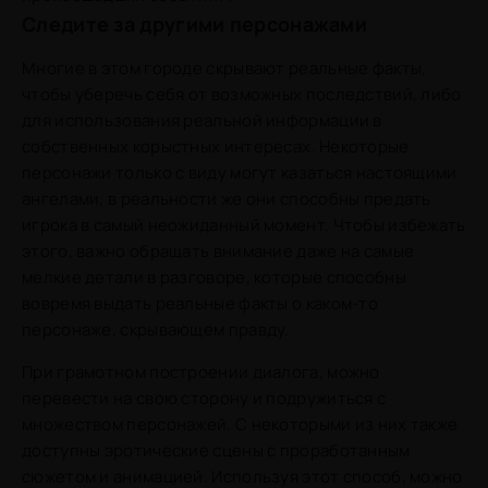
Следите за другими персонажами
Многие в этом городе скрывают реальные факты,
чтобы уберечь себя от возможных последствий, либо
для использования реальной информации в
собственных корыстных интересах. Некоторые
персонажи только с виду могут казаться настоящими
ангелами, в реальности же они способны предать
игрока в самый неожиданный момент. Чтобы избежать
этого, важно обращать внимание даже на самые
мелкие детали в разговоре, которые способны
вовремя выдать реальные факты о каком-то
персонаже, скрывающем правду.
При грамотном построении диалога, можно
перевести на свою сторону и подружиться с
множеством персонажей. С некоторыми из них также
доступны эротические сцены с проработанным
сюжетом и анимацией. Используя этот способ, можно