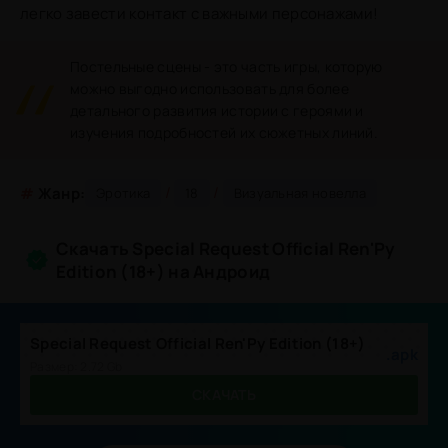
легко завести контакт с важными персонажами!
Постельные сцены - это часть игры, которую
можно выгодно использовать для более
детального развития истории с героями и
изучения подробностей их сюжетных линий.
/
/
#
Жанр:
Эротика
18
Визуальная новелла
Скачать Special Request Official Ren'Py
Edition (18+) на Андроид
Special Request Official Ren'Py Edition (18+)
.apk
Размер: 2.72 Gb
СКАЧАТЬ