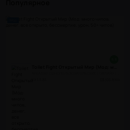
Популярное
Мод
8.8
Toilet Fight Открытый Мир (Мод: много чипов, денег, все открыто, бессмертие, урон, 50+ читов)
АРКАДЫ / ОДНОПОЛЬЗОВАТЕЛЬСКИЕ / ОФЛАЙН / МОД / РОЛЕВЫЕ / ШУТЕРЫ / ОТКРЫТЫЙ МИР / ВСТРОЕННЫЙ КЕШ / 3D / ЭКШЕНЫ / ТУАЛЕТНЫЕ ВОЙНЫ / ДЛЯ ДЕТЕЙ
1.3.83
300,8 Mb