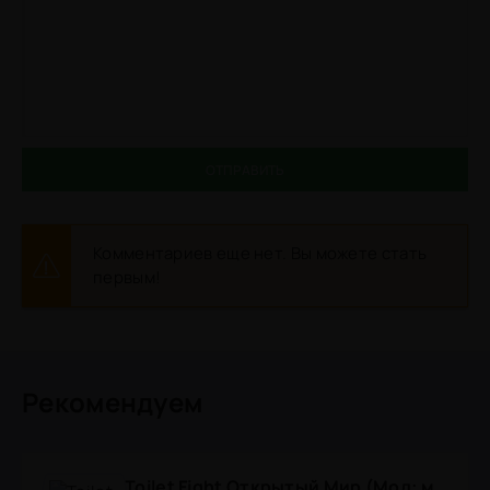
ОТПРАВИТЬ
Комментариев еще нет. Вы можете стать
первым!
Рекомендуем
Toilet Fight Открытый Мир (Мод: много чипов, денег, все открыто, бессмертие, урон, 50+ читов)