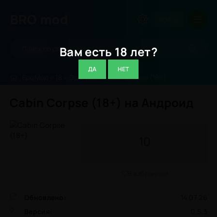
BRO
mod
ВОЙТИ
Вам есть 18 лет?
ДА
НЕТ
БроМод
»
18
»
Эротика
» Cabin Corpse (18+)
Cabin Corpse (18+) на Андроид
10
В избранное
Обновлено:
14.07.26
Версия:
0.5.3