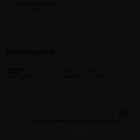
Learning Process
(18+)
ЭРОТИКА / 18 / ВИЗУАЛЬНАЯ НОВЕЛЛА
1.00
421 Mb
Популярное
Мод
8.8
Toilet Fight Открытый Мир (Мод: много чипов, денег, все открыто, бессмертие, урон, 50+ читов)
АРКАДЫ / ОДНОПОЛЬЗОВАТЕЛЬСКИЕ / ОФЛАЙН / МОД / РОЛЕВЫЕ / ШУТЕРЫ / ОТКРЫТЫЙ МИР / ВСТРОЕННЫЙ КЕШ / 3D / ЭКШЕНЫ / ТУАЛЕТНЫЕ ВОЙНЫ / ДЛЯ ДЕТЕЙ
1.3.83
300,8 Mb