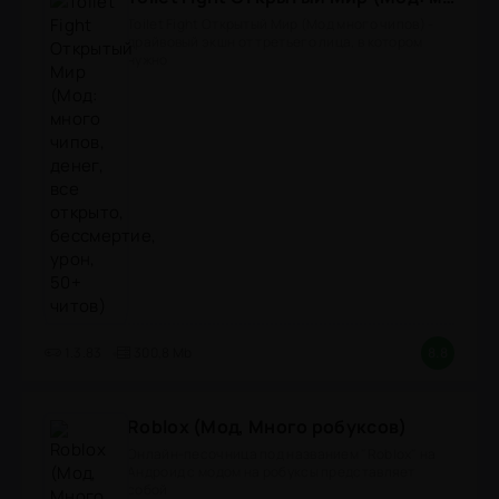
Toilet Fight Открытый Мир (Мод много чипов) -
драйвовый экшн от третьего лица, в котором
нужно
1.3.83
300,8 Mb
8.8
Roblox (Мод, Много робуксов)
Онлайн-песочница под названием "Roblox" на
Андроид с модом на робуксы представляет
собой