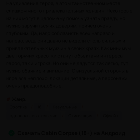
На удивление героя, в этом таинственном месте
слишком много привлекательных женщин. Некоторые
из них могут в целом ему помочь узнать правду, но
нужно заручиться их доверим, причем очень
глубоким. Да, надо соблазнять всех направо и
налево, ведь они давно не видели столь сильных и
привлекательных мужчин в своих краях. Как минимум
две горячих красотки станут объектами интереса
героя, так и игрока. Но они не дадутся так легко, тут
нужно обаяние и внимание. С визуальной стороны в
игре все неплохо, локации детальные, а персонажи
очень правдоподобные.
#
Жанр:
/
/
/
Эротика
18
Казуальные
/
/
однопользовательские
Стилизация
Офлайн
Скачать Cabin Corpse (18+) на Андроид