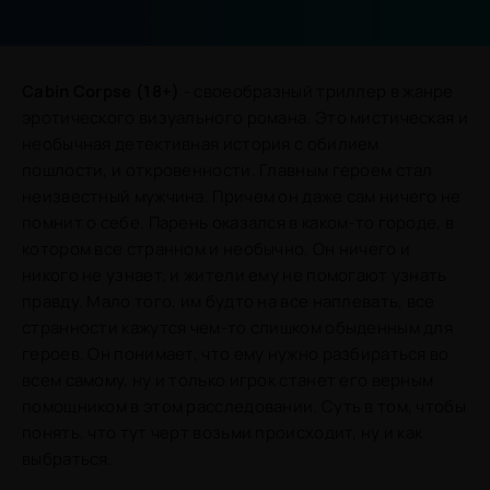
Cabin Corpse (18+)
- своеобразный триллер в жанре
эротического визуального романа. Это мистическая и
необычная детективная история с обилием
пошлости, и откровенности. Главным героем стал
неизвестный мужчина. Причем он даже сам ничего не
помнит о себе. Парень оказался в каком-то городе, в
котором все странном и необычно. Он ничего и
никого не узнает, и жители ему не помогают узнать
правду. Мало того, им будто на все наплевать, все
странности кажутся чем-то слишком обыденным для
героев. Он понимает, что ему нужно разбираться во
всем самому, ну и только игрок станет его верным
помощником в этом расследовании. Суть в том, чтобы
понять, что тут черт возьми происходит, ну и как
выбраться.