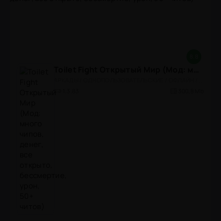
8.8
Toilet Fight Открытый Мир (Мод: много чипов, денег, все открыто, бессмертие, урон, 50+ читов)
АРКАДЫ / ОДНОПОЛЬЗОВАТЕЛЬСКИЕ / ОФЛАЙН / МОД / РОЛЕВЫЕ / ШУТЕРЫ / ОТКРЫТЫЙ МИР / ВСТРОЕННЫЙ КЕШ / 3D / ЭКШЕНЫ / ТУАЛЕТНЫЕ ВОЙНЫ / ДЛЯ ДЕТЕЙ
1.3.83
300,8 Mb