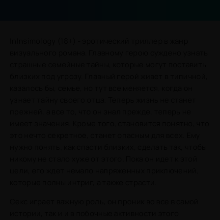
InInsimology (18+) - эротический триллер в жанр
визуального романа. Главному герою суждено узнать
страшные семейные тайны, которые могут поставить
близких под угрозу. Главный герой живет в типичной,
казалось бы, семье, но тут все меняется, когда он
узнает тайну своего отца. Теперь жизнь не станет
прежней, а все то, что он знал прежде, теперь не
имеет значения. Кроме того, становится понятно, что
это нечто секретное, станет опасным для всех. Ему
нужно понять, как спасти близких, сделать так, чтобы
никому не стало хуже от этого. Пока он идет к этой
цели, его ждет немало напряженных приключений,
которые полны интриг, а также страсти.
Секс играет важную роль, он проник во все в самой
истории, так и и в побочные активности этого