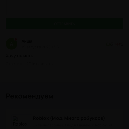
ОТПРАВИТЬ
Айша
А
Да
3
Нет
2
15 августа 2025 13:51
Хочу скачать
Ответить
Цитировать
Рекомендуем
Roblox (Мод, Много робуксов)
Онлайн-песочница под названием "Roblox" на