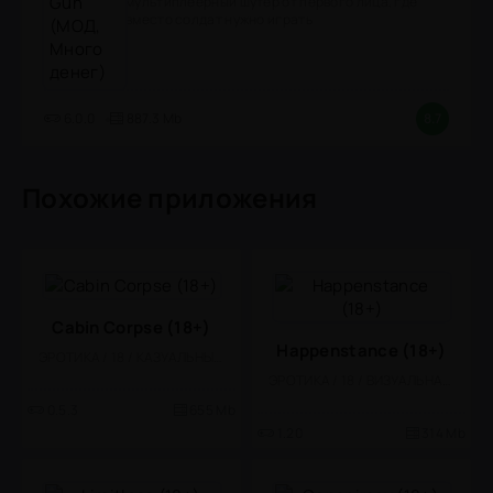
мультиплеерный шутер от первого лица, где
вместо солдат нужно играть
6.0.0
887.3 Mb
8.7
Похожие приложения
Cabin Corpse (18+)
Happenstance (18+)
ЭРОТИКА / 18 / КАЗУАЛЬНЫЕ / ОДНОПОЛЬЗОВАТЕЛЬСКИЕ / СТИЛИЗАЦИЯ / ОФЛАЙН
ЭРОТИКА / 18 / ВИЗУАЛЬНАЯ НОВЕЛЛА
0.5.3
655 Mb
1.20
314 Mb