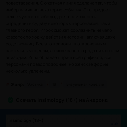
повествования. Сюжетная линия сделана так, чтобы
выбор влиял на некоторые события. Это придает
некое чувство свободы, дает возможность
определить судьбу некоторых персонажей, так и
главного героя. Игрок сможет соблазнить немало
красоток по ходжу действия истории, включая даже
родственниц. Все это приводит к откровенным
пастельным сценам, а также разного рода пикантным
эпизодам. Игра обладает приятной графикой, все
персонажи правдоподобные, но женские формы
несколько увлечены.
/
/
#
Жанр:
Эротика
18
Визуальная новелла
Скачать Insimology (18+) на Андроид
Insimology (18+)
.apk
Размер: 1.63 Gb