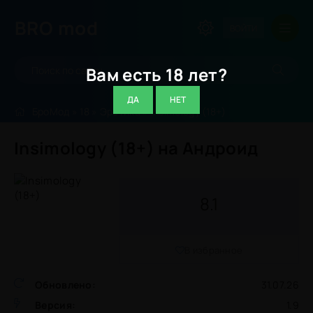
BRO
mod
ВОЙТИ
Вам есть 18 лет?
ДА
НЕТ
БроМод
»
18
»
Эротика
» Insimology (18+)
Insimology (18+) на Андроид
8.1
В избранное
Обновлено:
31.07.26
Версия:
1.9