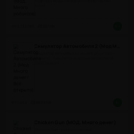
Андроид с модом на робуксы представляет
собой
2.733.988
267 Mb
8.4
Симулятор Автомобиля 2 (Мод Много денег/Всё открыто)
Симулятор Автомобиля 2 (Много денег/Всё
открыто) - симулятор вождения автомобиля
2026! (версия
1.63.4
889.5 Mb
8.1
Chicken Gun (МОД, Много денег)
Chickens Gun - юмористический