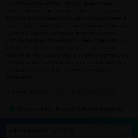
Сюжет никого н оставит равнодушным, так как
постоянно подбрасывает интересные ситуации.
События быстро сменяются, как и места действия, а
яркие персонажи радуют своим внешним видом, так и
харизмой. Важной частью является возможность
крутить романы с самыми необычными девушками в
городе. У каждой из них уникальные интересы и
характеры, что и делает яркие пикантные ситуации с
участием этих страстных женщин. Все откровенные
эпизоды сделаны очень красочно, и пошло, что
запомнится.
/
/
#
Жанр:
Эротика
18
Визуальная новелла
Скачать Killer Project (18+) на Андроид
Killer Project (18+) v1.24.02
.apk
Размер: 1.6 Gb