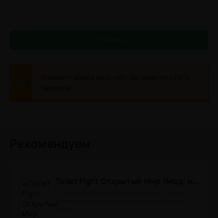
ОТПРАВИТЬ
Комментариев еще нет. Вы можете стать
первым!
Рекомендуем
Toilet Fight Открытый Мир (Мод: много чипов, денег, все открыто, бессмертие, урон, 50+ читов)
Toilet Fight Открытый Мир (Мод много чипов) -
драйвовый экшн от третьего лица, в котором
нужно