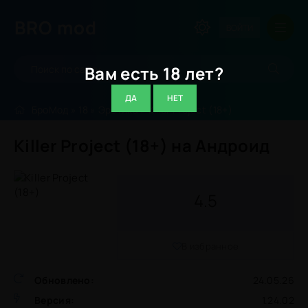
BRO
mod
ВОЙТИ
Вам есть 18 лет?
ДА
НЕТ
БроМод
»
18
»
Эротика
» Killer Project (18+)
Killer Project (18+) на Андроид
4.5
В избранное
Обновлено:
24.05.26
Версия:
1.24.02