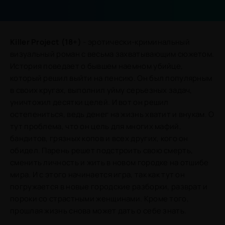
Killer Project (18+)
- эротически-криминальный
визуальный роман с весьма захватывающим сюжетом.
История поведает о бывшем наемном убийце,
который решил выйти на пенсию. Он был популярным
в своих кругах, выполнил уйму серьезных задач,
уничтожил десятки целей. И вот он решил
остепениться, ведь денег на жизнь хватит и внукам. О
тут проблема, что он цель для многих мафий,
бандитов, грязных копов и всех других, кого он
обидел. Парень решет подстроить свою смерть,
сменить личность и жить в новом городке на отшибе
мира. И с этого начинается игра, так как тут он
погружается в новые городские разборки, разврат и
пороки со страстными женщинами. Кроме того,
прошлая жизнь снова может дать о себе знать.