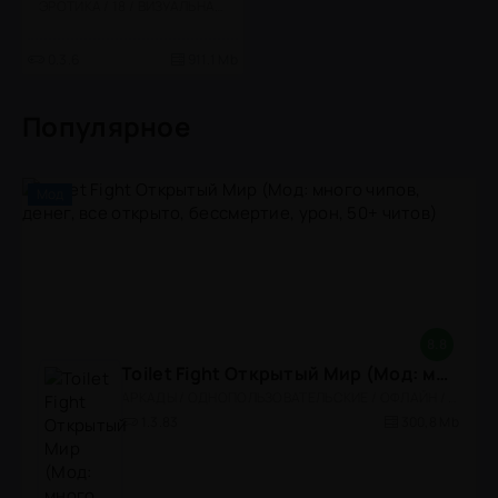
ЭРОТИКА / 18 / ВИЗУАЛЬНАЯ НОВЕЛЛА
0.3.6
911.1 Mb
Популярное
Мод
8.8
Toilet Fight Открытый Мир (Мод: много чипов, денег, все открыто, бессмертие, урон, 50+ читов)
АРКАДЫ / ОДНОПОЛЬЗОВАТЕЛЬСКИЕ / ОФЛАЙН / МОД / РОЛЕВЫЕ / ШУТЕРЫ / ОТКРЫТЫЙ МИР / ВСТРОЕННЫЙ КЕШ / 3D / ЭКШЕНЫ / ТУАЛЕТНЫЕ ВОЙНЫ / ДЛЯ ДЕТЕЙ
1.3.83
300,8 Mb