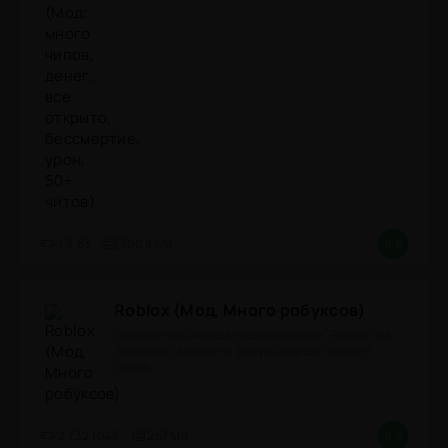
1.3.83
300,8 Mb
8.8
Roblox (Мод, Много робуксов)
Онлайн-песочница под названием "Roblox" на
Андроид с модом на робуксы представляет
собой
2.732.1043
267 Mb
8.4