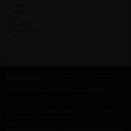
BROmod
Скачивай любимые игры
и приложения для
андроид
Главная
Игры
Приложения
Моды
Лучшие
DMCA
© 2025 "Bromod.org" Ваши любимые игры и приложения
для Андроид. Все права защищены.
Администрация не несет ответственности за
предоставленные на сайте материалы. Любой файл будет