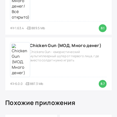
1.63.4
889.5 Mb
8.1
Chicken Gun (МОД, Много денег)
Chickens Gun - юмористический
мультиплеерный шутер от первого лица, где
вместо солдат нужно играть
6.0.0
887.3 Mb
8.7
Похожие приложения