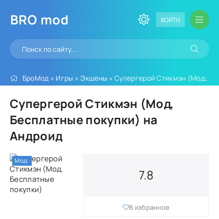
BRO
mod
ВОЙТИ
БроМод
»
Игры
»
Экшены
» Супергерой Стикмэн (Мод, Бесплатные покупки)
Супергерой Стикмэн (Мод,
Бесплатные покупки) на
Андроид
Мод:
7.8
В избранное