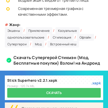
Бодрый экшн с видом от третьего лица.
Современная трехмерная графика с
качественными эффектами.
#
Жанр:
/
/
/
Экшены
Приключение
Казуальные
/
/
/
однопользовательские
Стилизация
Офлайн
/
/
Супергерои
Мод
Встроенный кеш
Скачать Супергерой Стикмэн (Мод,
Бесплатные покупки) Взлом! на Андроид
Stick Superhero v2.2.1.xapk
.xapk
Размер:: 120.74 Mb,
СКАЧАТЬ