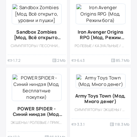
Sandbox Zombies
Iron Avenger Origins
[Мод, Всё открыто,
RPG (Мод, Режим
уровни и пушки]
бога)
СИМУЛЯТОРЫ / ПЕСОЧНИЦЫ / КАЗУАЛЬНЫЕ / ОДНОПОЛЬЗОВАТЕЛЬСКИЕ / ПИКСЕЛЬНАЯ / СТИЛИЗАЦИЯ / ОФЛАЙН / МАЛЕНЬКАЯ / МОД / ВИД СБОКУ / РЕТРО / ЗОМБИ / ЭКШЕНЫ
РОЛЕВЫЕ / КАЗУАЛЬНЫЕ / ОДНОПОЛЬЗОВАТЕЛЬСКИЕ / СТИЛИЗАЦИЯ / ОФЛАЙН / МОД / ВСТРОЕННЫЙ КЕШ / СУПЕРГЕРОИ / ЭКШЕНЫ / ОТКРЫТЫЙ МИР / РОБОТЫ / БОССЫ / НАУЧНАЯ ФАНТАСТИКА
1.7.2
2 Mb
6.43
85.7 Mb
Army Toys Town (Мод,
Много денег)
POWER SPIDER -
СИМУЛЯТОРЫ / ЭКШЕНЫ / КАЗУАЛЬНЫЕ / СТИЛИЗАЦИЯ / ОДНОПОЛЬЗОВАТЕЛЬСКИЕ / ОФЛАЙН / 3D / ВОЙНА / ВСТРОЕННЫЙ КЕШ / МОД
Синий ниндзя (Мод,
Бесплатные покупки)
ЭКШЕНЫ / РОЛЕВЫЕ / ПРИКЛЮЧЕНИЕ / ОДНОПОЛЬЗОВАТЕЛЬСКИЕ / СТИЛИЗАЦИЯ
3.3.1
118.3 Mb