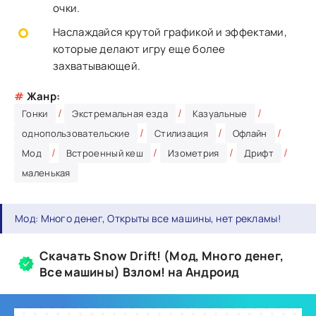
очки.
Наслаждайся крутой графикой и эффектами,
которые делают игру еще более
захватывающей.
#
Жанр:
/
/
/
Гонки
Экстремальная езда
Казуальные
/
/
/
однопользовательские
Стилизация
Офлайн
/
/
/
/
Мод
Встроенный кеш
Изометрия
Дрифт
маленькая
Мод: Много денег, Открыты все машины, нет рекламы!
Скачать Snow Drift! (Мод, Много денег,
Все машины) Взлом! на Андроид