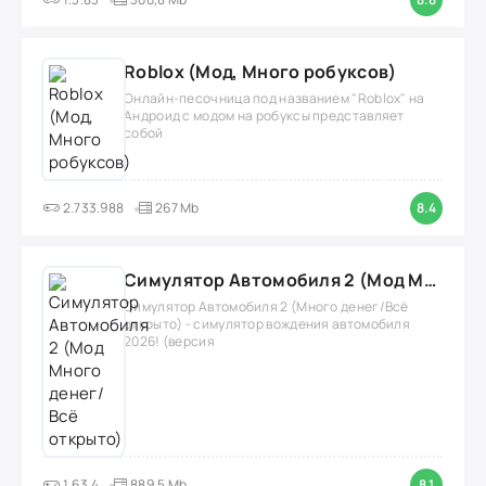
Roblox (Мод, Много робуксов)
Онлайн-песочница под названием "Roblox" на
Андроид с модом на робуксы представляет
собой
2.733.988
267 Mb
8.4
Симулятор Автомобиля 2 (Мод Много денег/Всё открыто)
Симулятор Автомобиля 2 (Много денег/Всё
открыто) - симулятор вождения автомобиля
2026! (версия
1.63.4
889.5 Mb
8.1