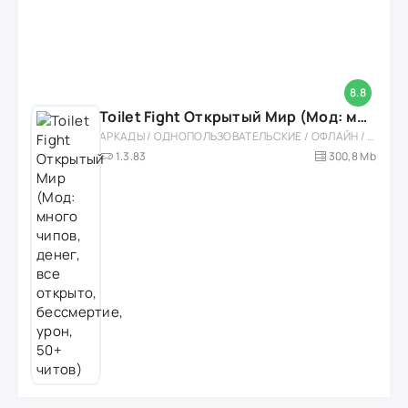
8.8
Toilet Fight Открытый Мир (Мод: много чипов, денег, все открыто, бессмертие, урон, 50+ читов)
АРКАДЫ / ОДНОПОЛЬЗОВАТЕЛЬСКИЕ / ОФЛАЙН / МОД / РОЛЕВЫЕ / ШУТЕРЫ / ОТКРЫТЫЙ МИР / ВСТРОЕННЫЙ КЕШ / 3D / ЭКШЕНЫ / ТУАЛЕТНЫЕ ВОЙНЫ / ДЛЯ ДЕТЕЙ
1.3.83
300,8 Mb