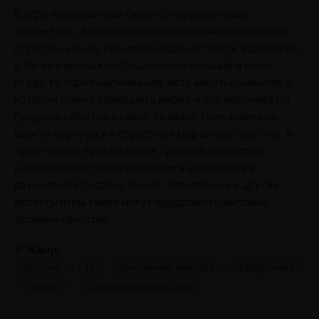
В игре продуманный сюжет с напряденными
моментами, а также обилием невероятно пошлых и
страстных сцен. Геймплей подан от части в диалогах,
а также в разных исследованиях локаций и мини-
играх. История нелинейная, есть много моментов, в
которых можно совершить выбор и это повлияет на
будущие события в какой-то мере. Пользователи
смогут окунуться в страстный мир аниме-эротики, и
пройти этот путь до конца. Графика полностью
навеяна азиатскими мотивами и выдержана в
двухмерной рисовке аниме. Управление и другие
аспекты игры также могут предложить высокий
уровень качества.
#
Жанр:
/
/
/
Эротика
18
Визуальная новелла
Казуальные
/
/
Аниме
однопользовательские