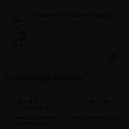
Chicken Gun (МОД, Много денег)
Chickens Gun - юмористический
мультиплеерный шутер от первого лица, где
вместо солдат нужно играть
6.0.0
887.3 Mb
8.7
Похожие приложения
Downfall: A Story Of
Corruption Town (18+)
Corruption (18+)
ЭРОТИКА / 18 / ВИЗУАЛЬНАЯ НОВЕЛЛА