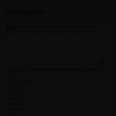
Популярное
Мод
8.8
Toilet Fight Открытый Мир (Мод: много чипов, денег, все открыто, бессмертие, урон, 50+ читов)
АРКАДЫ / ОДНОПОЛЬЗОВАТЕЛЬСКИЕ / ОФЛАЙН / МОД / РОЛЕВЫЕ / ШУТЕРЫ / ОТКРЫТЫЙ МИР / ВСТРОЕННЫЙ КЕШ / 3D / ЭКШЕНЫ / ТУАЛЕТНЫЕ ВОЙНЫ / ДЛЯ ДЕТЕЙ
1.3.83
300,8 Mb