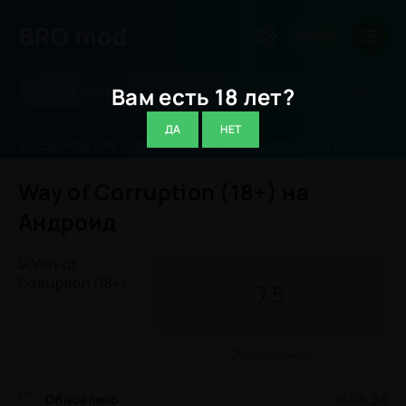
BRO
mod
ВОЙТИ
Вам есть 18 лет?
ДА
НЕТ
БроМод
»
18
»
Эротика
» Way of Corruption (18+)
Way of Corruption (18+) на
Андроид
7.5
В избранное
Обновлено:
16.06.26