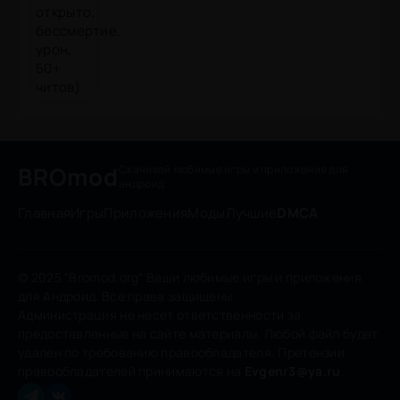
BROmod
Скачивай любимые игры
и приложения для
андроид
Главная
Игры
Приложения
Моды
Лучшие
DMCA
© 2025 "Bromod.org" Ваши любимые игры и приложения
для Андроид. Все права защищены.
Администрация не несет ответственности за
предоставленные на сайте материалы. Любой файл будет
удален по требованию правообладателя. Претензии
правообладателей принимаются на
Evgenr3@ya.ru
.