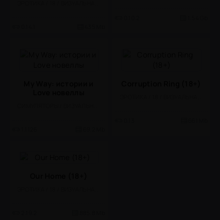
ЭРОТИКА / 18 / ВИЗУАЛЬНАЯ НОВЕЛЛА
0.10.2
1.54 Gb
0.14.1
435 Mb
My Way: истории и
Corruption Ring (18+)
Love новеллы
ЭРОТИКА / 18 / ВИЗУАЛЬНАЯ НОВЕЛЛА / КАЗУАЛЬНЫЕ / СТИЛИЗАЦИЯ / ОДНОПОЛЬЗОВАТЕЛЬСКИЕ
СИМУЛЯТОРЫ / ВИЗУАЛЬНАЯ НОВЕЛЛА / РОМАНТИЧЕСКИЕ ЗНАКОМСТВА / ОДНОПОЛЬЗОВАТЕЛЬСКИЕ / СИМУЛЯТОРЫ ЖИЗНИ / МАЛЕНЬКАЯ
0.13
661 Mb
1.1126
69.2 Mb
Our Home (18+)
ЭРОТИКА / 18 / ВИЗУАЛЬНАЯ НОВЕЛЛА
2.19.2
885.8 Mb