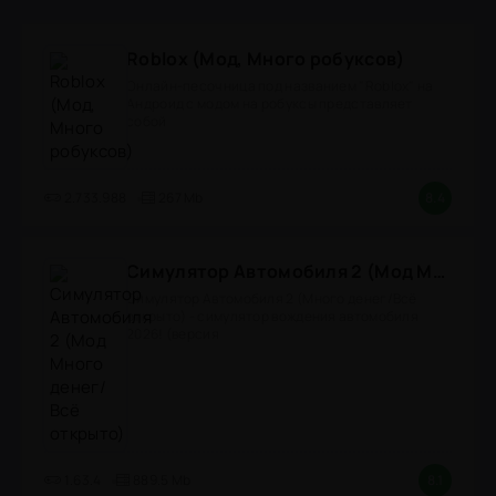
Roblox (Мод, Много робуксов)
Онлайн-песочница под названием "Roblox" на
Андроид с модом на робуксы представляет
собой
2.733.988
267 Mb
8.4
Симулятор Автомобиля 2 (Мод Много денег/Всё открыто)
Симулятор Автомобиля 2 (Много денег/Всё
открыто) - симулятор вождения автомобиля
2026! (версия
1.63.4
889.5 Mb
8.1