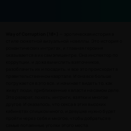
Way of Corruption (18+)
— эротическая история в
стиле сюжетной визуальной новеллы. Это история о
романтических интригах, и главная героиня
оказывается в их сам эпицентре. Она инспектор по
коррупции, и дожа вычислить взяточников,
разоблачить их и посадить, и все это происходит в
правительственном квартале. И она все больше
погружается в это все, и начинает видеть то, как
живут люди, приближенные к власти на самом деле.
Это разврат, похоть, интриги, взятки и многое
другое. И оказалось, что секса в этих высоких
кабинетах слишком много, и девушке нужно будет
пройти через себя и многое, чтобы добраться в
самые потаенные уголки этого места.