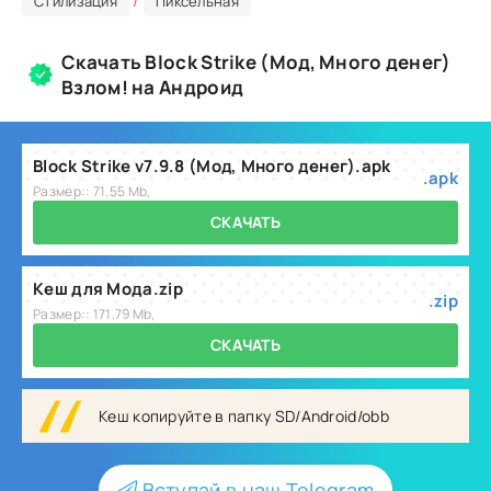
/
Стилизация
Пиксельная
Скачать Block Strike (Мод, Много денег)
Взлом! на Андроид
Block Strike v7.9.8 (Мод, Много денег).apk
.apk
Размер:: 71.55 Mb,
СКАЧАТЬ
Кеш для Мода.zip
.zip
Размер:: 171.79 Mb,
СКАЧАТЬ
Кеш копируйте в папку SD/Android/obb
Вступай в наш Telegram