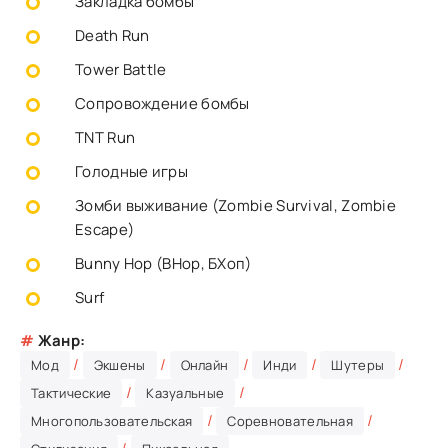
Закладка бомбы
Death Run
Tower Battle
Сопровождение бомбы
TNT Run
Голодные игры
Зомби выживание (Zombie Survival, Zombie
Escape)
Bunny Hop (BHop, БХоп)
Surf
#
Жанр:
/
/
/
/
/
Мод
Экшены
Онлайн
Инди
Шутеры
/
/
Тактические
Казуальные
/
/
Многопользовательская
Соревновательная