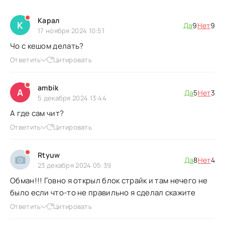
Карал
К
Да
9
Нет
9
17 ноября 2024 10:51
Чо с кешом делать?
Ответить
Цитировать
ambik
A
Да
5
Нет
3
5 декабря 2024 13:44
А где сам чит?
Ответить
Цитировать
Rtyuw
Да
8
Нет
4
23 декабря 2024 05:39
Обман!!! Говно я открыл блок страйк и там нечего не
было если что-то не правильно я сделал скажите
Ответить
Цитировать