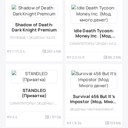
Shadow of Death:
Dark Knight Premium
Idle Death Tycoon:
Money Inc. (Мод,
РОЛЕВЫЕ / ЭКШЕНЫ / КАЗУАЛЬНЫЕ / МНОГОПОЛЬЗОВАТЕЛЬСКАЯ / СОРЕВНОВАТЕЛЬНАЯ / ОДНОПОЛЬЗОВАТЕЛЬСКИЕ / СТИЛИЗАЦИЯ / ФЭНТЕЗИ / МАГИЯ / ОФЛАЙН / ВИД СБОКУ / МОД / СЛЭШЕР / ПЛАТНАЯ / КРОВЬ
много денег)
СИМУЛЯТОРЫ / ИНДИ / КАЗУАЛЬНЫЕ / ОДНОПОЛЬЗОВАТЕЛЬСКИЕ / СТИЛИЗАЦИЯ / ОФЛАЙН / ДЛЯ ДЕТЕЙ / МОД
1.111.0.4
267.4 Mb
2.0.14.0
86.2 Mb
STANDLEO
(Приватка)
Survival 456 But It's
Impostor (Мод. Много
СИМУЛЯТОРЫ / ЭКШЕНЫ / ШУТЕРЫ / PVP / МНОГОПОЛЬЗОВАТЕЛЬСКАЯ / МОД / 3D / ПРИВАТКИ
денег)
ЭКШЕНЫ / НАУЧНАЯ ФАНТАСТИКА
3.4
1.97 Gb
1.9.34
133 Mb