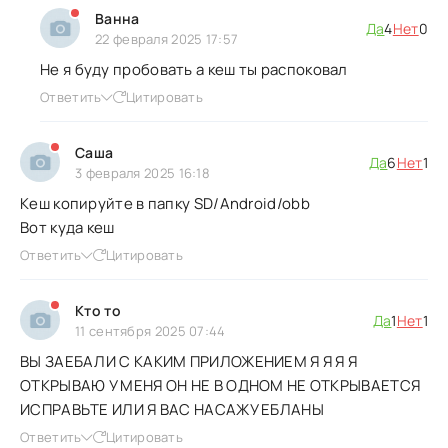
Ванна
Да
4
Нет
0
22 февраля 2025 17:57
Не я буду пробовать а кеш ты распоковал
Ответить
Цитировать
Саша
Да
6
Нет
1
3 февраля 2025 16:18
Кеш копируйте в папку SD/Android/obb
Вот куда кеш
Ответить
Цитировать
Кто то
Да
1
Нет
1
11 сентября 2025 07:44
ВЫ ЗАЕБАЛИ С КАКИМ ПРИЛОЖЕНИЕМ Я Я Я Я
ОТКРЫВАЮ У МЕНЯ ОН НЕ В ОДНОМ НЕ ОТКРЫВАЕТСЯ
ИСПРАВЬТЕ ИЛИ Я ВАС НАСАЖУ ЕБЛАНЫ
Ответить
Цитировать