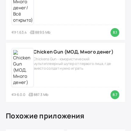
1.63.4
889.5 Mb
8.1
Chicken Gun (МОД, Много денег)
Chickens Gun - юмористический
мультиплеерный шутер от первого лица, где
вместо солдат нужно играть
6.0.0
887.3 Mb
8.7
Похожие приложения