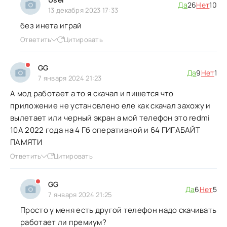
Да
26
Нет
10
13 декабря 2023 17:33
без инета играй
Ответить
Цитировать
GG
Да
9
Нет
1
7 января 2024 21:23
А мод работает а то я скачал и пишется что
приложение не установлено еле как скачал захожу и
вылетает или черный экран а мой телефон это redmi
10A 2022 года на 4 Гб оперативной и 64 ГИГАБАЙТ
ПАМЯТИ
Ответить
Цитировать
GG
Да
6
Нет
5
7 января 2024 21:25
Просто у меня есть другой телефон надо скачивать
работает ли премиум?