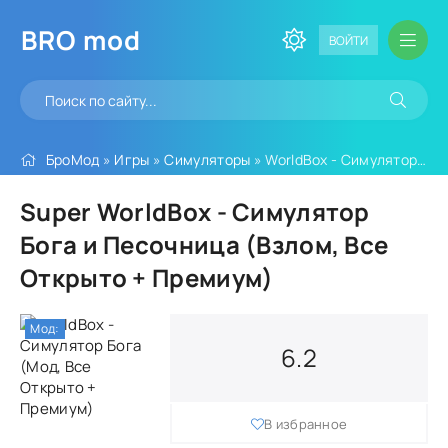
BRO
mod
ВОЙТИ
БроМод
»
Игры
»
Симуляторы
» WorldBox - Симулятор Бога (Мод, Все Открыто + Премиум)
Super WorldBox - Симулятор
Бога и Песочница (Взлом, Все
Открыто + Премиум)
Мод:
6.2
В избранное