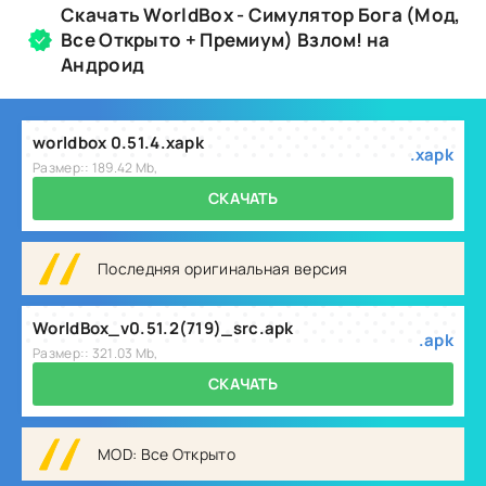
Скачать WorldBox - Симулятор Бога (Мод,
Все Открыто + Премиум) Взлом! на
Андроид
worldbox 0.51.4.xapk
.xapk
Размер:: 189.42 Mb,
СКАЧАТЬ
Последняя оригинальная версия
WorldBox_v0.51.2(719)_src.apk
.apk
Размер:: 321.03 Mb,
СКАЧАТЬ
MOD: Все Открыто