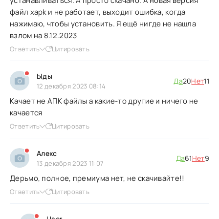
устанавливаться. А просто скачано. А новая версия
файл xapk и не работает, выходит ошибка, когда
нажимаю, чтобы установить. Я ещё нигде не нашла
взлом на 8.12.2023
Ответить
Цитировать
Ыды
Да
20
Нет
11
12 декабря 2023 08:14
Качает не АПК файлы а какие-то другие и ничего не
качается
Ответить
Цитировать
Алекс
Да
61
Нет
9
13 декабря 2023 11:07
Дерьмо, полное, премиума нет, не скачивайте!!
Ответить
Цитировать
User