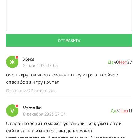
ОТПРАВИТЬ
Жека
Ж
Да
40
Нет
37
25 мая 2023 17:03
очень крутая игра я скачаль игру играю и сейчас
спасибо за игру крутая
Ответить
Цитировать
Veronika
V
Да
41
Нет
11
8 декабря 2023 07:04
Старая версия не может установиться, уже на три
сайта зашла и на этот, нигде не хочет