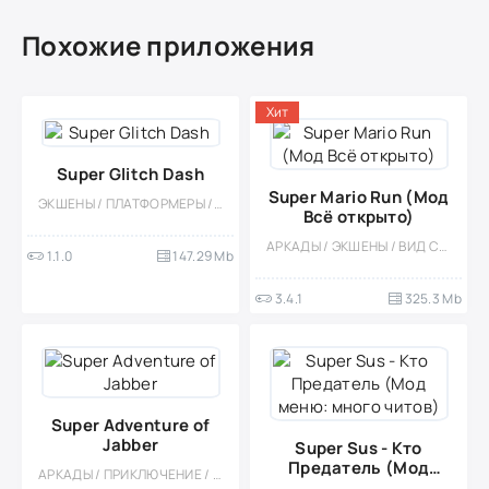
Похожие приложения
Хит
Super Glitch Dash
Super Mario Run (Мод
ЭКШЕНЫ / ПЛАТФОРМЕРЫ / АРКАДЫ / ОДНОПОЛЬЗОВАТЕЛЬСКИЕ / СТИЛИЗАЦИЯ / ОФЛАЙН / 3D / НАУЧНАЯ ФАНТАСТИКА / РАННЕРЫ / ОТ ПЕРВОГО ЛИЦА
Всё открыто)
АРКАДЫ / ЭКШЕНЫ / ВИД СБОКУ / СТИЛИЗАЦИЯ / МОД / ПЛАТФОРМЕРЫ / КАЗУАЛЬНЫЕ / ОДНОПОЛЬЗОВАТЕЛЬСКИЕ / ДЛЯ ВСЕЙ СЕМЬИ / ДЛЯ ДЕТЕЙ / ДЕВОЧКАМ
1.1.0
147.29 Mb
3.4.1
325.3 Mb
Super Adventure of
Jabber
Super Sus - Кто
Предатель (Мод
АРКАДЫ / ПРИКЛЮЧЕНИЕ / ВИД СБОКУ / ПИКСЕЛЬНАЯ / ДЛЯ ВСЕЙ СЕМЬИ / ЭКШЕНЫ / ПЛАТФОРМЕРЫ / ФЭНТЕЗИ / СЛЭШЕР / КАЗУАЛЬНЫЕ / ОДНОПОЛЬЗОВАТЕЛЬСКИЕ / СТИЛИЗАЦИЯ / ОФЛАЙН / ПО МУЛЬТФИЛЬМАМ
меню: много читов)