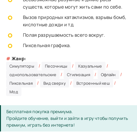
существ, которые могут жить сами по себе.
Вызов природных катаклизмов, взрывы бомб,
кислотные дожди и тд.
Полая разрушаемость всего вокруг.
Пиксельная графика.
#
Жанр:
/
/
/
Симуляторы
Песочницы
Казуальные
/
/
/
однопользовательские
Стилизация
Офлайн
/
/
/
Пиксельная
Вид сверху
Встроенный кеш
Мод
Бесплатная покупка премиума.
Пройдите обучение, выйти и зайти в игру чтобы получить
премиум, играть без интернета!