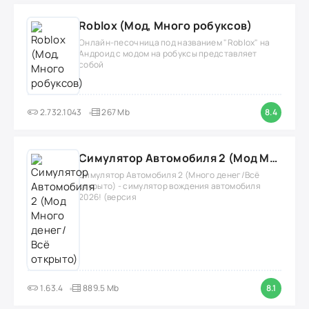
Roblox (Мод, Много робуксов)
Онлайн-песочница под названием "Roblox" на
Андроид с модом на робуксы представляет
собой
2.732.1043
267 Mb
8.4
Симулятор Автомобиля 2 (Мод Много денег/Всё открыто)
Симулятор Автомобиля 2 (Много денег/Всё
открыто) - симулятор вождения автомобиля
2026! (версия
1.63.4
889.5 Mb
8.1