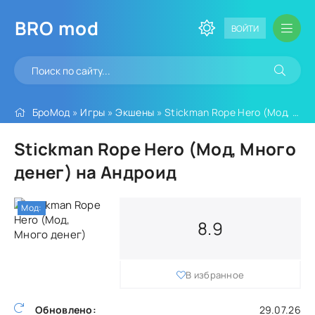
BRO
mod
ВОЙТИ
БроМод
»
Игры
»
Экшены
» Stickman Rope Hero (Мод, Много денег)
Stickman Rope Hero (Мод, Много
денег) на Андроид
Мод:
8.9
В избранное
Обновлено:
29.07.26