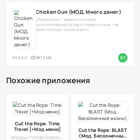
Chicken Gun (МОД, Много денег)
Chickens Gun - юмористический
мультиплеерный шутер от первого лица, где
вместо солдат нужно играть
6.0.0
887.3 Mb
8.7
Похожие приложения
Cut the Rope: Time
Travel [+Мод меню]
Cut the Rope: BLAST
(Мод, Бесконечные
АРКАДЫ / ГОЛОВОЛОМКИ / МОД / КАЗУАЛЬНЫЕ / ОДНОПОЛЬЗОВАТЕЛЬСКИЕ / ОФЛАЙН / СТИЛИЗАЦИЯ / ПО МУЛЬТФИЛЬМАМ