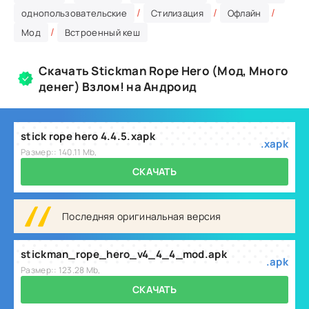
/
/
/
однопользовательские
Стилизация
Офлайн
/
Мод
Встроенный кеш
Скачать Stickman Rope Hero (Мод, Много
денег) Взлом! на Андроид
stick rope hero 4.4.5.xapk
.xapk
Размер:: 140.11 Mb,
СКАЧАТЬ
Последняя оригинальная версия
stickman_rope_hero_v4_4_4_mod.apk
.apk
Размер:: 123.28 Mb,
СКАЧАТЬ