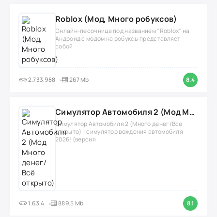
Roblox (Мод, Много робуксов)
Онлайн-песочница под названием "Roblox" на
Андроид с модом на робуксы представляет
собой
2.733.988
267 Mb
8.4
Симулятор Автомобиля 2 (Мод Много денег/Всё открыто)
Симулятор Автомобиля 2 (Много денег/Всё
открыто) - симулятор вождения автомобиля
2026! (версия
1.63.4
889.5 Mb
8.1