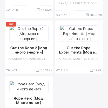
жизни)
АРКАДЫ / МОД / ГОЛОВОЛОМКИ / КАЗУАЛЬНЫЕ / ОФЛАЙН / ДЛЯ ДЕТЕЙ / ОДНОПОЛЬЗОВАТЕЛЬСКИЕ / СТИЛИЗАЦИЯ / ДЛЯ ВСЕЙ СЕМЬИ / БОЛЬШАЯ
1.21.0
58.6 Mb
6135
986.8 Mb
Хит
Cut the Rope 2 [Мод
Cut the Rope:
много энергии]
Experiments [Мод всё
открыто]
АРКАДЫ / КАЗУАЛЬНЫЕ / ГОЛОВОЛОМКИ / ДЛЯ ДЕТЕЙ / ВЕСЁЛАЯ / ДЛЯ ВСЕЙ СЕМЬИ / ФИЗИКА / ОДНОПОЛЬЗОВАТЕЛЬСКИЕ / ОФЛАЙН / СТИЛИЗАЦИЯ / ИНДИ / ВСТРОЕННЫЙ КЕШ / МАЛЕНЬКАЯ / ДЕВОЧКАМ / МОД
АРКАДЫ / МОД / ГОЛОВОЛОМКИ / КАЗУАЛЬНЫЕ / ОДНОПОЛЬЗОВАТЕЛЬСКИЕ / ОФЛАЙН / ПРИКЛЮЧЕНИЕ / ДЛЯ ДЕТЕЙ / СТИЛИЗАЦИЯ / ПО МУЛЬТФИЛЬМАМ
1.47.1
105.2 Mb
1.17.0
62 Mb
Rope Hero (Мод,
Много денег)