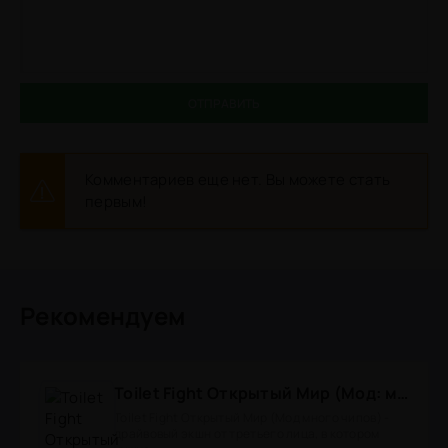
ОТПРАВИТЬ
Комментариев еще нет. Вы можете стать
первым!
Рекомендуем
Toilet Fight Открытый Мир (Мод: много чипов, денег, все открыто, бессмертие, урон, 50+ читов)
Toilet Fight Открытый Мир (Мод много чипов) -
драйвовый экшн от третьего лица, в котором