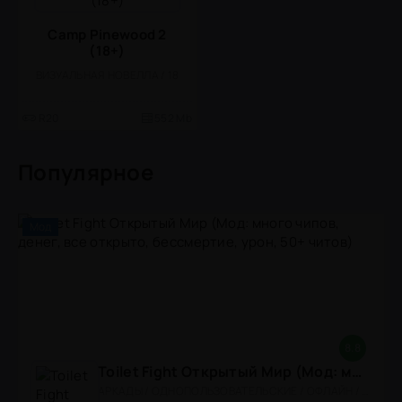
Camp Pinewood 2
(18+)
ВИЗУАЛЬНАЯ НОВЕЛЛА / 18
R20
552 Mb
Популярное
Мод
8.8
Toilet Fight Открытый Мир (Мод: много чипов, денег, все открыто, бессмертие, урон, 50+ читов)
АРКАДЫ / ОДНОПОЛЬЗОВАТЕЛЬСКИЕ / ОФЛАЙН / МОД / РОЛЕВЫЕ / ШУТЕРЫ / ОТКРЫТЫЙ МИР / ВСТРОЕННЫЙ КЕШ / 3D / ЭКШЕНЫ / ТУАЛЕТНЫЕ ВОЙНЫ / ДЛЯ ДЕТЕЙ