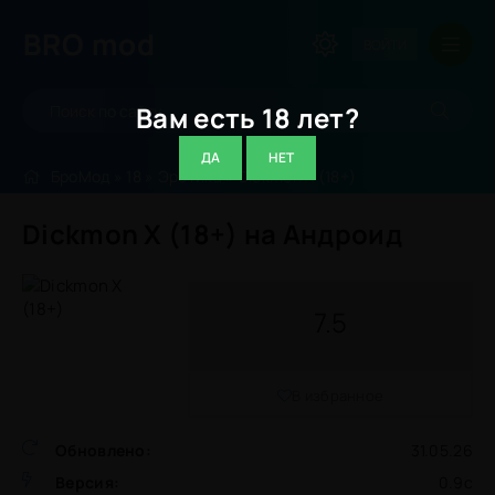
BRO
mod
ВОЙТИ
Вам есть 18 лет?
ДА
НЕТ
БроМод
»
18
»
Эротика
» Dickmon X (18+)
Dickmon X (18+) на Андроид
7.5
В избранное
Обновлено:
31.05.26
Версия:
0.9c