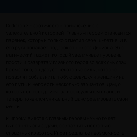
Dickmon X - эротическое приключение с
увлекательной историей. Главным героем становится
паренек, который только отметил свое 18-летие. И в
его руки попадает подарок от некого Дикмона. Это
магический гаджет, который увеличивает уровень
похоти и разврата у главного героя во всех смыслах.
Кроме того, он дарует некоторые силы, которые
позволят соблазнить любую девушку и женщину на
его пути. И него есть несколько вариантов. Дам, о
которых он всегда мечтал в сексуальном плане, и
теперь появился уникальный шанс реализовать свои
мечты.
И игроку, вместе с главным героем нужно будет
выполнить эти задачи, соблазнить несколько
страстных красоток. Игра предлагает возможность