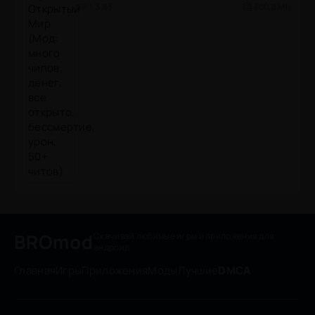
1.3.83
300,8 Mb
BROmod
Скачивай любимые игры
и приложения для
андроид
Главная
Игры
Приложения
Моды
Лучшие
DMCA