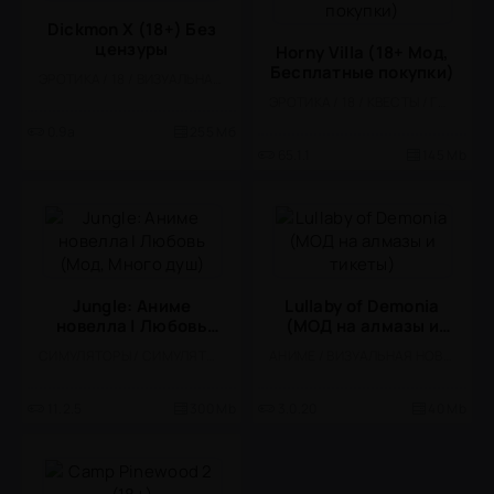
Dickmon X (18+) Без
цензуры
Horny Villa (18+ Мод,
Бесплатные покупки)
ЭРОТИКА / 18 / ВИЗУАЛЬНАЯ НОВЕЛЛА
ЭРОТИКА / 18 / КВЕСТЫ / ГОЛОВОЛОМКИ / СТИЛИЗАЦИЯ / ОДНОПОЛЬЗОВАТЕЛЬСКИЕ / ОФЛАЙН / ВСТРОЕННЫЙ КЕШ / МОД / ПОРТЫ / МАЛЕНЬКАЯ
0.9a
255 Мб
65.1.1
145 Mb
Jungle: Аниме
Lullaby of Demonia
новелла | Любовь
(МОД на алмазы и
(Мод, Много душ)
тикеты)
СИМУЛЯТОРЫ / СИМУЛЯТОРЫ ЖИЗНИ / РОМАНТИЧЕСКИЕ ЗНАКОМСТВА / КАЗУАЛЬНЫЕ / АНИМЕ / СТИЛИЗАЦИЯ / ОФЛАЙН / МОД / ВСТРОЕННЫЙ КЕШ / ПРИКЛЮЧЕНИЕ / ФЭНТЕЗИ
АНИМЕ / ВИЗУАЛЬНАЯ НОВЕЛЛА / МОД / ОДНОПОЛЬЗОВАТЕЛЬСКИЕ / ВСТРОЕННЫЙ КЕШ / СИМУЛЯТОРЫ / ФЭНТЕЗИ / РОМАНТИЧЕСКИЕ ЗНАКОМСТВА / СИМУЛЯТОРЫ ЖИЗНИ / КАЗУАЛЬНЫЕ / СТИЛИЗАЦИЯ / МАЛЕНЬКАЯ
11.2.5
300 Mb
3.0.20
40 Mb