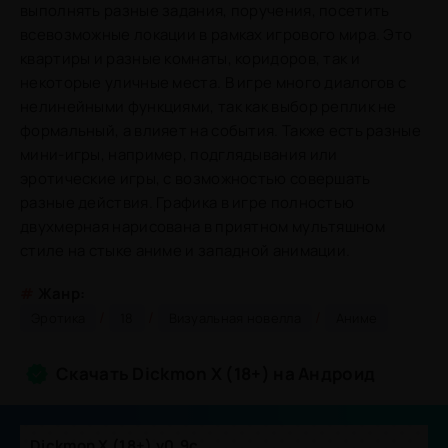
выполнять разные задания, поручения, посетить
всевозможные локации в рамках игрового мира. Это
квартиры и разные комнаты, коридоров, так и
некоторые уличные места. В игре много диалогов с
нелинейными функциями, так как выбор реплик не
формальный, а влияет на события. Также есть разные
мини-игры, например, подглядывания или
эротические игры, с возможностью совершать
разные действия. Графика в игре полностью
двухмерная нарисована в приятном мультяшном
стиле на стыке аниме и западной анимации.
#
Жанр:
/
/
/
Эротика
18
Визуальная новелла
Аниме
Скачать Dickmon X (18+) на Андроид
Dickmon X (18+) v0.9c