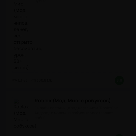
нужно
1.3.83
300,8 Mb
8.8
Roblox (Мод, Много робуксов)
Онлайн-песочница под названием "Roblox" на
Андроид с модом на робуксы представляет
собой