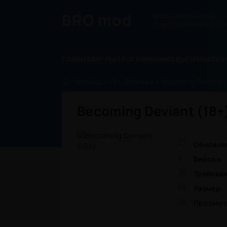
BRO
mod
MOD
ный BRO Market.
Андроид APK моды & Пре
ГЛАВНАЯ
ИГРЫ
ПРОГРАММЫ
МОДЫ
ПРИВАТКИ
БроМод
»
18
»
Эротика
» Becoming Deviant (
Becoming Deviant (18+
Обновле
Версия:
Требова
Размер:
Просмот