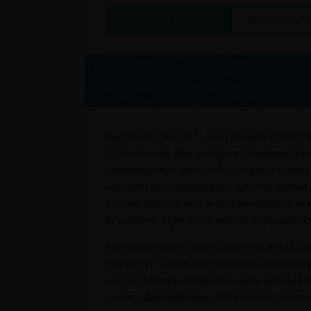
СКАЧАТЬ
ЗАПРОСИТЬ О
Becoming Deviant - визуальное повест
содержания, без цензуры. Главный гер
неожиданных событий. Он просто парен
которой его преследует долгое время.
только одного его, и он так находит н
его жизни. При этом, все не упрощает
Ему предстоит также окунутся в мир ра
приведут. Геймплей же полон разнооб
исследование локаций и насыщенные д
значит двухмерные статичные или ани