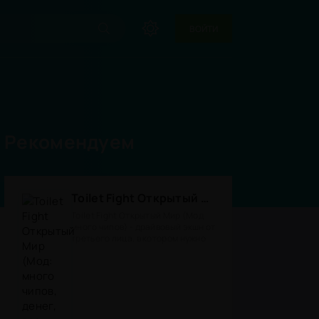
ВОЙТИ
Рекомендуем
Toilet Fight Открытый Мир (Мод: много чипов, денег, все открыто, бессмертие, урон, 50+ читов)
Toilet Fight Открытый Мир (Мод
много чипов) - драйвовый экшн от
третьего лица, в котором нужно