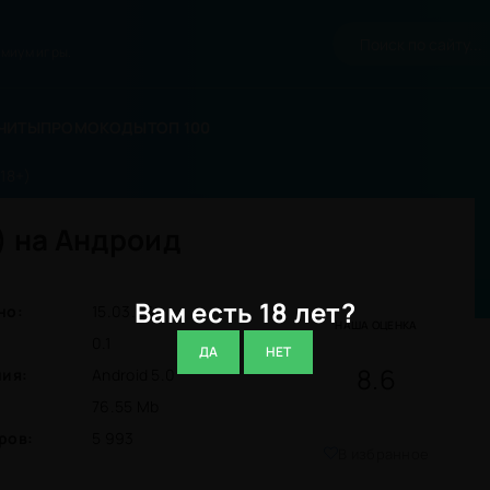
миум игры.
ЧИТЫ
ПРОМОКОДЫ
ТОП 100
18+)
) на Андроид
Вам есть 18 лет?
но:
15.03.26
НАША ОЦЕНКА
0.1
ДА
НЕТ
8.6
ния:
Android 5.0
76.55 Mb
ров:
5 993
В избранное