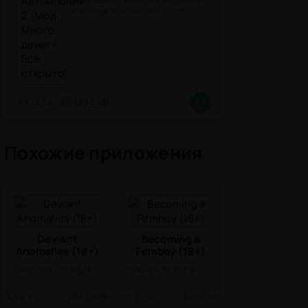
денег/Всё открыто) - симулятор
вождения автомобиля 2026!
(версия
1.63.4
889.5 Mb
8.1
Похожие приложения
Deviant
Becoming a
Anomalies (18+)
Femboy (18+)
ЭРОТИКА / 18 / ВИЗУАЛЬНАЯ НОВЕЛЛА
ЭРОТИКА / 18 / ВИЗУАЛЬНАЯ НОВЕЛЛА
0.9.5
1.26 Gb
0.11.1
601 Mb