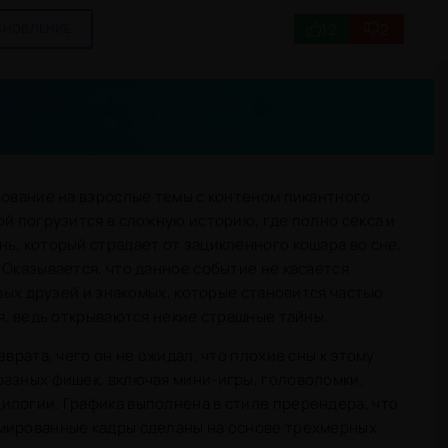
12
2
БНОВЛЕНИЕ
вование на взрослые темы с контеном пикантного
ой погрузится в сложную историю, где полно секса и
ь, который страдает от зацикленного кошара во сне,
 Оказывается, что данное событие не касается
овых друзей и знакомых, которые становится частью
ся, ведь открываются некие страшные тайны.
зврата, чего он не ожидал, что плохие сны к этому
разных фишек, включая мини-игры, головоломки,
илогии. Графика выполнена в стиле пререндера, что
мированные кадры сделаны на основе трехмерных