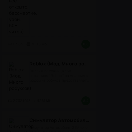
1.3.83
300,8 Mb
8.8
Roblox (Мод, Много робуксов)
Онлайн-песочница под
названием "Roblox" на Андроид с
модом на робуксы представляет
собой
2.732.1043
267 Mb
8.4
Симулятор Автомобиля 2 (Мод Много денег/Всё открыто)
Симулятор Автомобиля 2 (Много