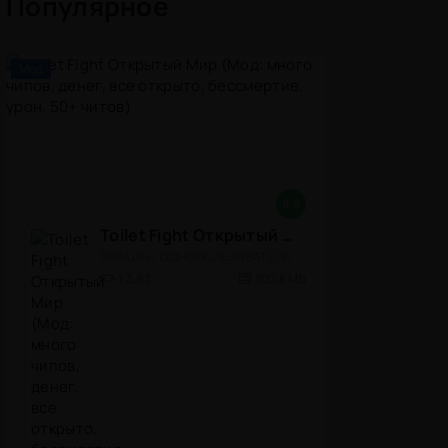
Популярное
Мод
8.8
Toilet Fight Открытый Мир (Мод: много чипов, денег, все открыто, бессмертие, урон, 50+ читов)
АРКАДЫ / ОДНОПОЛЬЗОВАТЕЛЬСКИЕ / ОФЛАЙН / МОД / РОЛЕВЫЕ / ШУТЕРЫ / ОТКРЫТЫЙ МИР / ВСТРОЕННЫЙ КЕШ / 3D / ЭКШЕНЫ / ТУАЛЕТНЫЕ ВОЙНЫ / ДЛЯ ДЕТЕЙ
1.3.83
300,8 Mb