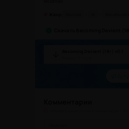
моделей.
/
/
#
Жанр:
Эротика
18
Визуальная 
Скачать Becoming Deviant (1
Becoming Deviant (18+) v0.1
Размер: 76.55 Mb
Всту
Комментарии
Минимальная длина комментария - 50