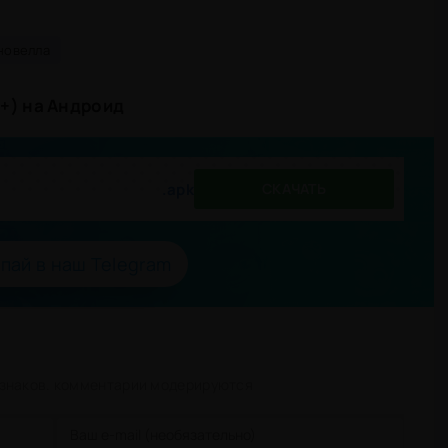
новелла
8+) на Андроид
.apk
СКАЧАТЬ
пай в наш Telegram
 знаков. комментарии модерируются