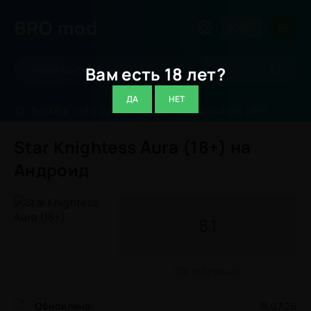
BRO
mod
ВОЙТИ
Вам есть 18 лет?
ДА
НЕТ
БроМод
»
18
»
Эротика
» Star Knightess Aura (18+)
Star Knightess Aura (18+) на
Андроид
8.1
В избранное
Обновлено:
15.07.26