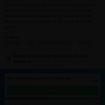
и выполнять разные задания, вплоть до редких битв.
Также надо налаживать отношения с персонажами, и
выбирать реплики в диалогах. Большая часть игры
строится на них, и выборе, который они за собой
несут.
#
Жанр:
/
/
/
Эротика
18
Визуальная новелла
Аниме
Скачать Star Knightess Aura (18+) на
Андроид
star-knightess-aura-v1.3.3-mod.apk
.apk
Размер:: 562.4 Mb,
СКАЧАТЬ