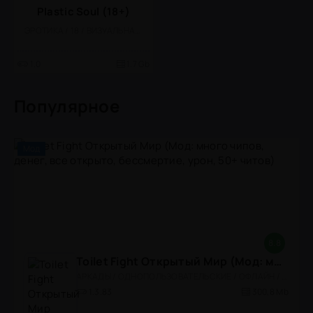
Plastic Soul (18+)
ЭРОТИКА / 18 / ВИЗУАЛЬНАЯ НОВЕЛЛА / КАЗУАЛЬНЫЕ / АНИМЕ / ОДНОПОЛЬЗОВАТЕЛЬСКИЕ
1.0
1.7 Gb
Популярное
Мод
8.8
Toilet Fight Открытый Мир (Мод: много чипов, денег, все открыто, бессмертие, урон, 50+ читов)
АРКАДЫ / ОДНОПОЛЬЗОВАТЕЛЬСКИЕ / ОФЛАЙН / МОД / РОЛЕВЫЕ / ШУТЕРЫ / ОТКРЫТЫЙ МИР / ВСТРОЕННЫЙ КЕШ / 3D / ЭКШЕНЫ / ТУАЛЕТНЫЕ ВОЙНЫ / ДЛЯ ДЕТЕЙ
1.3.83
300,8 Mb