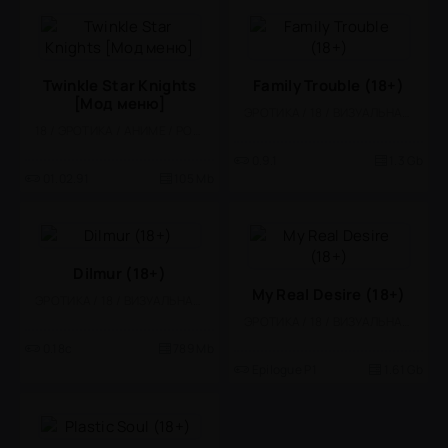
Twinkle Star Knights
Family Trouble (18+)
[Мод меню]
ЭРОТИКА / 18 / ВИЗУАЛЬНАЯ НОВЕЛЛА
18 / ЭРОТИКА / АНИМЕ / РОЛЕВЫЕ / МНОГОПОЛЬЗОВАТЕЛЬСКАЯ / PVP / МАГИЯ / ФЭНТЕЗИ
0.9.1
1.3 Gb
01.02.91
105 Mb
Dilmur (18+)
My Real Desire (18+)
ЭРОТИКА / 18 / ВИЗУАЛЬНАЯ НОВЕЛЛА
ЭРОТИКА / 18 / ВИЗУАЛЬНАЯ НОВЕЛЛА
0.18c
789 Mb
Epilogue P1
1.61 Gb