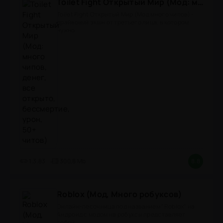
Toilet Fight Открытый Мир (Мод: много чипов, денег, все открыто, бессмертие, урон, 50+ читов)
Toilet Fight Открытый Мир (Мод много чипов) -
драйвовый экшн от третьего лица, в котором
нужно
1.3.83
300,8 Mb
8.8
Roblox (Мод, Много робуксов)
Онлайн-песочница под названием "Roblox" на
Андроид с модом на робуксы представляет
собой