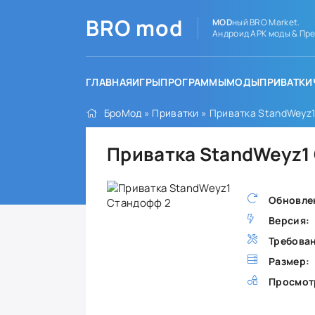
BRO
mod
MOD
ный BRO Market.
Андроид APK моды & Пре
ГЛАВНАЯ
ИГРЫ
ПРОГРАММЫ
МОДЫ
ПРИВАТКИ
БроМод
»
Приватки
» Приватка StandWeyz
Приватка StandWeyz1
Обновле
Версия:
Требова
Размер:
Просмот