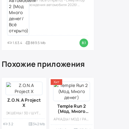
денег/Всё открыто) - симулятор
вождения автомобиля 2026!
(версия
1.63.4
889.5 Mb
8.1
Похожие приложения
Хит
Z.O.N.A Project
X
Temple Run 2
(Мод, Много
ЭКШЕНЫ / 3D / ШУТЕРЫ / КАЗУАЛЬНЫЕ / ВЫЖИВАНИЕ / МОНСТРЫ / ОДНОПОЛЬЗОВАТЕЛЬСКИЕ / ОФЛАЙН / РЕАЛИЗМ / ПЛАТНАЯ / ЗОМБИ / МОД
денег)
АРКАДЫ / МОД / РАННЕРЫ / ЭКШЕНЫ / ПЛАТФОРМЕРЫ / ОДНОПОЛЬЗОВАТЕЛЬСКИЕ / СТИЛИЗАЦИЯ / ОФЛАЙН / ВСТРОЕННЫЙ КЕШ
3.2
342 Mb