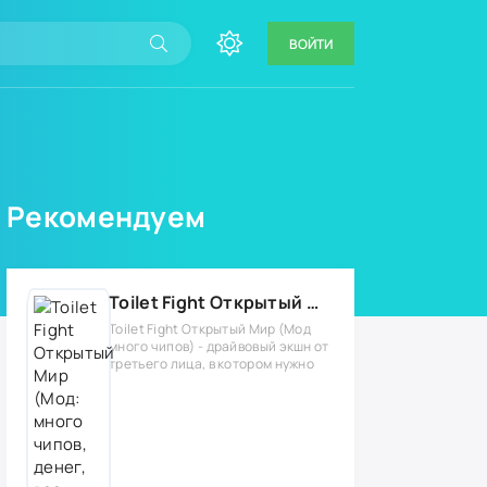
ВОЙТИ
Рекомендуем
Toilet Fight Открытый Мир (Мод: много чипов, денег, все открыто, бессмертие, урон, 50+ читов)
Toilet Fight Открытый Мир (Мод
много чипов) - драйвовый экшн от
третьего лица, в котором нужно