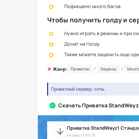
Пофикшено много багов.
Чтобы получить голду и се
Нужно играть в режимы и при о
Донат на голду
Также можете заценить еще одн
/
/
#
Жанр:
Приватки
Экшены
Мног
Приватный сервер, читы.
Скачать Приватка StandWeyz
Приватка StandWeyz1 Стандо
Размер: 1.55 Gb