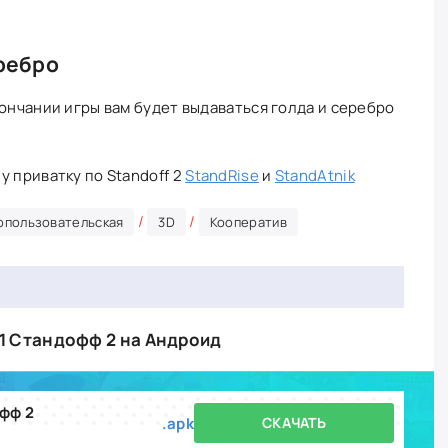
ребро
кончании игры вам будет выдаваться голда и серебро
у приватку по Standoff 2
StandRise
и
StandAtnik
/
/
опользовательская
3D
Кооператив
1 Стандофф 2 на Андроид
фф 2
.apk
СКАЧАТЬ