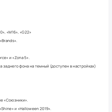
0», «М16», «G22»
«Brands».
rce» и «Zona 5».
 заднего фона на темный (доступен в настройках)
ме «Союзники».
Shine» и «Halloween 2019».