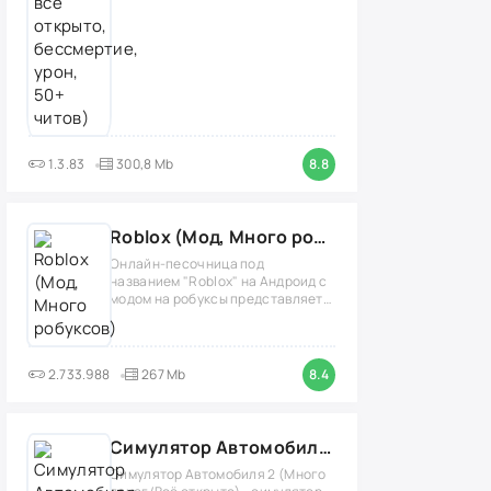
1.3.83
300,8 Mb
8.8
Roblox (Мод, Много робуксов)
Онлайн-песочница под
названием "Roblox" на Андроид с
модом на робуксы представляет
собой
2.733.988
267 Mb
8.4
Симулятор Автомобиля 2 (Мод Много денег/Всё открыто)
Симулятор Автомобиля 2 (Много