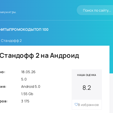
миум игры.
ЧИТЫ
ПРОМОКОДЫ
ТОП 100
1 Стандофф 2
 Стандофф 2 на Андроид
но:
18.05.26
НАША ОЦЕНКА
5.0
8.2
ния:
Android 5.0
1.55 Gb
ров:
3 175
В избранное