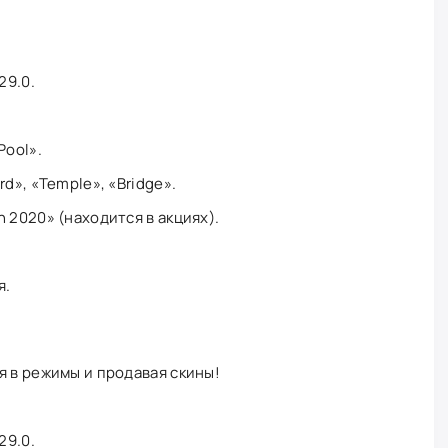
29.0.
Pool».
d», «Temple», «Bridge».
 2020» (находится в акциях).
я.
я в режимы и продавая скины!
29.0.