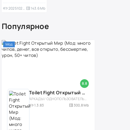
202510270
143.6 Mb
Популярное
Мод
8.8
Toilet Fight Открытый Мир (Мод: много чипов, денег, все открыто, бессмертие, урон, 50+ читов)
АРКАДЫ / ОДНОПОЛЬЗОВАТЕЛЬСКИЕ / ОФЛАЙН / МОД / РОЛЕВЫЕ / ШУТЕРЫ / ОТКРЫТЫЙ МИР / ВСТРОЕННЫЙ КЕШ / 3D / ЭКШЕНЫ / ТУАЛЕТНЫЕ ВОЙНЫ / ДЛЯ ДЕТЕЙ
1.3.83
300,8 Mb