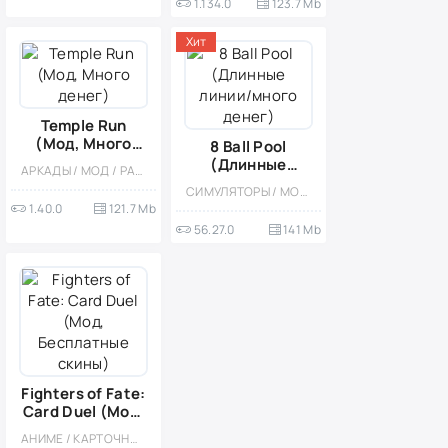
1.134.0
123.7 Mb
Хит
Temple Run
(Мод, Много
8 Ball Pool
денег)
(Длинные
АРКАДЫ / МОД / РАННЕРЫ / ЭКШЕНЫ / ПЛАТФОРМЕРЫ / ОДНОПОЛЬЗОВАТЕЛЬСКИЕ / ОФЛАЙН / СТИЛИЗАЦИЯ / 3D
линии/много
СИМУЛЯТОРЫ / МОД / СПОРТИВНЫЕ / КАЗУАЛЬНЫЕ / МНОГОПОЛЬЗОВАТЕЛЬСКАЯ / СОРЕВНОВАТЕЛЬНАЯ / ОДНОПОЛЬЗОВАТЕЛЬСКИЕ / РЕАЛИЗМ / ОФЛАЙН / БИЛЬЯРД / МАЛЕНЬКАЯ
денег)
1.40.0
121.7 Mb
56.27.0
141 Mb
Fighters of Fate:
Card Duel (Мод,
Бесплатные
АНИМЕ / КАРТОЧНЫЕ / КАЗУАЛЬНЫЕ / МНОГОПОЛЬЗОВАТЕЛЬСКАЯ / СОРЕВНОВАТЕЛЬНАЯ / МОД / ОДНОПОЛЬЗОВАТЕЛЬСКИЕ / СТИЛИЗАЦИЯ / ВИД СБОКУ / РОЛЕВЫЕ
скины)