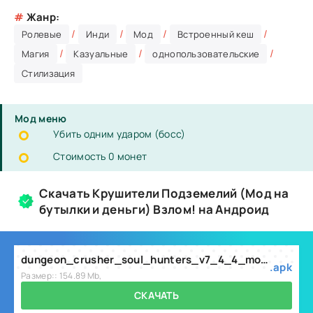
#
Жанр:
/
/
/
/
Ролевые
Инди
Мод
Встроенный кеш
/
/
/
Магия
Казуальные
однопользовательские
Стилизация
Мод меню
Убить одним ударом (босс)
Стоимость 0 монет
Скачать Крушители Подземелий (Мод на
бутылки и деньги) Взлом! на Андроид
dungeon_crusher_soul_hunters_v7_4_4_mod.apk
.apk
Размер:: 154.89 Mb,
СКАЧАТЬ