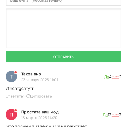
ОТПРАВИТЬ
Таков енр
Т
Да
4
Нет
2
23 января 2025 11:01
7fhchfgchfyfr
Ответить
Цитировать
Простата ваш мод
П
Да
13
Нет
3
15 марта 2025 14:20
Это полный пиздеж.ни.уя не работает