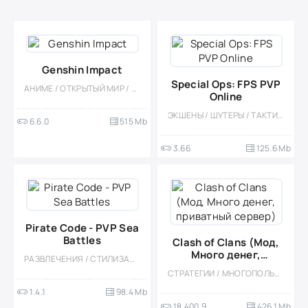
Genshin Impact
Special Ops: FPS PVP
АНИМЕ / ОТКРЫТЫЙ МИР / ПРИКЛЮЧЕНИЕ / РОЛЕВЫЕ / КАЗУАЛЬНЫЕ / ОДНОПОЛЬЗОВАТЕЛЬСКИЕ / СТИЛИЗАЦИЯ / БОЛЬШАЯ / ВСТРОЕННЫЙ КЕШ
Online
ЭКШЕНЫ / ШУТЕРЫ / ТАКТИЧЕСКИЕ / КАЗУАЛЬНЫЕ / МНОГОПОЛЬЗОВАТЕЛЬСКАЯ / СОРЕВНОВАТЕЛЬНАЯ / ОДНОПОЛЬЗОВАТЕЛЬСКИЕ / СТИЛИЗАЦИЯ / ОФЛАЙН / МОД / 3D
6.6.0
515 Mb
3.66
125.6 Mb
Pirate Code - PVP Sea
Battles
Clash of Clans (Мод,
Много денег,
РАЗВЛЕЧЕНИЯ / СТИЛИЗАЦИЯ / МНОГОПОЛЬЗОВАТЕЛЬСКАЯ / КАЗУАЛЬНЫЕ / ШУТЕРЫ / ЭКШЕНЫ / ПИРАТЫ / МОД / РОЛЕВЫЕ
приватный сервер)
СТРАТЕГИИ / МНОГОПОЛЬЗОВАТЕЛЬСКАЯ / ОНЛАЙН / СОРЕВНОВАТЕЛЬНАЯ / БЕЗ КЕША / ВСТРОЕННЫЙ КЕШ / ОДНОПОЛЬЗОВАТЕЛЬСКИЕ / СТИЛИЗАЦИЯ / ФЭНТЕЗИ
1.4.1
98.4 Mb
18.400.9
426.1 Mb