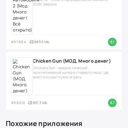
2026! (версия
1.63.4
889.5 Mb
8.1
Chicken Gun (МОД, Много денег)
Chickens Gun - юмористический
мультиплеерный шутер от первого лица, где
вместо солдат нужно играть
6.0.0
887.3 Mb
8.7
Похожие приложения