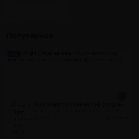
ЭРОТИКА / 18 / ВИЗУАЛЬНАЯ НОВЕЛЛА
0.2.2
1 Gb
Популярное
Мод
8.8
Toilet Fight Открытый Мир (Мод: много чипов, денег, все открыто, бессмертие, урон, 50+ читов)
АРКАДЫ / ОДНОПОЛЬЗОВАТЕЛЬСКИЕ / ОФЛАЙН / МОД / РОЛЕВЫЕ / ШУТЕРЫ / ОТКРЫТЫЙ МИР / ВСТРОЕННЫЙ КЕШ / 3D / ЭКШЕНЫ / ТУАЛЕТНЫЕ ВОЙНЫ / ДЛЯ ДЕТЕЙ
1.3.83
300,8 Mb