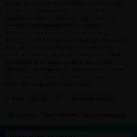
выбор, что позволит влиять на все, что происходит.
Так, к примеру, можно соблазнить того или иного
персонажа, а кого-то не суметь. Все пикантные
моменты пропитаны мощной атмосферой и
качественно реализованы, фанаты жара будут в
восторге. Кроме этого, есть интересные сюжетные
ходы, мини-игры и много прочего контента, что
увлечет на несколько часов прохождения. Графика
сделана на качественном уровне, все женские
персонажи приятные глазу, в особенности обнаженка
и постельные сцены с ними. Локации также
качественно и разнообразно сделаны.
/
/
#
Жанр:
Эротика
18
Визуальная новелла
Скачать Tales from Afar (18+) на Андроид