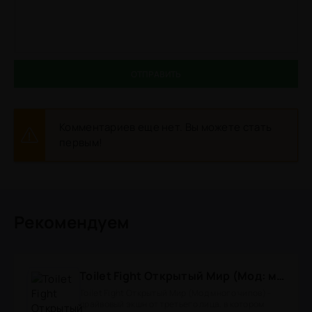
ОТПРАВИТЬ
Комментариев еще нет. Вы можете стать
первым!
Рекомендуем
Toilet Fight Открытый Мир (Мод: много чипов, денег, все открыто, бессмертие, урон, 50+ читов)
Toilet Fight Открытый Мир (Мод много чипов) -
драйвовый экшн от третьего лица, в котором