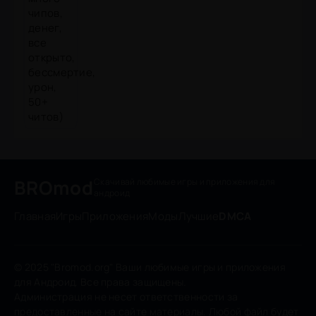
BROmod
Скачивай любимые игры
и приложения для
андроид
Главная
Игры
Приложения
Моды
Лучшие
DMCA
© 2025 "Bromod.org" Ваши любимые игры и приложения
для Андроид. Все права защищены.
Администрация не несет ответственности за
предоставленные на сайте материалы. Любой файл будет