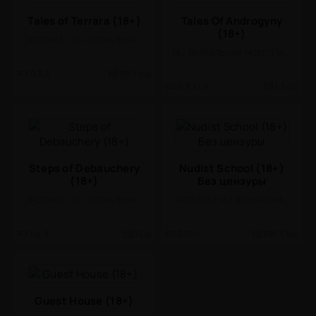
Tales of Terrara (18+)
Tales Of Androgyny
(18+)
ЭРОТИКА / 18 / ВИЗУАЛЬНАЯ НОВЕЛЛА
18 / ВИЗУАЛЬНАЯ НОВЕЛЛА / ЭРОТИКА / БОЛЬШАЯ
0.3.6
911.1 Mb
0.3.41.4
1,5 Gb
Steps of Debauchery
Nudist School (18+)
(18+)
Без цензуры
ЭРОТИКА / 18 / ВИЗУАЛЬНАЯ НОВЕЛЛА
ЭРОТИКА / 18 / ВИЗУАЛЬНАЯ НОВЕЛЛА
Ep. 3
1 Gb
0.12.1
897.3 Mb
Guest House (18+)