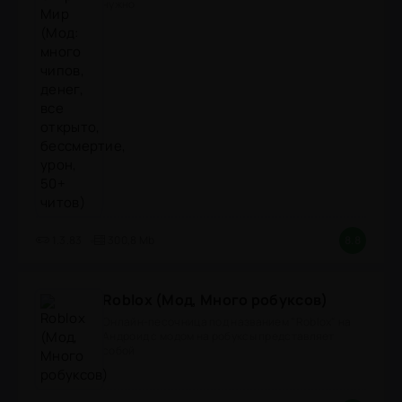
нужно
1.3.83
300,8 Mb
8.8
Roblox (Мод, Много робуксов)
Онлайн-песочница под названием "Roblox" на
Андроид с модом на робуксы представляет
собой