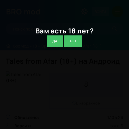
BRO
mod
ВОЙТИ
Вам есть 18 лет?
ДА
НЕТ
БроМод
»
18
»
Эротика
» Tales from Afar (18+)
Tales from Afar (18+) на Андроид
8
В избранное
Обновлено:
17.05.26
Версия:
Issue 6