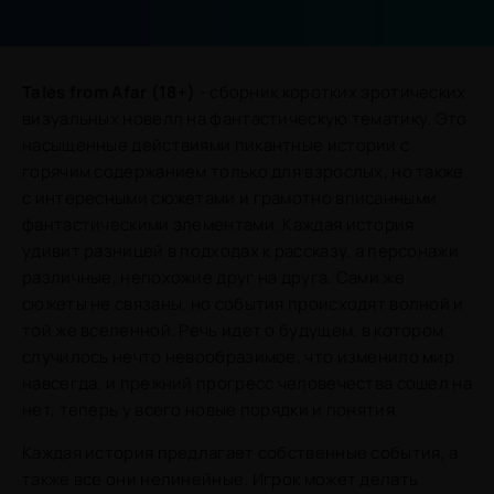
Tales from Afar (18+)
- сборник коротких эротических
визуальных новелл на фантастическую тематику. Это
насыщенные действиями пикантные истории с
горячим содержанием только для взрослых, но также
с интересными сюжетами и грамотно вписанными
фантастическими элементами. Каждая история
удивит разницей в подходах к рассказу, а персонажи
различные, непохожие друг на друга. Сами же
сюжеты не связаны, но события происходят волной и
той же вселенной. Речь идет о будущем, в котором
случилось нечто невообразимое, что изменило мир
навсегда, и прежний прогресс человечества сошел на
нет, теперь у всего новые порядки и понятия.
Каждая история предлагает собственные события, а
также все они нелинейные. Игрок может делать