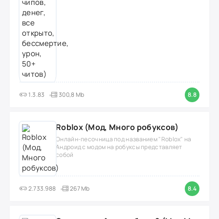
1.3.83
300,8 Mb
8.8
Roblox (Мод, Много робуксов)
Онлайн-песочница под названием "Roblox" на
Андроид с модом на робуксы представляет
собой
2.733.988
267 Mb
8.4