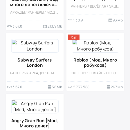
много денег/ключей/
РАННЕРЫ / ВЕСЁЛАЯ / ЭКШЕНЫ / ПЛАТФОРМЕРЫ / КАЗУАЛЬНЫЕ / ОДНОПОЛЬЗОВАТЕЛЬСКИЕ / СТИЛИЗАЦИЯ / ОФЛАЙН / МОД / ПО МУЛЬТФИЛЬМАМ / ВСТРОЕННЫЙ КЕШ / МАЛЕНЬКАЯ
открыты все
АРКАДЫ / РАННЕРЫ / МОД / СТИЛИЗАЦИЯ / ОФЛАЙН / ОДНОПОЛЬЗОВАТЕЛЬСКИЕ / ДЛЯ ДЕТЕЙ / ДЕВОЧКАМ / ПЛАТФОРМЕРЫ / ВСТРОЕННЫЙ КЕШ
персонажи)
1.30.9
93 Mb
3.67.0
213.9 Mb
Хит
Subway Surfers
Roblox (Мод, Много
London
робуксов)
РАННЕРЫ / АРКАДЫ / ДЛЯ ДЕТЕЙ / ВСТРОЕННЫЙ КЕШ / ОДНОПОЛЬЗОВАТЕЛЬСКИЕ / ОФЛАЙН / СТИЛИЗАЦИЯ / ПЛАТФОРМЕРЫ / КАЗУАЛЬНЫЕ / МАЛЕНЬКАЯ / 3D
ЭКШЕНЫ / ОНЛАЙН / ПЕСОЧНИЦЫ / МОД / СТИЛИЗАЦИЯ / МНОГОПОЛЬЗОВАТЕЛЬСКАЯ / ОДНОПОЛЬЗОВАТЕЛЬСКИЕ / КАЗУАЛЬНЫЕ / СИМУЛЯТОРЫ / ПРИКЛЮЧЕНИЕ / 3D
3.67.0
38 Mb
2.733.988
267 Mb
Angry Gran Run [Mod,
Много денег]