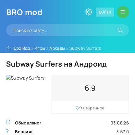
BRO
mod
ВОЙТИ
БроМод
»
Игры
»
Аркады
» Subway Surfers
Subway Surfers на Андроид
6.9
В избранное
Обновлено:
03.08.26
Версия:
3.67.0