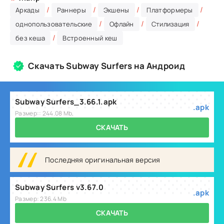
/
/
/
/
Аркады
Раннеры
Экшены
Платформеры
/
/
/
однопользовательские
Офлайн
Стилизация
/
без кеша
Встроенный кеш
Скачать Subway Surfers на Андроид
Subway Surfers_3.66.1.apk
.apk
Размер:: 244.08 Mb,
СКАЧАТЬ
Последняя оригинальная версия
Subway Surfers v3.67.0
.apk
Размер: 236.4 Mb
СКАЧАТЬ