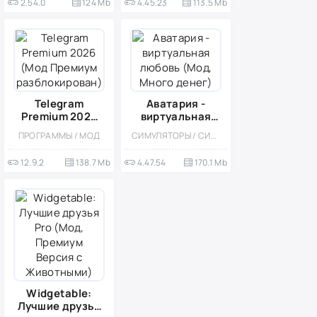
2.54.0
124 Mb
4.45.23
113.5 Mb
Telegram
Аватария -
Premium 2026
виртуальная
(Мод Премиум
любовь (Мод,
ПРОГРАММЫ / МОД
СИМУЛЯТОРЫ / СИМУЛЯТОРЫ ЖИЗНИ / ОДНОПОЛЬЗОВАТЕЛЬСКИЕ / СТИЛИЗАЦИЯ / МОД / ВСТРОЕННЫЙ КЕШ / МНОГОПОЛЬЗОВАТЕЛЬСКАЯ / КАЗУАЛЬНЫЕ
разблокирован)
Много денег)
12.9.2
138.7 Mb
4.47.54
170.1 Mb
Widgetable:
Лучшие друзья