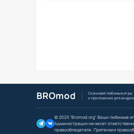
BROmod
Скачивай любимые игры
и приложения для андро
© 2025 "Bromod.org" Ваши любимые и
Администрация не несет ответственн
правообладателя. Претензии правоо