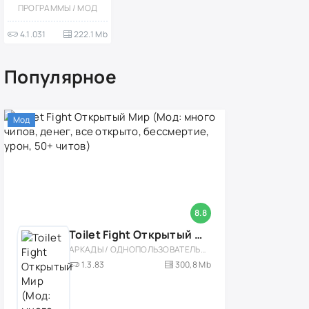
Pro (Мод,
ПРОГРАММЫ / МОД
Премиум
Версия с
4.1.031
222.1 Mb
Животными)
Популярное
Мод
8.8
Toilet Fight Открытый Мир (Мод: много чипов, денег, все открыто, бессмертие, урон, 50+ читов)
АРКАДЫ / ОДНОПОЛЬЗОВАТЕЛЬСКИЕ / ОФЛАЙН / МОД / РОЛЕВЫЕ / ШУТЕРЫ / ОТКРЫТЫЙ МИР / ВСТРОЕННЫЙ КЕШ / 3D / ЭКШЕНЫ / ТУАЛЕТНЫЕ ВОЙНЫ / ДЛЯ ДЕТЕЙ
1.3.83
300,8 Mb