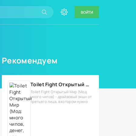
ВОЙТИ
Рекомендуем
Toilet Fight Открытый Мир (Мод: много чипов, денег, все открыто, бессмертие, урон, 50+ читов)
Toilet Fight Открытый Мир (Мод
много чипов) - драйвовый экшн от
третьего лица, в котором нужно