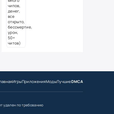
лавная
Игры
Приложения
Моды
Лучшие
DMCA
ет удален по требованию