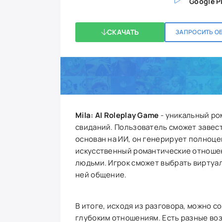
Google P
СКАЧАТЬ
ЗАПРОСИТЬ О
Mila: AI Roleplay Game
- уникальный ро
свиданий. Пользователь сможет завес
основан на ИИ, он генерирует полноц
искусственный романтические отношен
людьми. Игрок сможет выбрать виртуал
ней общение.
В итоге, исходя из разговора, можно с
глубоким отношениям. Есть разные воз