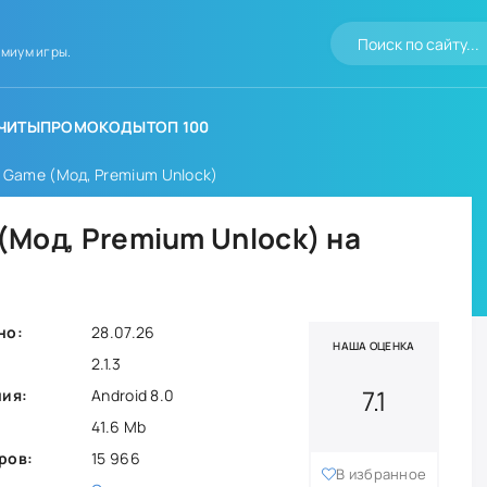
миум игры.
ЧИТЫ
ПРОМОКОДЫ
ТОП 100
ay Game (Мод, Premium Unlock)
 (Мод, Premium Unlock) на
но:
28.07.26
НАША ОЦЕНКА
2.1.3
7.1
ния:
Android 8.0
41.6 Mb
ров:
15 966
В избранное