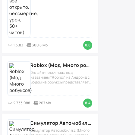
1.3.83
300,8 Mb
8.8
Roblox (Мод, Много робуксов)
Онлайн-песочница под
названием "Roblox" на Андроид с
модом на робуксы представляет
собой
2.733.988
267 Mb
8.4
Симулятор Автомобиля 2 (Мод Много денег/Всё открыто)
Симулятор Автомобиля 2 (Много