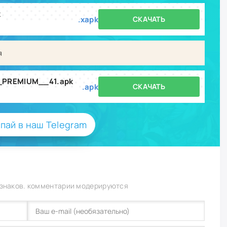
k
.xapk
СКАЧАТЬ
я
40_PREMIUM__41.apk
.apk
СКАЧАТЬ
пай в наш Telegram
 знаков. комментарии модерируются