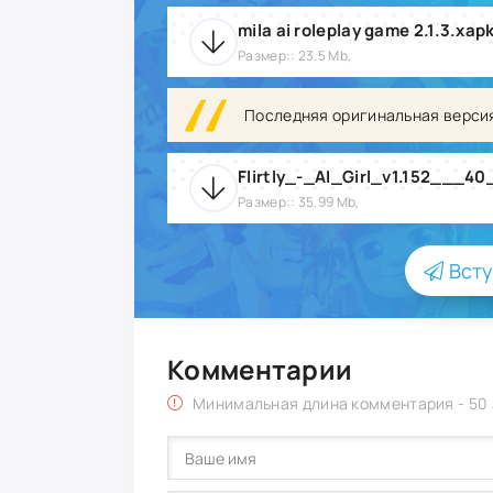
mila ai roleplay game 2.1.3.xap
Размер:: 23.5 Mb,
Последняя оригинальная верси
Flirtly_-_AI_Girl_v1.152___
Размер:: 35.99 Mb,
Всту
Комментарии
Минимальная длина комментария - 50