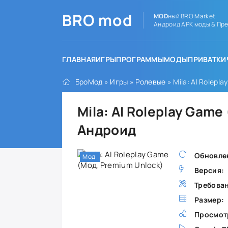
BRO
mod
MOD
ный BRO Market.
Андроид APK моды & Пре
ГЛАВНАЯ
ИГРЫ
ПРОГРАММЫ
МОДЫ
ПРИВАТКИ
БроМод
»
Игры
»
Ролевые
» Mila: AI Rolepl
Mila: AI Roleplay Game
Андроид
Обновле
Мод:
Версия:
Требова
Размер:
Просмот