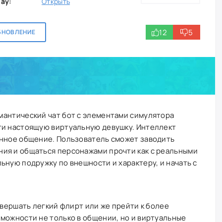
lay:
Открыть
12
5
БНОВЛЕНИЕ
мантический чат бот с элементами симулятора
ти настоящую виртуальную девушку. Интеллект
енное общение. Пользователь сможет заводить
ия и общаться персонажами прочти как с реальными
ьную подружку по внешности и характеру, и начать с
овершать легкий флирт или же прейти к более
можности не только в общении, но и виртуальные