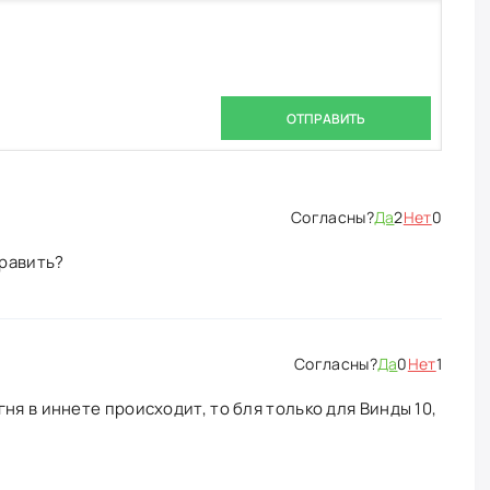
ОТПРАВИТЬ
Да
2
Нет
0
править?
Да
0
Нет
1
ня в иннете происходит, то бля только для Винды 10,