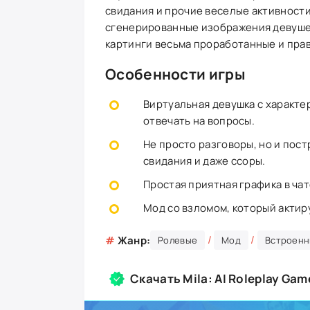
свидания и прочие веселые активности
сгенерированные изображения девушек
картинги весьма проработанные и пра
Особенности игры
Виртуальная девушка с характе
отвечать на вопросы.
Не просто разговоры, но и пос
свидания и даже ссоры.
Простая приятная графика в чат
Мод со взломом, который актир
/
/
#
Жанр:
Ролевые
Мод
Встроенн
Скачать Mila: AI Roleplay Ga