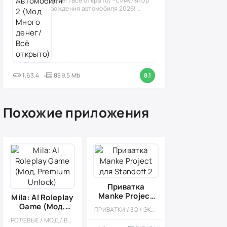
денег/Всё открыто) - симулятор
вождения автомобиля 2026!
(версия
1.63.4
889.5 Mb
8.1
Похожие приложения
Приватка
Manke Project
Mila: AI Roleplay
для Standoff 2
Game (Мод,
ПРИВАТКИ / 3D / ЭКШЕНЫ / МОД / СТИЛИЗАЦИЯ
Premium
РОЛЕВЫЕ / МОД / ВСТРОЕННЫЙ КЕШ / РОМАНТИЧЕСКИЕ ЗНАКОМСТВА / ЗНАКОМСТВА
Unlock)