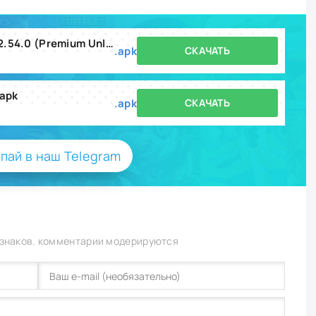
iGirl Virtual AI Girlfriend MOD v2.54.0 (Premium Unlocked).apk
.apk
СКАЧАТЬ
.apk
.apk
СКАЧАТЬ
пай в наш Telegram
 знаков. комментарии модерируются