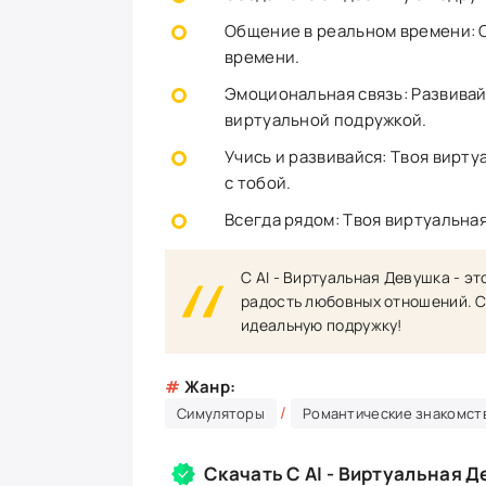
Общение в реальном времени: 
времени.
Эмоциональная связь: Развива
виртуальной подружкой.
Учись и развивайся: Твоя вирту
с тобой.
Всегда рядом: Твоя виртуальная
C AI - Виртуальная Девушка - эт
радость любовных отношений. С
идеальную подружку!
#
Жанр:
/
Симуляторы
Романтические знакомст
Скачать C AI - Виртуальная 