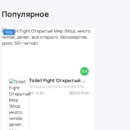
Популярное
Мод
8.8
Toilet Fight Открытый Мир (Мод: много чипов, денег, все открыто, бессмертие, урон, 50+ читов)
АРКАДЫ / ОДНОПОЛЬЗОВАТЕЛЬСКИЕ / ОФЛАЙН / МОД / РОЛЕВЫЕ / ШУТЕРЫ / ОТКРЫТЫЙ МИР / ВСТРОЕННЫЙ КЕШ / 3D / ЭКШЕНЫ / ТУАЛЕТНЫЕ ВОЙНЫ / ДЛЯ ДЕТЕЙ
1.3.83
300,8 Mb