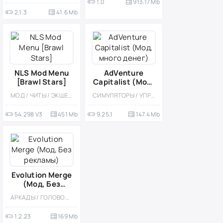
1.0
913.17 Mb
2.1.3
41.6 Mb
NLS Mod Menu
AdVenture
[Brawl Stars]
Capitalist (Мод,
много денег)
МОД / ЧИТЫ / ЭКШЕНЫ / МНОГОПОЛЬЗОВАТЕЛЬСКАЯ
СИМУЛЯТОРЫ / УПРАВЛЕНИЕ / СТРАТЕГИИ / ОДНОПОЛЬЗОВАТЕЛЬСКИЕ / СТИЛИЗАЦИЯ / ДЛЯ ДЕТЕЙ / МОД / МАЛЕНЬКАЯ
54.298 V3
451 Mb
9.25.1
147.4 Mb
Evolution Merge
(Мод, Без
рекламы)
АРКАДЫ / ГОЛОВОЛОМКИ / СОВМЕЩЕНИЕ ПРЕДМЕТОВ / КАЗУАЛЬНЫЕ / ОДНОПОЛЬЗОВАТЕЛЬСКИЕ / СТИЛИЗАЦИЯ / ОФЛАЙН / МОД / ВСТРОЕННЫЙ КЕШ / ВИД СВЕРХУ / ДЛЯ ДЕТЕЙ
1.2.23
169 Mb