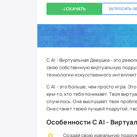
СКАЧАТЬ
ЗАПРОСИТЬ О
C AI - Виртуальная Девушка - это рев
свою собственную виртуальную подруж
технологии искусственного интеллекта
C AI - это больше, чем просто игра. Э
кем-то, кто тебя понимает. Твоя вирту
случилось. Она выслушает твои пробле
Она станет твоей лучшей подругой, т
Особенности C AI - Виртуа
Создай свою идеальную подружк