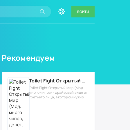
ВОЙТИ
Рекомендуем
Toilet Fight Открытый Мир (Мод: много чипов, денег, все открыто, бессмертие, урон, 50+ читов)
Toilet Fight Открытый Мир (Мод
много чипов) - драйвовый экшн от
третьего лица, в котором нужно