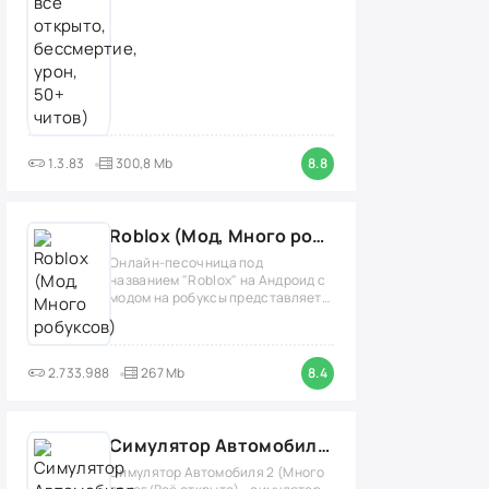
1.3.83
300,8 Mb
8.8
Roblox (Мод, Много робуксов)
Онлайн-песочница под
названием "Roblox" на Андроид с
модом на робуксы представляет
собой
2.733.988
267 Mb
8.4
Симулятор Автомобиля 2 (Мод Много денег/Всё открыто)
Симулятор Автомобиля 2 (Много