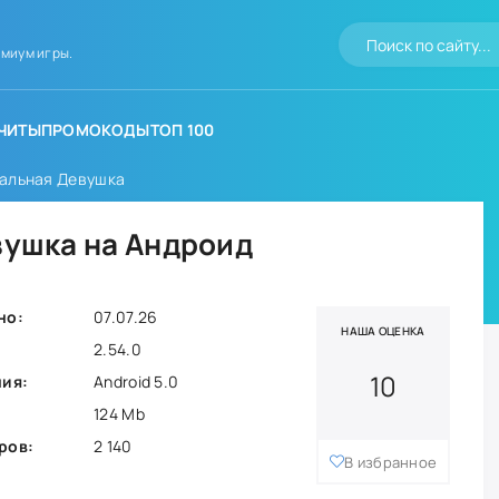
миум игры.
ЧИТЫ
ПРОМОКОДЫ
ТОП 100
туальная Девушка
евушка на Андроид
но:
07.07.26
НАША ОЦЕНКА
2.54.0
10
ния:
Android 5.0
124 Mb
ров:
2 140
В избранное