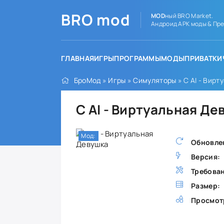
BRO
mod
MOD
ный BRO Market.
Андроид APK моды & Пре
ГЛАВНАЯ
ИГРЫ
ПРОГРАММЫ
МОДЫ
ПРИВАТКИ
БроМод
»
Игры
»
Симуляторы
» C AI - Вир
C AI - Виртуальная Д
Мод:
Обновле
Версия:
Требова
Размер:
Просмот