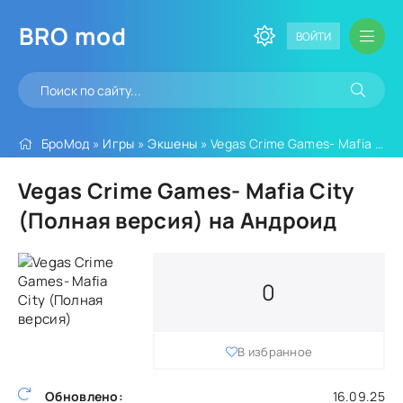
BRO
mod
ВОЙТИ
БроМод
»
Игры
»
Экшены
» Vegas Crime Games- Mafia City (Полная версия)
Vegas Crime Games- Mafia City
(Полная версия) на Андроид
0
В избранное
Обновлено:
16.09.25