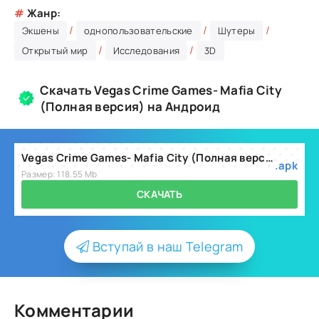
#
Жанр:
/
/
/
Экшены
однопользовательские
Шутеры
/
/
Открытый мир
Исследования
3D
Скачать Vegas Crime Games- Mafia City
(Полная версия) на Андроид
Vegas Crime Games- Mafia City (Полная версия) v1.1
.apk
Размер: 118.55 Mb
СКАЧАТЬ
Вступай в наш Telegram
Комментарии