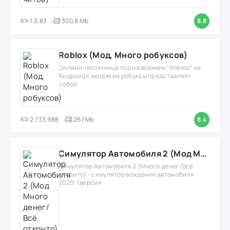
1.3.83
300,8 Mb
8.8
Roblox (Мод, Много робуксов)
Онлайн-песочница под названием "Roblox" на
Андроид с модом на робуксы представляет
собой
2.733.988
267 Mb
8.4
Симулятор Автомобиля 2 (Мод Много денег/Всё открыто)
Симулятор Автомобиля 2 (Много денег/Всё
открыто) - симулятор вождения автомобиля
2026! (версия