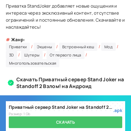
Приватка StandJoker добавляет новые ощущения и
интереса через эксклюзивный контент, отсутствие
ограничений и постоянные обновления. Скачивайте и
наслаждайтесь!
#
Жанр:
/
/
/
/
Приватки
Экшены
Встроенный кеш
Мод
/
/
/
3D
Шутеры
От первого лица
Многопользовательская
Скачать Приватный сервер Stand Joker на
Standoff 2 Взлом! на Андроид
Приватный сервер Stand Joker на Standoff 2 v1.3
.apk
Размер: 1 Gb
СКАЧАТЬ