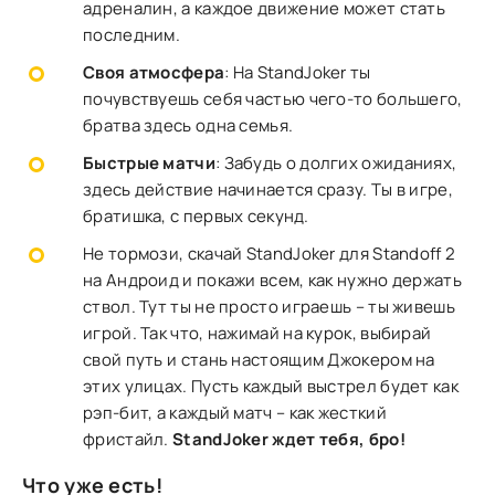
адреналин, а каждое движение может стать
последним.
Своя атмосфера
: На StandJoker ты
почувствуешь себя частью чего-то большего,
братва здесь одна семья.
Быстрые матчи
: Забудь о долгих ожиданиях,
здесь действие начинается сразу. Ты в игре,
братишка, с первых секунд.
Не тормози, скачай StandJoker для Standoff 2
на Андроид и покажи всем, как нужно держать
ствол. Тут ты не просто играешь – ты живешь
игрой. Так что, нажимай на курок, выбирай
свой путь и стань настоящим Джокером на
этих улицах. Пусть каждый выстрел будет как
рэп-бит, а каждый матч – как жесткий
фристайл.
StandJoker ждет тебя, бро!
Что уже есть!