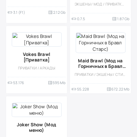
Снак]
ЭКШЕНЫ / МОД / ПРИВАТКИ / ШУТЕРЫ / МНОГОПОЛЬЗОВАТЕЛЬСКАЯ / ОНЛАЙН / ТАКТИЧЕСКИЕ / СОРЕВНОВАТЕЛЬНАЯ / ОДНОПОЛЬЗОВАТЕЛЬСКИЕ / СТИЛИЗАЦИЯ
3.1 (F1)
2.12 Gb
0.7.5
1.87 Gb
Vokes Brawl
[Приватка]
Maid Brawl (Мод на
Горничных в Бравл
ПРИВАТКИ / АРКАДЫ
Старс)
ПРИВАТКИ / ЭКШЕНЫ / СТИЛИЗАЦИЯ / ВСТРОЕННЫЙ КЕШ / МОД / ИЗОМЕТРИЯ
53.176
595 Mb
55.228
672.22 Mb
Joker Show (Мод
меню)