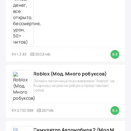
1.3.83
300,8 Mb
8.8
Roblox (Мод, Много робуксов)
Онлайн-песочница под названием "Roblox" на
Андроид с модом на робуксы представляет
собой
2.733.988
267 Mb
8.4
Симулятор Автомобиля 2 (Мод Много денег/Всё открыто)