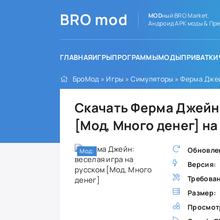
BRO
mod
MOD
ный BRO Market.
Андроид APK моды & Пре
ГЛАВНАЯ
ИГРЫ
ПРОГРАММЫ
МОДЫ
ПРИВАТКИ
БроМод
»
Игры
»
Симуляторы
» Ферма Джей
Скачать Ферма Джейн:
[Мод, Много денег] н
Обновле
Мод:
Версия:
Требова
Размер:
Просмот