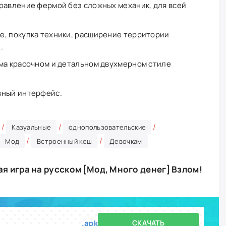
равление фермой без сложных механик, для всей
е, покупка техники, расширение территории
.
ма красочном и детальном двухмерном стиле
вный интерфейс.
/
/
/
Казуальные
однопользовательские
/
/
Мод
Встроенный кеш
Девочкам
я игра на русском [Мод, Много денег] Взлом!
.apk
СКАЧАТЬ