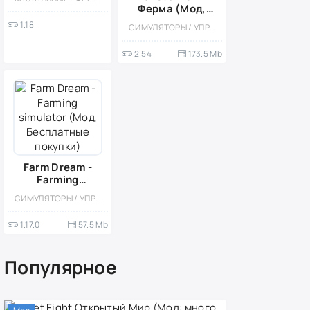
Ферма (Мод,
Бесплатные
1.18
СИМУЛЯТОРЫ / УПРАВЛЕНИЕ / КАЗУАЛЬНЫЕ / ОДНОПОЛЬЗОВАТЕЛЬСКИЕ / СТИЛИЗАЦИЯ / ОФЛАЙН / ВСТРОЕННЫЙ КЕШ / МОД / КУЛИНАРНАЯ / ФЕРМЫ
покупки)
2.54
173.5 Mb
Farm Dream -
Farming
simulator (Мод,
СИМУЛЯТОРЫ / УПРАВЛЕНИЕ / ФЕРМЫ / КАЗУАЛЬНЫЕ / ОДНОПОЛЬЗОВАТЕЛЬСКИЕ / СТИЛИЗАЦИЯ / ОФЛАЙН / МОД / ИЗОМЕТРИЯ / МАЛЕНЬКАЯ
Бесплатные
покупки)
1.17.0
57.5 Mb
Популярное