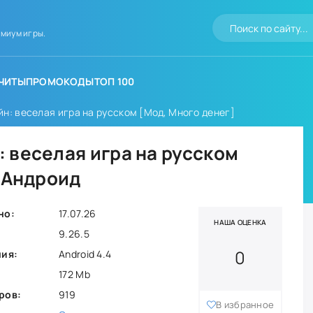
миум игры.
ЧИТЫ
ПРОМОКОДЫ
ТОП 100
н: веселая игра на русском [Мод, Много денег]
 веселая игра на русском
а Андроид
но:
17.07.26
НАША ОЦЕНКА
9.26.5
0
ния:
Android 4.4
172 Mb
ров:
919
В избранное