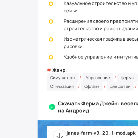
Казуальное строительство и уп
семьи.
Расширения своего предприяти
строительство и ремонт зданий
Изометрическая графика в весь
рисовки.
Удобное управление и интуити
#
Жанр:
/
/
Симуляторы
Управление
фермы
/
/
/
Стилизация
Офлайн
для детей
Скачать Ферма Джейн: весела
на Андроид
janes-farm-v9_20_1-mod.apk