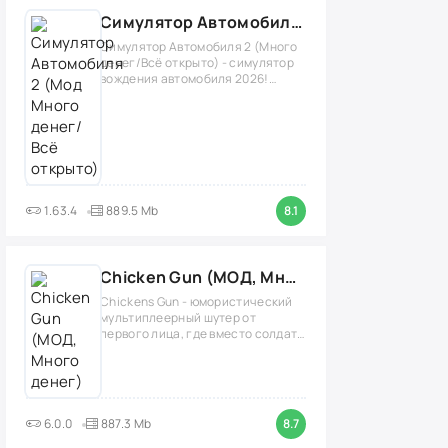
Симулятор Автомобиля 2 (Мод Много денег/Всё открыто)
Симулятор Автомобиля 2 (Много
денег/Всё открыто) - симулятор
вождения автомобиля 2026!
(версия
1.63.4
889.5 Mb
8.1
Chicken Gun (МОД, Много денег)
Chickens Gun - юмористический
мультиплеерный шутер от
первого лица, где вместо солдат
нужно играть
6.0.0
887.3 Mb
8.7