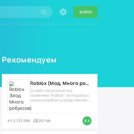
ВОЙТИ
Рекомендуем
Roblox (Мод, Много робуксов)
Онлайн-песочница под
названием "Roblox" на Андроид с
модом на робуксы представляет
собой
2.733.988
267 Mb
8.4