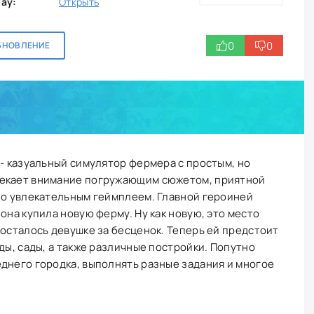
lay:
Открыть
0
0
БНОВЛЕНИЕ
 - казуальный симулятор фермера с простым, но
лекает внимание погружающим сюжетом, приятной
но увлекательным геймплеем. Главной героиней
она купила новую ферму. Ну как новую, это место
досталось девушке за бесценок. Теперь ей предстоит
ды, сады, а также различные постройки. Попутно
днего городка, выполнять разные задания и многое