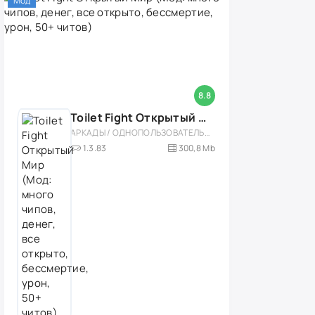
Мод
8.8
Toilet Fight Открытый Мир (Мод: много чипов, денег, все открыто, бессмертие, урон, 50+ читов)
АРКАДЫ / ОДНОПОЛЬЗОВАТЕЛЬСКИЕ / ОФЛАЙН / МОД / РОЛЕВЫЕ / ШУТЕРЫ / ОТКРЫТЫЙ МИР / ВСТРОЕННЫЙ КЕШ / 3D / ЭКШЕНЫ / ТУАЛЕТНЫЕ ВОЙНЫ / ДЛЯ ДЕТЕЙ
1.3.83
300,8 Mb